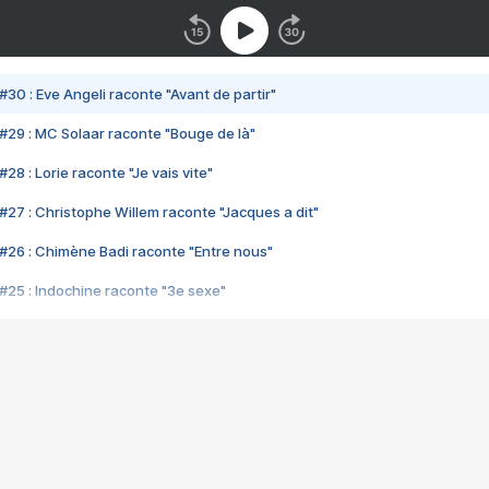
#30 : Eve Angeli raconte "Avant de partir"
#29 : MC Solaar raconte "Bouge de là"
28 : Lorie raconte "Je vais vite"
#27 : Christophe Willem raconte "Jacques a dit"
#26 : Chimène Badi raconte "Entre nous"
#25 : Indochine raconte "3e sexe"
#24 : Zaho raconte "C'est chelou"
#23 : Patrick Bruel raconte "Au café des délices"
#22 : Kyo raconte "Le chemin"
#21 : Nolwenn Leroy raconte "Cassé"
#20 : Patrick Hernandez raconte "Born to be alive"