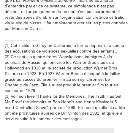
que c’est vraiment difficile à admettre
", mais hélas à force
d'entendre parler de ce système, ce témoignage n'est pas
délirant, et l'organigramme du réseau n'est pas surprenant. Il
reste des zones d'ombre sur l'organisation concrète de ce trafic
via le site de pizzas, il faut maintenant creuser les pistes données
par Madison Clares.
-----------------------
[1] Cet institut à Gilroy en Californie, a fermé depuis, et a connu
des accusations de violences sexuelles contre des enfants..
[2] Ce sont les quatre frères Wonskolaser, immigrés Juifs
polonais de Russie, qui ont créé les Warner Bros studios à
Hollywood en 1918 et la société de production Warner Bros
Pictures en 1923. En 1927 Warner Bros a échappé à la faillite
grâce au succès du premier film au son synchronisé, Le
Chanteur de Jazz. Elle a aussi produit le premier film tout en
couleur en 1929.
[3] Voir son livre "Thanks for the Memories: The Truth Has Set
Me Free! the Memoirs of Bob Hope's and Henry Kissinger'S
mind-Controlled Slave", paru en 1999. Elle écrit qu'elle et sa fille
ont été prostituées auprès de Bill Clinton dès 1992, et qu'elle a
servi ensuite à lui amener des messages.