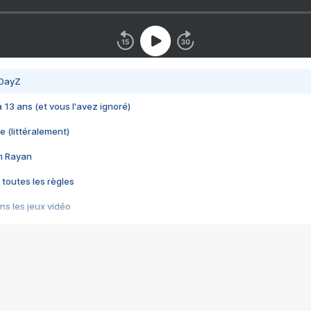
 DayZ
 a 13 ans (et vous l'avez ignoré)
e (littéralement)
im Rayan
 toutes les règles
s les jeux vidéo
us choquant de Rockstar ? - Le scandale BULLY
e plus moche de Steam
du RÊVE tourne au CAUCHEMAR
pendant 8 heures