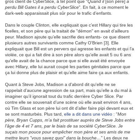
gros client de CyberSlice, à tel point que "
Quand il
[son père]
a
perdu Bill Gates il a perdu CyberSlice
". En fait, à ce moment le
dark-web apparaissait plus sûr pour le trafic d’enfants.
Dans le couple Clinton, elle expliquait que c'est Hillary qui tire les
ficelles, et son père qui la traitait de "démon" en avait d’ailleurs
peur. Madison ajoute qu’elle sacrifie des enfants- ce que disent
plusieurs autres survivants comme Cathy O'Brien [3]. Elle
expliquait que Bill est un pervers qui agresse les enfants et qui l'a
violée, ce qui a fait dire à son père alors qu'elle avait 5 ou 6 ans
qu'elle avait de la chance parce que si elle avait été envoyée
avec Hillary, elle lui aurait coupé les parties génitales parce que
ça lui donne plus de plaisir et qu’elle aime faire ça aux enfants.
Quant à Steve Jobs, Madison a d'abord dit qu'elle ne se
rappelait d’aucune agression de sa part, mais qu’elle a du mal à
imaginer qu’il ignorait tout du trafic derrière Cyber Slice. Par
contre elle se souvenait d’une scène où elle avait environ 4 ans,
où Tim Glass et son père lui ont dit d’aller faire pipi devant eux et
se sont masturbés. Plus tard,
elle a dit dans une vidéo
: "
Mon
père, Bryan Cupps, m'a fait prostituer auprès de Steve Jobs entre
l'âge de 4 et 7 ans, par le biais de sa société CyberSlice. Je
suçais mon pouce pour empêcher mon père et ses amis de me
mettre leurs "vous savez quoi" dans la bouche…
" Les deux ne