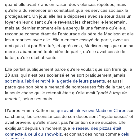
quand elle avait 7 ans en raison des violences répétées, mais
qu’elle a du renoncer en constatant que les services sociaux le
protégeaient. Un jour, elle les a déposées avec sa sœur dans un
foyer en leur disant qu’elle revenait les chercher le lendemain,
mais au dernier moment elle a aperçu là une femme qu’elle a
reconnue comme étant de l’entourage du père de Madison et elle
les a reprises avec elle. Elle a encore essayé de partir, avec un
ami qui a fini par être tué, et après cela, Madison explique que sa
mère a abandonné toute idée de partir, qu'elle avait cessé de
lutter, qu’elle était absente.
Elle parlait publiquement parce qu’elle voulait que son frère qui a
13 ans, qui n’est pas scolarisé et ne sort pratiquement jamais,
soit mis à l'abri et retiré à la garde de leurs parents
, et aussi
parce que son père a menacé de nombreuses fois de la tuer, et
la seule chose qui le retenait était qu’elle avait "
parlé à trop de
monde
", selon ses mots.
D'après Emma Katherine,
qui avait interviewé Madison Clares
sur
sa chaîne, les circonstances de son décès sont "mystérieuses" et
avait prévenu qu'elle n'avait pas l'intention de se suicider. Elle
expliquait depuis un moment que
le réseau des pizzas était
connecté à celui du show-biz
, et donnait des noms comme
celui