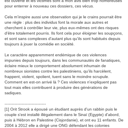
est ouverte et les victimes sont à mon avis bien trop nombreuses
pour enterrer à nouveau ces dossiers, ces vécus.
Cela m'inspire aussi une observation qui je le crains pourrait être
une règle : plus des individus font la morale aux autres et
cherchent à contrôler leur vie, plus eux-mêmes ont des risques
d'être totalement pourris. Ils font cela pour éloigner les soupçons,
et sont sans complexes d'autant plus qu'ils sont habitués depuis
toujours à jouer la comédie en société.
Le caractère apparemment endémique de ces violences
impunies depuis toujours, dans les communautés de fanatiques,
éclaire mieux le comportement absolument inhumain de
nombreux sionistes contre les palestiniens, qu'ils harcèlent,
frappent, violent, spolient, tuent sans le moindre scrupule.
Comment en est-on arrivé là ? Ces violences n'expliquent pas
tout mais elles contribuent à produire des générations de
sadiques.
-----------------------------
[1] Orit Strook a épousé un étudiant auprès d'un rabbin puis le
couple s'est installé illégalement dans le Sinaï (Egypte) d'abord,
puis à Hébron en Palestine (Cisjordanie), et ont eu 11 enfants. De
2004 à 2012 elle a dirigé une ONG défendant les colonies