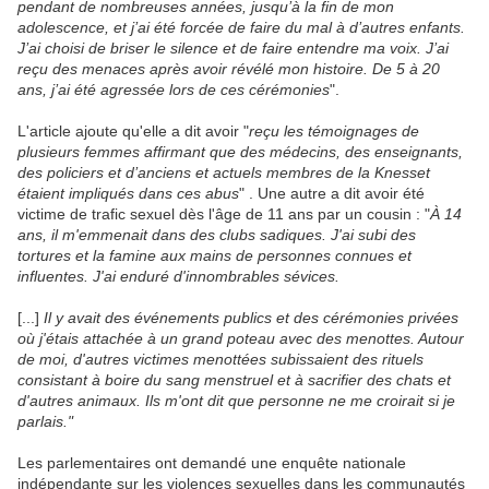
pendant de nombreuses années, jusqu’à la fin de mon
adolescence, et j’ai été forcée de faire du mal à d’autres enfants.
J’ai choisi de briser le silence et de faire entendre ma voix. J’ai
reçu des menaces après avoir révélé mon histoire. De 5 à 20
ans, j’ai été agressée lors de ces cérémonies
".
L'article ajoute qu'elle a dit avoir "
reçu les témoignages de
plusieurs femmes affirmant que des médecins, des enseignants,
des policiers et d’anciens et actuels membres de la Knesset
étaient impliqués dans ces abus
" . Une autre a dit avoir été
victime de trafic sexuel dès l'âge de 11 ans par un cousin : "
À 14
ans, il m'emmenait dans des clubs sadiques. J'ai subi des
tortures et la famine aux mains de personnes connues et
influentes. J'ai enduré d'innombrables sévices.
[...]
Il y avait des événements publics et des cérémonies privées
où j'étais attachée à un grand poteau avec des menottes. Autour
de moi, d'autres victimes menottées subissaient des rituels
consistant à boire du sang menstruel et à sacrifier des chats et
d'autres animaux. Ils m'ont dit que personne ne me croirait si je
parlais."
Les parlementaires ont demandé une enquête nationale
indépendante sur les violences sexuelles dans les communautés