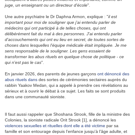
juge, un enseignant ou un directeur d'école
".
Une autre psychiatre le Dr Daphna Armon, explique : "
il est
important pour moi de souligner que j'ai entendu parler de
médecins qui ont participé à de telles choses, qui ont
délibérément fait du mal à des personnes. J'ai entendu parler
d'accouchements qui ont eu lieu en secret, de toutes sortes de
choses dans lesquelles l'équipe médicale était impliquée. Je me
sens responsable de le souligner. Les gens essaient de
transformer les abus rituels en quelque chose de politique - ce
qui n'est pas le cas
".
En janvier 2026, des parents de jeunes garçons
ont dénoncé des
abus rituels dans
des sortes de cérémonies sectaires auprès du
rabbin Yaakov Medan, qui a appelé à prendre ces révélations au
sérieux et à ouvrir le débat à ce sujet. Les faits se sont produits
dans une communauté sioniste.
Il faut aussi rappeler que Shoshana Strook, fille de la ministre des
Colonies, la sioniste radicale Orit Strook [1], a dénoncé les
violences sexuelles et rituelles dont elle a été victime
par sa
famille et son entourage depuis l'enfance jusqu'à l'âge adulte, et