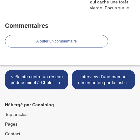
Commentaires
Ajouter un commentaire
< Plainte contre un réseau
Interview d'une maman
pédocriminel à Cholet : on
désenfantée par la justice
attend des nouvelles de la
et les services sociaux :
justice depuis un an
parcours judiciaire et
conseils aux parents
Hébergé par Canalblog
protecteurs >
Top articles
Pages
Contact