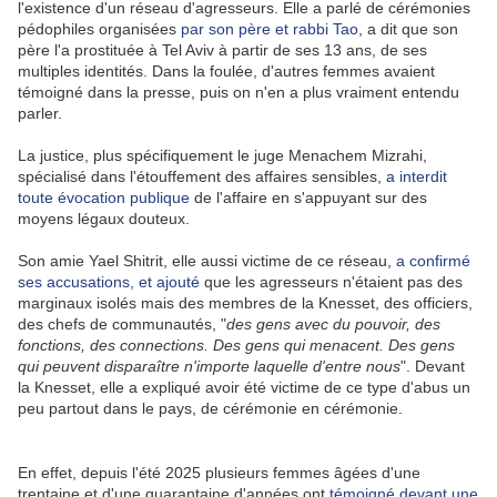
l'existence d'un réseau d'agresseurs. Elle a parlé de cérémonies
pédophiles organisées
par son père et rabbi Tao
, a dit que son
père l'a prostituée à Tel Aviv à partir de ses 13 ans, de ses
multiples identités. Dans la foulée, d'autres femmes avaient
témoigné dans la presse, puis on n'en a plus vraiment entendu
parler.
La justice, plus spécifiquement le juge Menachem Mizrahi,
spécialisé dans l'étouffement des affaires sensibles,
a interdit
toute évocation publique
de l'affaire en s'appuyant sur des
moyens légaux douteux.
Son amie Yael Shitrit, elle aussi victime de ce réseau,
a confirmé
ses accusations, et ajouté
que les agresseurs n'étaient pas des
marginaux isolés mais des membres de la Knesset, des officiers,
des chefs de communautés, "
des gens avec du pouvoir, des
fonctions, des connections. Des gens qui menacent. Des gens
qui peuvent disparaître n'importe laquelle d'entre nous
". Devant
la Knesset, elle a expliqué avoir été victime de ce type d'abus un
peu partout dans le pays, de cérémonie en cérémonie.
En effet, depuis l'été 2025 plusieurs femmes âgées d'une
trentaine et d'une quarantaine d'années ont
témoigné devant une