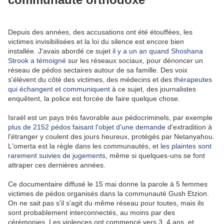
Depuis des années, des accusations ont été étouffées, les
victimes invisibilisées et la loi du silence est encore bien
installée. J'avais abordé ce sujet
il y a un an quand Shoshana
Strook a témoigné
sur les réseaux sociaux, pour dénoncer un
réseau de pédos sectaires autour de sa famille. Des voix
s'élèvent du côté des victimes, des médecins et des
thérapeutes
qui échangent et communiquent
à ce sujet, des journalistes
enquêtent, la police est forcée de faire quelque chose.
Israël est un pays très favorable aux pédocriminels, par exemple
plus de 2152 pédos faisant l'objet d'une demande
d'extradition à
l'étranger y coulent des jours heureux, protégés par Netanyahou.
L'omerta est la règle dans les communautés, et
les plaintes sont
rarement suivies de jugements
, même si quelques-uns se font
attraper ces dernières années.
Ce documentaire diffusé le 15 mai donne la parole à 5 femmes
victimes de pédos organisés dans la communauté Gush Etzion.
On ne sait pas s'il s'agit du même réseau pour toutes, mais ils
sont probablement interconnectés, au moins par des
cérémonies. Les violences ont commencé vers 3, 4 ans, et