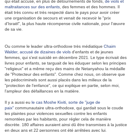
qui était accusé, en plus de détournements de fonds,
de viols et
maltraitances sur des enfants
, des femmes et des hommes. Il
était très connu et très respecté dans le pays pour avoir créer
une organisation de secours et venait de recevoir le "prix
d'Israël", la plus haute récompense civile nationale, pour l'œuvre
de sa vie.
Ou comme le leader ultra-orthodoxe très médiatique
Chaim
Walder, accusé de dizaines de viols
d'enfants et de jeunes
femmes, qui s'est suicidé en décembre 2021. Le type écrivait des
livres pour enfants, se targuait de les éduquer selon les principes
"religieux" et a même reçu des mains de Netanyahou la médaille
de "Protecteur des enfants". Comme chez nous, on observe que
les pédocriminels sont aussi placés dans les milieux de la
"protection de l'enfance", ce qui explique en partie, selon moi,
l'ampleur des défaillances en la matière.
Il y a aussi eu
le cas Moshe Kiviti, sorte de "juge de
paix"
communautaire ultra-orthodoxe, qui gardait sous le coude
les plaintes pour violences sexuelles contre les enfants
remontées par les habitants, pour régler cela de manière
discrète. 180 affaires auraient ainsi dû être transmises à la justice
en deux ans et 22 personnes ont été arrêtées avec lui.