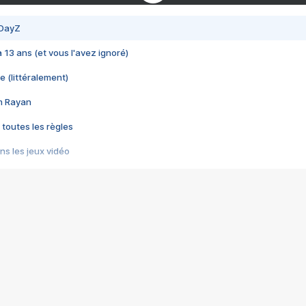
 DayZ
 a 13 ans (et vous l'avez ignoré)
e (littéralement)
im Rayan
 toutes les règles
s les jeux vidéo
us choquant de Rockstar ? - Le scandale BULLY
e plus moche de Steam
du RÊVE tourne au CAUCHEMAR
pendant 8 heures
it… à tort
umiliés par un jeu vidéo