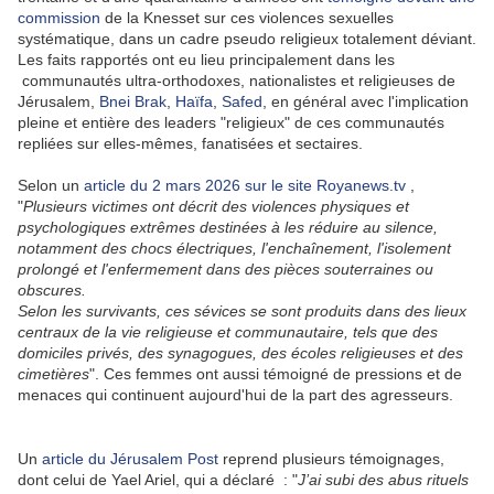
commission
de la Knesset sur ces violences sexuelles
systématique, dans un cadre pseudo religieux totalement déviant.
Les faits rapportés ont eu lieu principalement dans les
communautés ultra-orthodoxes, nationalistes et religieuses de
Jérusalem,
Bnei Brak
,
Haïfa
,
Safed
, en général avec l'implication
pleine et entière des leaders "religieux" de ces communautés
repliées sur elles-mêmes, fanatisées et sectaires.
Selon un
article du 2 mars 2026 sur le site Royanews.tv
,
"
Plusieurs victimes ont décrit des violences physiques et
psychologiques extrêmes destinées à les réduire au silence,
notamment des chocs électriques, l'enchaînement, l'isolement
prolongé et l'enfermement dans des pièces souterraines ou
obscures.
Selon les survivants, ces sévices se sont produits dans des lieux
centraux de la vie religieuse et communautaire, tels que des
domiciles privés, des synagogues, des écoles religieuses et des
cimetières
". Ces femmes ont aussi témoigné de pressions et de
menaces qui continuent aujourd'hui de la part des agresseurs.
Un
article du Jérusalem Post
reprend plusieurs témoignages,
dont celui de Yael Ariel, qui a déclaré : "
J’ai subi des abus rituels