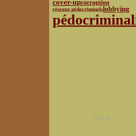
cover-up
corruption
lobbying
réseaux pédocriminels
pédocriminal
Publicité