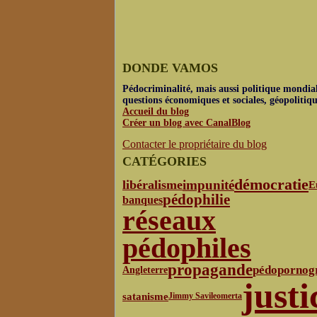
DONDE VAMOS
Pédocriminalité, mais aussi politique mondial
questions économiques et sociales, géopolitiq
Accueil du blog
Créer un blog avec CanalBlog
Contacter le propriétaire du blog
CATÉGORIES
démocratie
libéralisme
impunité
E
pédophilie
banques
réseaux
pédophiles
propagande
pédopornog
Angleterre
justi
satanisme
Jimmy Savile
omerta