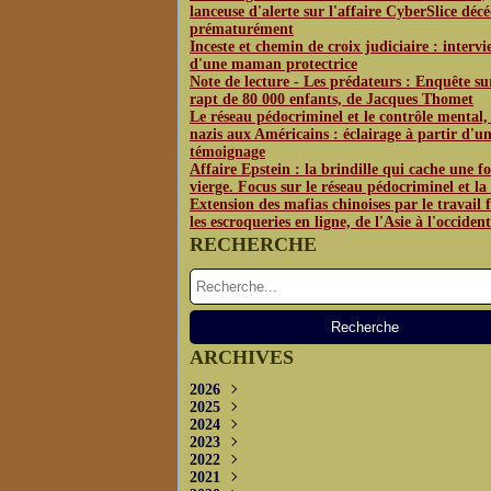
lanceuse d'alerte sur l'affaire CyberSlice déc
prématurément
Inceste et chemin de croix judiciaire : interv
d'une maman protectrice
Note de lecture - Les prédateurs : Enquête su
rapt de 80 000 enfants, de Jacques Thomet
Le réseau pédocriminel et le contrôle mental,
nazis aux Américains : éclairage à partir d'u
témoignage
Affaire Epstein : la brindille qui cache une fo
vierge. Focus sur le réseau pédocriminel et l
Extension des mafias chinoises par le travail f
les escroqueries en ligne, de l'Asie à l'occident
RECHERCHE
ARCHIVES
2026
2025
Juin
(3)
2024
Mai
Décembre
(4)
(1)
2023
Avril
Novembre
Décembre
(2)
(2)
(3)
2022
Octobre
Novembre
Décembre
(2)
(3)
(3)
2021
Septembre
Septembre
Novembre
Décembre
(5)
(5)
(2)
(4)