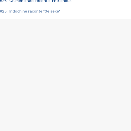
#26 : Chimène Badi raconte "Entre nous"
#25 : Indochine raconte "3e sexe"
#24 : Zaho raconte "C'est chelou"
#23 : Patrick Bruel raconte "Au café des délices"
#22 : Kyo raconte "Le chemin"
#21 : Nolwenn Leroy raconte "Cassé"
#20 : Patrick Hernandez raconte "Born to be alive"
#19 : Lorie raconte "Près de moi"
#18 : Michael Jones raconte "A nos actes manqués" (avec Jean-Jacque
#17 : Khaled raconte "Aïcha"
#16 : Corneille raconte "Parce qu'on vient de loin"
#15 : Indochine raconte "L'aventurier"
14 : Lorie raconte "Sur un air latino"