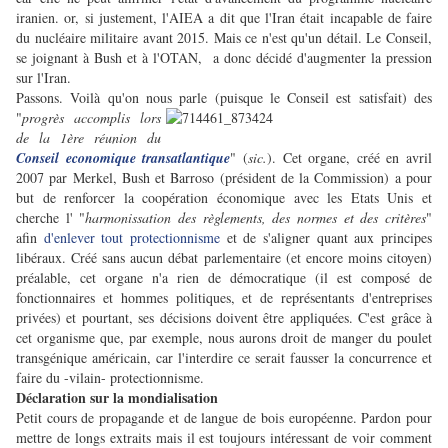
iranien. or, si justement, l'AIEA a dit que l'Iran était incapable de faire
du nucléaire militaire avant 2015. Mais ce n'est qu'un détail. Le Conseil,
se joignant à Bush et à l'OTAN, a donc décidé d'augmenter la pression
sur l'Iran.
Passons. Voilà qu'on nous parle (puisque le Conseil est satisfait) des
"
progrès accomplis lors
de la 1ère réunion du
Conseil economique transatlantique
" (
sic.
). Cet organe, créé en avril
2007 par Merkel, Bush et Barroso (président de la Commission) a pour
but de renforcer la coopération économique avec les Etats Unis et
cherche l' "
harmonissation des règlements, des normes et des critères
"
afin
d'enlever tout protectionnisme
et de s'aligner quant aux principes
libéraux. Créé sans aucun débat parlementaire (et encore moins citoyen)
préalable, cet organe n'a rien de démocratique (il est composé de
fonctionnaires et hommes politiques, et de représentants d'entreprises
privées) et pourtant, ses décisions doivent être appliquées. C'est grâce à
cet organisme que, par exemple, nous aurons droit de manger du poulet
transgénique américain, car l'interdire ce serait fausser la concurrence et
faire du -vilain- protectionnisme.
Déclaration sur la mondialisation
Petit cours de propagande et de langue de bois européenne. Pardon pour
mettre de longs extraits mais il est toujours intéressant de voir comment