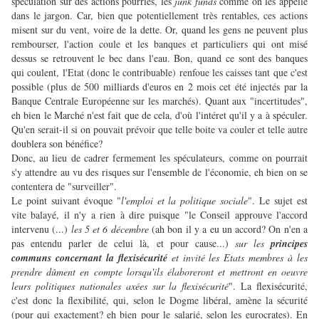
spéculation sur des actions pourries, les
junk funds
comme on les appelle
dans le jargon. Car, bien que potentiellement très rentables, ces actions
misent sur du vent, voire de la dette. Or, quand les gens ne peuvent plus
rembourser, l'action coule et les banques et particuliers qui ont misé
dessus se retrouvent le bec dans l'eau. Bon, quand ce sont des banques
qui coulent, l'Etat (donc le contribuable) renfoue les caisses tant que c'est
possible (plus de 500 milliards d'euros en 2 mois cet été injectés par la
Banque Centrale Européenne sur les marchés). Quant aux "incertitudes",
eh bien le Marché n'est fait que de cela, d'où l'intéret qu'il y a à spéculer.
Qu'en serait-il si on pouvait prévoir que telle boite va couler et telle autre
doublera son bénéfice?
Donc, au lieu de cadrer fermement les spéculateurs, comme on pourrait
s'y attendre au vu des risques sur l'ensemble de l'économie, eh bien on se
contentera de "surveiller".
Le point suivant évoque "
l'emploi et la politique sociale
". Le sujet est
vite balayé, il n'y a rien à dire puisque "le Conseil approuve l'accord
intervenu (...)
les 5 et 6 décembre
(ah bon il y a eu un accord? On n'en a
pas entendu parler de celui là, et pour cause...)
sur les
principes
communs concernant la flexisécurité
et invité les Etats membres à les
prendre dûment en compte lorsqu'ils élaboreront et mettront en oeuvre
leurs politiques nationales axées sur la flexisécurité
". La flexisécurité,
c'est donc la flexibilité, qui, selon le Dogme libéral, amène la sécurité
(pour qui exactement? eh bien pour le salarié, selon les eurocrates). En