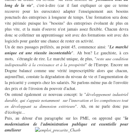
long de la vie
", c'est-à-dire (car il faut expliquer ce que ce terme
recouvre pour les eurocrates) adapter l'enseignement aux besoins
ponctuels des entreprises à longueur de temps. Une formation sera donc
vite périmée puisque les "besoins" des entreprises évoluent de plus en
plus vite, et la main d'oeuvre n'est jamais assez flexible. Chacun devra
donc se colletiner un apprentissage soit avec des formations soit avec des
logiciels pour garder une chance de rester en activité.
Un de mes passages préférés, au point 45, commence ainsi: "
Le marché
unique est une réussite incontestable
". Ah bon? Le gauchiste, à ces
mots, s'étrangle de rire. Le marché unique, de plus, "
reste une condition
indispensable à la croissance et à la prospérité
" de l'Europe. Encore un
Dogme balancé comme une vérité imprescriptible alors que chacun,
aujourd'hui, constate la dégradation du niveau de vie et l'augmentation de
la précarité y compris chez les salariés. Ne parlons même pas de l'envolée
des prix et de l'érosion du pouvoir d'achat.
On entend également ce nouveau concept: le "
développement industriel
durable, qui s'appuie notamment sur l'innovation et les compétences tout
en développant sa dimension extérieure
". Ah, on ne parle donc pas
d'écologie...
Puis, au détour d'un paragraphe sur les PME, on apprend que "
la
modernisation de l'administration publique est
essentielle pour
améliorer