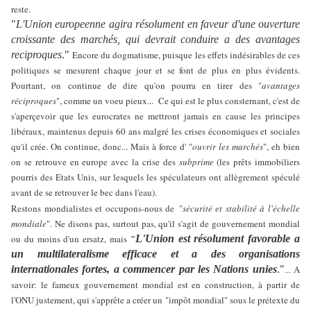
reste.
"
L'Union europeenne agira
résolument en faveur d'une ouverture
croissante des marchés, qui devrait conduire a des avantages
reciproques
."
Encore du dogmatisme, puisque les effets indésirables de ces
politiques se mesurent chaque jour et se font de plus en plus évidents.
Pourtant, on continue de dire qu'on pourra en tirer des "
avantages
réciproques
", comme un voeu pieux... Ce qui est le plus consternant, c'est de
s'aperçevoir que les eurocrates ne mettront jamais en cause les principes
libéraux, maintenus depuis 60 ans malgré les crises économiques et sociales
qu'il crée. On continue, donc... Mais à force d' "
ouvrir les marchés
", eh bien
on se retrouve en europe avec la crise des
subprime
(les prêts immobiliers
pourris des Etats Unis, sur lesquels les spéculateurs ont allègrement spéculé
avant de se retrouver le bec dans l'eau).
Restons mondialistes et occupons-nous de
"
sécurité et stabilité à l'échelle
mondiale
". Ne disons pas, surtout pas, qu'il s'agit de gouvernement mondial
ou du moins d'un ersatz, mais
L'Union est résolument favorable a
"
un multilateralisme efficace
et a des organisations
internationales fortes, a commencer par les Nations unies
."
A
...
savoir: le fameux gouvernement mondial est en construction, à partir de
l'ONU justement, qui s'apprête a créer un "impôt mondial" sous le prétexte du