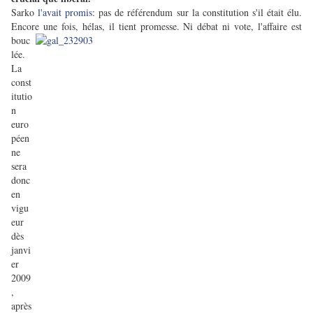
Sarko
l'avait promis
: pas de référendum sur la constitution s'il était élu.
Encore une fois, hélas, il tient promesse. Ni
débat ni vote, l'affaire est
bouc
lée.
La
const
itutio
n
euro
péen
ne
sera
donc
en
vigu
eur
dès
janvi
er
2009
,
après