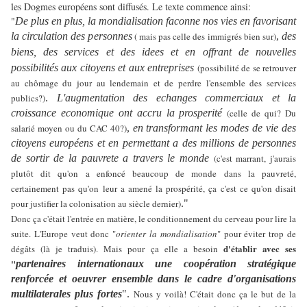
les Dogmes européens sont diffusés. Le texte commence ainsi:
"
De plus en plus, la mondialisation faconne nos vies en favorisant
la circulation des personnes
( mais pas celle des immigrés bien sur)
,
des
biens, des services et des idees et en offrant de nouvelles
possibilités
aux citoyens et aux
entreprises
(possibilité de se retrouver
au chômage du jour au lendemain et de perdre l'ensemble des services
publics?)
.
L'augmentation des echanges commerciaux et la
croissance economique ont accru la
prosperité
(celle de qui? Du
salarié moyen ou du CAC 40?)
,
en transformant les modes de vie des
citoyens européens et en permettant a des millions
de personnes
de sortir de la pauvrete a travers le monde
(c'est marrant, j'aurais
plutôt dit qu'on a enfoncé beaucoup de monde dans la pauvreté,
certainement pas qu'on leur a amené la prospérité, ça c'est ce qu'on disait
pour justifier la colonisation au siècle dernier)
."
Donc ça c'était l'entrée en matière, le conditionnement du cerveau pour lire la
suite. L'Europe veut donc "
orienter la mondialisation
" pour éviter trop de
d'établir avec ses
dégâts (là je traduis). Mais pour ça elle a besoin
"
partenaires internationaux une coopération stratégique
renforcée et oeuvrer ensemble dans le cadre d'organisations
multilaterales plus fortes
".
Nous y voilà! C'était donc ça le but de la