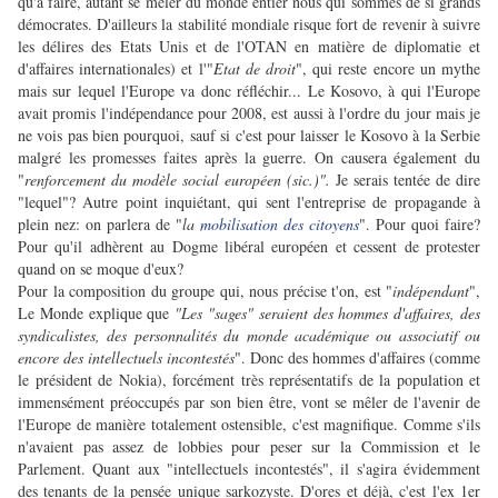
qu'à faire, autant se mêler du monde entier nous qui sommes de si grands
démocrates. D'ailleurs la stabilité mondiale risque fort de revenir à suivre
les délires des Etats Unis et de l'OTAN en matière de diplomatie et
d'affaires internationales) et l'"
Etat de droit
", qui reste encore un mythe
mais sur lequel l'Europe va donc réfléchir... Le Kosovo, à qui l'Europe
avait promis l'indépendance pour 2008, est aussi à l'ordre du jour mais je
ne vois pas bien pourquoi, sauf si c'est pour laisser le Kosovo à la Serbie
malgré les promesses faites après la guerre. On causera également du
"
renforcement du modèle social européen (sic.)".
Je serais tentée de dire
"lequel"? Autre point inquiétant, qui sent l'entreprise de propagande à
plein nez: on parlera de "
la
mobilisation des citoyens
". Pour quoi faire?
Pour qu'il adhèrent au Dogme libéral européen et cessent de protester
quand on se moque d'eux?
Pour la composition du groupe qui, nous précise t'on, est "
indépendant
",
Le Monde explique que
"Les "sages" seraient des hommes d'affaires, des
syndicalistes, des personnalités du monde académique ou associatif ou
encore des intellectuels incontestés
". Donc des hommes d'affaires (comme
le président de Nokia), forcément très représentatifs de la population et
immensément préoccupés par son bien être, vont se mêler de l'avenir de
l'Europe de manière totalement ostensible, c'est magnifique. Comme s'ils
n'avaient pas assez de lobbies pour peser sur la Commission et le
Parlement. Quant aux "intellectuels incontestés", il s'agira évidemment
des tenants de la pensée unique sarkozyste. D'ores et déjà, c'est l'ex 1er