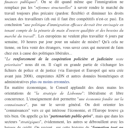
finances publiques
". On se dit quand même que l'immigration ne
remplace pas les "
réformes structurelles
" à savoir rendre le marché du
travail toujours plus précaire (pardon: flexible) et diminuer les droits
sociaux des travailleurs (eh oui il faut être compétitifs n'est-ce pas). En
conclusion "
une politique d'immigration efficace devrait être envisagée en
tenant compte de la pénurie de main d'oeuvre qualifiée et des besoins du
marché du travail
". Les européens ne veulent plus travailler 6 jours par
semaine, 10 heures par jour pour un salaire de misère? Qu'à cela ne
tienne, on fera venir des étrangers, vous savez ceux qui meurent de faim
chez eux à cause des politiques libérales...
"
Le
renforcement de la coopération policière et judiciaire
reste
prioritaire
" nous dit on. Il s'agit en grande partie de s'échanger les
fichiers de police et de justice (via Eurojust et Europol qui sera crée
avant juin 2008), empreintes ADN et autres données biométriques et
administratives
plus ou moins erronnées
.
En matière économique, le Conseil applaudit des deux mains les
orientations de "
la stratégie de Lisbonne
": libéralisme et libre
concurrence. L'enseignement doit permettre "
une économie fondée sur la
connaissance
", pas sur le savoir général. On doit orienter les
"connaissances" vers ce qui intéresse l'économie, et l'Europe trouve ça
très bien. On appelle ça les "
partenariats public-privé
", mais que dans les
secteurs "
stratégiques
", évidemment, les autres se débrouillent avec les
baisses de crédit. On revient sur cette histoire de "
formation tout au