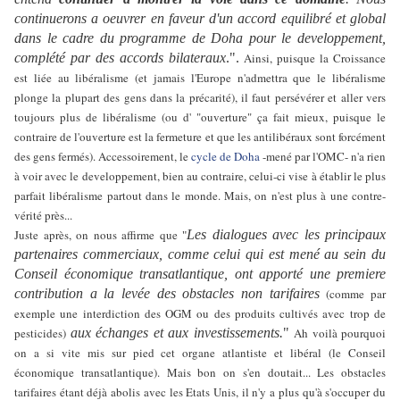
continuerons a oeuvrer en faveur d'un accord
equilibré et global
dans le cadre du programme de Doha pour le developpement,
complété par des
accords bilateraux
.".
Ainsi, puisque la Croissance
est liée au libéralisme (et jamais l'Europe n'admettra que le libéralisme
plonge la plupart des gens dans la précarité), il faut persévérer et aller vers
toujours plus de libéralisme (ou d' "ouverture" ça fait mieux, puisque le
contraire de l'ouverture est la fermeture et que les antilibéraux sont forcément
des gens fermés). Accessoirement, le
cycle de Doha
-mené par l'OMC- n'a rien
à voir avec le developpement, bien au contraire, celui-ci vise à établir le plus
parfait libéralisme partout dans le monde. Mais, on n'est plus à une contre-
vérité près...
Juste après, on nous affirme que
Les dialogues avec les principaux
"
partenaires commerciaux, comme celui qui est
mené au sein du
Conseil économique transatlantique, ont apporté une premiere
contribution a la
levée des obstacles non tarifaires
(comme par
exemple une interdiction des OGM ou des produits cultivés avec trop de
pesticides)
aux échanges et aux investissements.
"
Ah voilà pourquoi
on a si vite mis sur pied cet organe atlantiste et libéral (le Conseil
économique transatlantique). Mais bon on s'en doutait... Les obstacles
tarifaires étant déjà abolis avec les Etats Unis, il n'y a plus qu'à s'occuper du