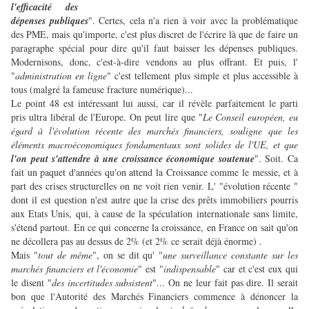
l'efficacité des
dépenses publiques
".
Certes, cela n'a rien à voir avec la problématique
des PME, mais qu'importe, c'est plus discret de l'écrire là que de faire un
paragraphe spécial pour dire qu'il faut baisser les dépenses publiques.
Modernisons, donc, c'est-à-dire vendons au plus offrant. Et puis, l'
"
administration en ligne
" c'est tellement plus simple et plus accessible à
tous (malgré la fameuse fracture numérique)...
Le point 48 est intéressant lui aussi, car il révèle parfaitement le parti
pris ultra libéral de l'Europe. On peut lire que "
Le Conseil européen, eu
égard à l'évolution récente des marchés financiers, souligne que les
éléments macroéconomiques fondamentaux sont solides de l'UE, et que
l'on peut s'attendre à une croissance économique soutenue
". Soit. Ca
fait un paquet d'années qu'on attend la Croissance comme le messie, et à
part des crises structurelles on ne voit rien venir. L' "évolution récente "
dont il est question n'est autre que la crise des prêts immobiliers pourris
aux Etats Unis, qui, à cause de la spéculation internationale sans limite,
s'étend partout. En ce qui concerne la croissance, en France on sait qu'on
ne décollera pas au dessus de 2% (et 2% ce serait déjà énorme) .
Mais "
tout de même
", on se dit qu' "
une surveillance constante sur les
marchés financiers et l'économie
" est "
indispensable
" car et c'est eux qui
le disent "
des incertitudes subsistent
"... On ne leur fait pas dire. Il serait
bon que l'Autorité des Marchés Financiers commence à dénoncer la