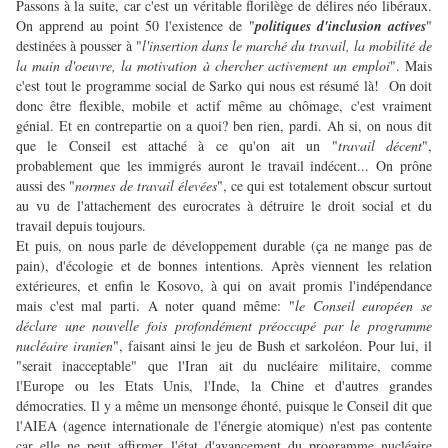
Passons à la suite, car c'est un véritable florilège de délires néo libéraux.
On apprend au point 50 l'existence de "
politiques d'inclusion actives
"
destinées à pousser à "
l'insertion dans le marché du travail, la mobilité de
la main d'oeuvre, la motivation à chercher activement un emploi
". Mais
c'est tout le programme social de Sarko qui nous est résumé là! On doit
donc être flexible, mobile et actif même au chômage, c'est vraiment
génial. Et en contrepartie on a quoi? ben rien, pardi. Ah si, on nous dit
que le Conseil est attaché à ce qu'on ait un "
travail décent
",
probablement que les immigrés auront le travail indécent... On prône
aussi des "
normes de travail élevées
", ce qui est totalement obscur surtout
au vu de l'attachement des eurocrates à détruire le droit social et du
travail depuis toujours.
Et puis, on nous parle de développement durable (ça ne mange pas de
pain), d'écologie et de bonnes intentions. Après viennent les relation
extérieures, et enfin le Kosovo, à qui on avait promis l'indépendance
mais c'est mal parti. A noter quand même: "
le Conseil européen se
déclare une nouvelle fois profondément préoccupé par le programme
nucléaire iranien
", faisant ainsi le jeu de Bush et sarkoléon. Pour lui, il
"serait inacceptable" que l'Iran ait du nucléaire militaire, comme
l'Europe ou les Etats Unis, l'Inde, la Chine et d'autres grandes
démocraties. Il y a même un mensonge éhonté, puisque le Conseil dit que
l'AIEA (agence internationale de l'énergie atomique) n'est pas contente
car elle ne peut affirmer l'état d'avancement du programme nucléaire