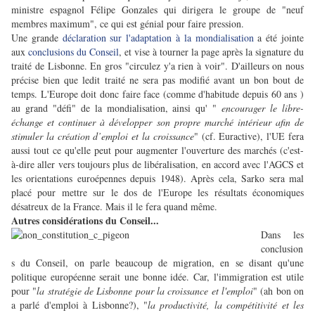
ministre espagnol Félipe Gonzales qui dirigera le groupe de "neuf
membres maximum", ce qui est génial pour faire pression.
Une grande
déclaration sur l'adaptation à la mondialisation
a été jointe
aux
conclusions du Conseil
, et vise à tourner la page après la signature du
traité de Lisbonne. En gros "circulez y'a rien à voir". D'ailleurs on nous
précise bien que ledit traité ne sera pas modifié avant un bon bout de
temps. L'Europe doit donc faire face (comme d'habitude depuis 60 ans )
au grand "défi" de la mondialisation, ainsi qu' "
encourager le libre-
échange et continuer à développer son propre marché intérieur afin de
stimuler la création d’emploi et la croissance
" (cf. Euractive), l'UE fera
aussi tout ce qu'elle peut pour augmenter l'ouverture des marchés (c'est-
à-dire aller vers toujours plus de libéralisation, en accord avec l'AGCS et
les orientations euroépennes depuis 1948). Après cela, Sarko sera mal
placé pour mettre sur le dos de l'Europe les résultats économiques
désatreux de la France. Mais il le fera quand même.
Autres considérations du Conseil...
Dans les
conclusion
s du Conseil, on parle beaucoup de migration, en se disant qu'une
politique européenne serait une bonne idée. Car, l'immigration est utile
pour "
la stratégie de Lisbonne pour la croissance et l'emploi
" (ah bon on
a parlé d'emploi à Lisbonne?), "
la productivité, la compétitivité et les