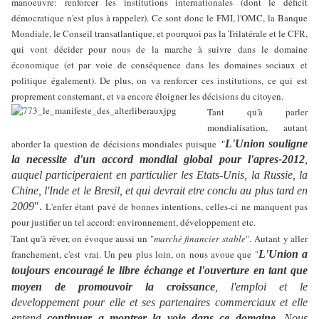
manoeuvre: renforcer les institutions internationales (dont le déficit
démocratique n'est plus à rappeler). Ce sont donc le FMI, l'OMC, la Banque
Mondiale, le Conseil transatlantique, et pourquoi pas la Trilatérale et le CFR,
qui vont décider pour nous de la marche à suivre dans le domaine
économique (et par voie de conséquence dans les domaines sociaux et
politique également). De plus, on va renforcer ces institutions, ce qui est
proprement consternant, et va encore éloigner les décisions du citoyen.
Tant qu'à parler
mondialisation, autant
aborder la question de décisions mondiales
puisque
L'Union souligne
"
la necessite d'un accord mondial
global pour l'apres-2012
,
auquel participeraient en particulier les Etats-Unis, la Russie, la
Chine,
l'Inde et le Bresil, et qui devrait etre conclu au plus tard en
2009
".
L'enfer étant pavé de bonnes intentions, celles-ci ne manquent pas
pour justifier un tel accord: environnement, développement etc.
Tant qu'à rêver, on évoque aussi un
"
marché financier
stable
"
Autant y aller
.
franchement, c'est vrai. Un peu plus loin, on nous avoue que "
L'Union a
toujours encouragé le libre
échange
et l'ouverture en tant que
moyen de promouvoir la
croissance
, l'emploi et le
developpement pour elle et ses partenaires commerciaux et elle
entend
continuer a montrer la voie dans ce domaine
. Nous