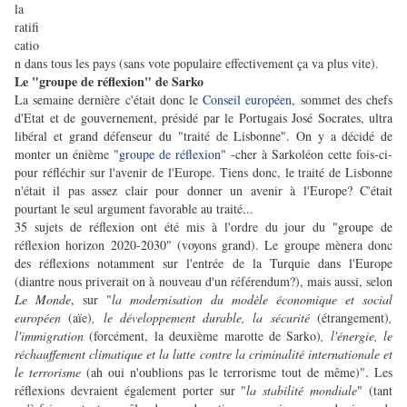
la
ratifi
catio
n dans tous les pays (sans vote populaire effectivement ça va plus vite).
Le "groupe de réflexion" de Sarko
La semaine dernière c'était donc le
Conseil européen
, sommet des chefs
d'Etat et de gouvernement, présidé par le Portugais José Socrates, ultra
libéral et grand défenseur du "traité de Lisbonne". On y a décidé de
monter un énième "
groupe de réflexion
" -cher à Sarkoléon cette fois-ci-
pour réfléchir sur l'avenir de l'Europe. Tiens donc, le traité de Lisbonne
n'était il pas assez clair pour donner un avenir à l'Europe? C'était
pourtant le seul argument favorable au traité...
35 sujets de réflexion ont été mis à l'ordre du jour du "groupe de
réflexion horizon 2020-2030" (voyons grand). Le groupe mènera donc
des réflexions notamment sur l'entrée de la Turquie dans l'Europe
(diantre nous priverait on à nouveau d'un référendum?), mais aussi, selon
Le Monde
, sur "
la modernisation du modèle économique et social
européen
(aïe)
, le développement durable, la sécurité
(étrangement)
,
l'immigration
(forcément, la deuxième marotte de Sarko)
, l'énergie, le
réchauffement climatique et la lutte contre la criminalité internationale et
le terrorisme
(ah oui n'oublions pas le terrorisme tout de même)". Les
réflexions devraient également porter sur "
la stabilité mondiale
" (tant