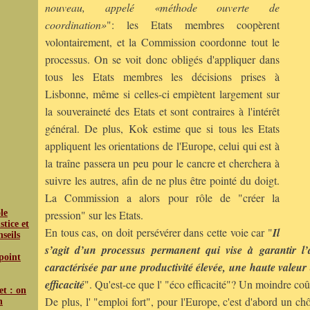
nouveau, appelé «méthode ouverte de
coordination»
": les Etats membres coopèrent
volontairement, et la Commission coordonne tout le
processus. On se voit donc obligés d'appliquer dans
tous les Etats membres les décisions prises à
Lisbonne, même si celles-ci empiètent largement sur
la souveraineté des Etats et sont contraires à l'intérêt
général. De plus, Kok estime que si tous les Etats
appliquent les orientations de l'Europe, celui qui est à
la traîne passera un peu pour le cancre et cherchera à
suivre les autres, afin de ne plus être pointé du doigt.
La Commission a alors pour rôle de "créer la
le
pression" sur les Etats.
tice et
En tous cas, on doit persévérer dans cette voie car "
Il
nseils
s’agit d’un processus permanent qui vise à garantir l
 point
caractérisée par une productivité élevée, une haute valeur
efficacité
". Qu'est-ce que l' "éco efficacité"? Un moindre c
et : on
De plus, l' "emploi fort", pour l'Europe, c'est d'abord un ch
n