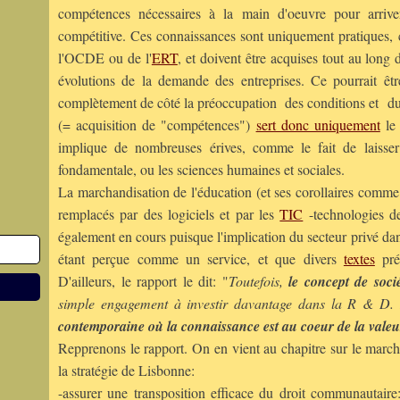
compétences nécessaires à la main d'oeuvre pour arrive
compétitive. Ces connaissances sont uniquement pratiques, 
l'OCDE ou de l'
ERT
, et doivent être acquises tout au long
évolutions de la demande des entreprises. Ce pourrait êt
complètement de côté la préoccupation
des conditions
et
d
(= acquisition de "compétences")
sert donc uniquement
le 
implique de nombreuses érives, comme le fait de laisser
fondamentale, ou les sciences humaines et sociales.
La marchandisation de l'éducation (et ses corollaires comme
remplacés par des logiciels et par les
TIC
-technologies de
également en cours puisque l'implication du secteur privé da
étant perçue comme un service, et que divers
textes
prév
D'ailleurs, le rapport le dit: "
Toutefois,
le concept de soci
simple engagement à investir davantage dans la R & D.
contemporaine où la connaissance est au coeur de la
valeu
Repprenons le rapport. On en vient au chapitre sur le march
la stratégie de Lisbonne:
-assurer une transposition efficace du droit communautaire: 