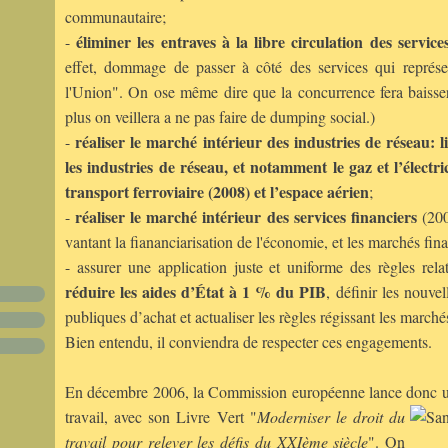
communautaire;
éliminer les entraves à la libre circulation des servi
-
effet, dommage de passer à côté des services qui représ
l'Union". On ose même dire que la concurrence fera baisser
plus on veillera a ne pas faire de dumping social.)
réaliser le marché intérieur des industries de réseau: 
-
les industries de réseau, et notamment le gaz et l’électric
transport ferroviaire (2008) et l’espace aérien
;
réaliser le marché intérieur des services financiers
-
(200
vantant la fiananciarisation de l'économie, et les marchés fin
- assurer une application juste et uniforme des règles rela
réduire les aides d’État à 1 % du PIB
, définir les nouvel
publiques d’achat et actualiser les règles régissant les marché
Bien entendu, il conviendra de respecter ces engagements.
En décembre 2006, la Commission européenne lance donc une
travail, avec son
Livre Vert "
Moderniser le droit du
travail pour relever les défis du XXIème siècle
". On