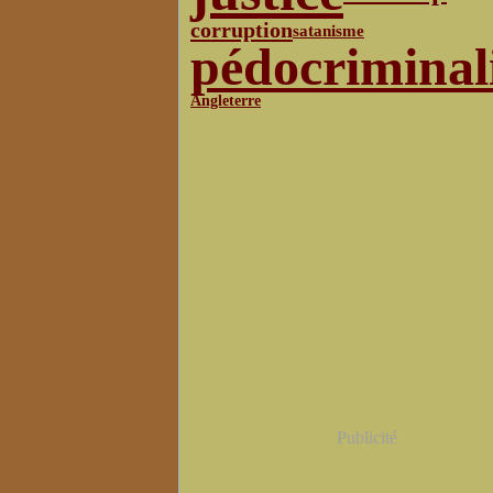
corruption
satanisme
pédocriminal
Angleterre
Publicité