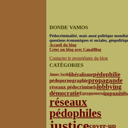
DONDE VAMOS
Pédocriminalité, mais aussi politique mondial
questions économiques et sociales, géopolitiq
Accueil du blog
Créer un blog avec CanalBlog
Contacter le propriétaire du blog
CATÉGORIES
pédophilie
libéralisme
Jimmy Savile
propagande
pédopornographie
lobbying
réseaux pédocriminels
démocratie
impunité
b
Europe
omerta
réseaux
pédophiles
justice
cover-up