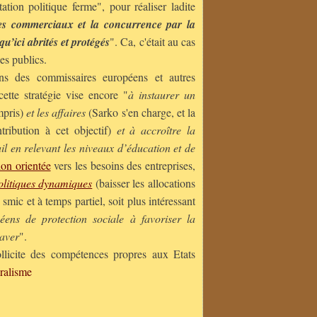
ation politique ferme", pour réaliser ladite
es commerciaux et la concurrence par la
u’ici abrités et protégés
". Ca, c'était au cas
es publics.
ons des commissaires européens et autres
ette stratégie vise encore "
à instaurer un
mpris)
et les affaires
(Sarko s'en charge, et la
tribution à cet objectif)
et à accroître la
ail en relevant les niveaux d’éducation et de
ion orientée
vers les besoins des entreprises,
olitiques dynamiques
(baisser les allocations
ic et à temps partiel, soit plus intéressant
ens de protection sociale à favoriser la
raver
".
llicite des compétences propres aux Etats