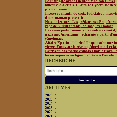
Le Pizzagate avant l'heure : Madison Clares,
lanceuse d'alerte sur l'affaire CyberSlice déc
prématurément
Inceste et chemin de croix judiciaire : interv
d'une maman protectrice
Note de lecture - Les prédateurs : Enquête su
rapt de 80 000 enfants, de Jacques Thomet
Le réseau pédocriminel et le contrôle mental,
nazis aux Américains : éclairage à partir d'u
témoignage
Affaire Epstein : la brindille qui cache une fo
vierge. Focus sur le réseau pédocriminel et l
Extension des mafias chinoises par le travail f
les escroqueries en ligne, de l'Asie à l'occident
RECHERCHE
ARCHIVES
2026
2025
Juin
(3)
2024
Mai
Décembre
(4)
(1)
2023
Avril
Novembre
Décembre
(2)
(2)
(3)
2022
Octobre
Novembre
Décembre
(2)
(3)
(3)
2021
Septembre
Septembre
Novembre
Décembre
(5)
(5)
(2)
(4)