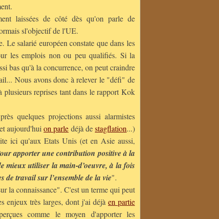
ent.
ment laissées de côté dès qu'on parle de
sormais sl'objectif de l'UE.
e. Le salarié européen constate que dans les
our les emplois non ou peu qualifiés. Si la
ssi bas qu'à la concurrence, on peut craindre
il... Nous avons donc à relever le "défi" de
à plusieurs reprises tant dans le rapport Kok
près quelques projections aussi alarmistes
 (et aujourd'hui
on parle
déjà de
stagflation
...)
ite ici qu'aux Etats Unis (et en Asie aussi,
our apporter une contribution positive à la
e mieux utiliser la main-d’oeuvre, à la fois
 de travail sur l’ensemble de la vie
".
ur la connaissance". C'est un terme qui peut
s enjeux très larges, dont j'ai déjà
en partie
 perçues comme le moyen d'apporter les