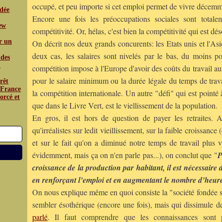
occupé, et peu importe si cet emploi permet de vivre décemm
édée
Encore une fois les préoccupations sociales sont totale
iew
compétitivité. Or, hélas, c'est bien la compétitivité qui est dé
r un
On décrit nos deux grands concurents: les Etats unis et l'Asi
deux cas, les salaires sont nivelés par le bas, du moins p
 des
n
compétition impose à l'Europe d'avoir des coûts du travail au
pour le salaire minimum ou la durée légale du temps de trava
rêt
a France
la compétition internationale. Un autre "défi" qui est pointé 
orcé et
que dans le Livre Vert, est le viellissement de la population.
En gros, il est hors de question de payer les retraites. A
qu'irréalistes sur ledit vieillissement, sur la faible croissance
et sur le fait qu'on a diminué notre temps de travail plus v
évidemment, mais ça on n'en parle pas...), on conclut que "
P
croissance de la production par habitant, il est nécessaire d
en renforçant l’emploi et en augmentant le nombre d’heures
On nous explique même en quoi consiste la "société fondée s
sembler ésothérique (encore une fois), mais qui dissimule de
parlé
. Il faut comprendre que les connaissances sont