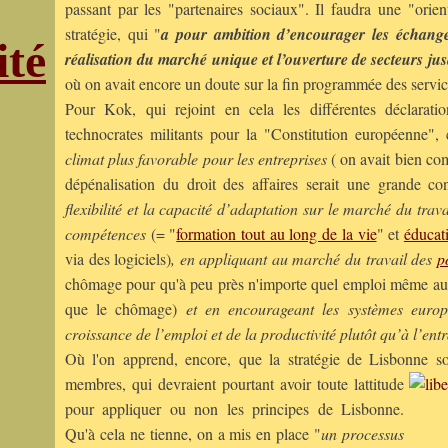
passant par les "partenaires sociaux". Il faudra une "orient
stratégie, qui "
a pour ambition d’encourager les échang
ité
réalisation du marché unique et l’ouverture de secteurs jusq
où on avait encore un doute sur la fin programmée des servic
Pour Kok, qui rejoint en cela les différentes déclarati
technocrates militants pour la "Constitution européenne", c
climat plus favorable pour les entreprises
( on avait bien co
dépénalisation du droit des affaires serait une grande con
flexibilité et la capacité d’adaptation sur le marché du trav
compétences
(= "
formation tout au long de la vie
" et
éducat
via des logiciels)
, en appliquant au marché du travail des
p
chômage pour qu'à peu près n'importe quel emploi même au sm
que le chômage)
et en encourageant les systèmes europé
croissance de l’emploi et de la productivité plutôt qu’à l’ent
Où l'on apprend, encore, que la stratégie de Lisbonne so
membres, qui devraient pourtant avoir toute lattitude
pour appliquer ou non les principes de Lisbonne.
Qu'à cela ne tienne, on a mis en place "
un processus