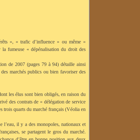
ntérêts », « trafic d’influence » ou même «
ar la fumeuse « dépénalisation du droit des
ion de 2007 (pages 79 à 94) détaille ainsi
t des marchés publics ou bien favoriser des
ont les élus sont bien obligés, en raison du
 privé des contrats de « délégation de service
es trois quarts du marché français (Véolia en
e l’eau, il y a des monopoles, nationaux et
françaises, se partagent le gros du marché.
 chance d’être en
bonne position aux deux