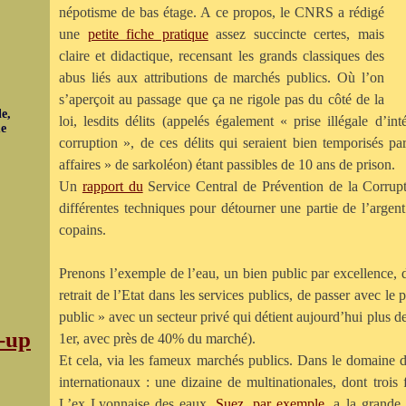
népotisme de bas étage. A ce propos, le CNRS a rédigé
une
petite fiche pratique
assez succincte certes, mais
claire et didactique, recensant les grands classiques des
abus liés aux attributions de marchés publics. Où l’on
s’aperçoit au passage que ça ne rigole pas du côté de la
e,
loi, lesdits délits (appelés également « prise illégale d’i
ue
corruption », de ces délits qui seraient bien temporisés p
affaires » de sarkoléon) étant passibles de 10 ans de prison.
Un
rapport du
Service Central de Prévention de la Corrupt
différentes techniques pour détourner une partie de l’argen
copains.
Prenons l’exemple de l’eau, un bien public par excellence, d
retrait de l’Etat dans les services publics, de passer avec le
public » avec un secteur privé qui détient aujourd’hui plus d
-up
1
er
, avec près de 40% du marché).
Et cela, via les fameux marchés publics. Dans le domaine d
internationaux : une dizaine de multinationales, dont trois 
L’ex Lyonnaise des eaux,
Suez, par exemple
, a la grande