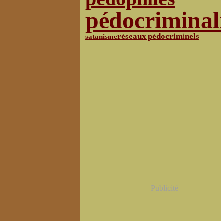
pédocriminal
réseaux pédocriminels
satanisme
Publicité