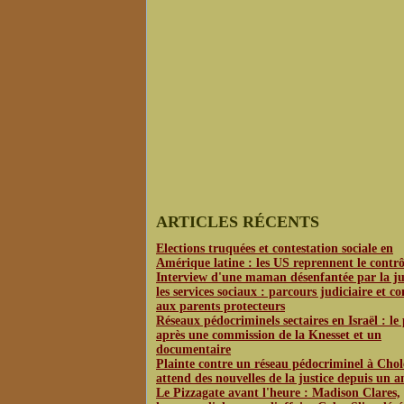
ARTICLES RÉCENTS
Elections truquées et contestation sociale en
Amérique latine : les US reprennent le contrô
Interview d'une maman désenfantée par la jus
les services sociaux : parcours judiciaire et co
aux parents protecteurs
Réseaux pédocriminels sectaires en Israël : le
après une commission de la Knesset et un
documentaire
Plainte contre un réseau pédocriminel à Chol
attend des nouvelles de la justice depuis un a
Le Pizzagate avant l'heure : Madison Clares,