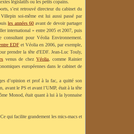
extes législatifs ou les petits copains.
rts, s’est retrouvé directeur du cabinet du
Villepin soi-même est lui aussi passé par
puis
les années 60
avant de devoir partager
ller international » entre 2005 et 2007, puis
ue consultant pour Véolia Environnement.
entre EDF
et Véolia en 2006, par exemple,
pour prendre la tête d'EDF. Jean-Luc Touly,
es
venus de chez
Véolia
, comme Rainier
économiques européennes dans le cabinet de
es d’opinion et prof à la fac, a quitté son
avant le PS et avant l’UMP, était à la tête
ôme Monod, était quant à lui à la lyonnaise
. Ce qui facilite grandement les mics-macs et