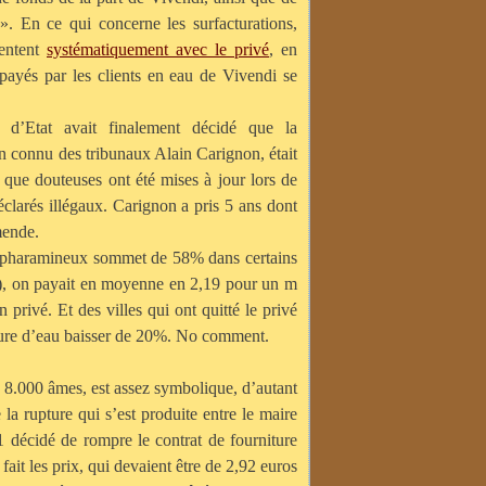
». En ce qui concerne les surfacturations,
mentent
systématiquement avec le privé
, en
 payés par les clients en eau de Vivendi se
l d’Etat avait finalement décidé que la
ien connu des tribunaux Alain Carignon, était
 que douteuses ont été mises à jour lors de
 déclarés illégaux. Carignon a pris 5 ans dont
mende.
 le pharamineux sommet de 58% dans certains
en), on payait en moyenne en 2,19 pour un m
privé. Et des villes qui ont quitté le privé
acture d’eau baisser de 20%. No comment.
e 8.000 âmes, est assez symbolique, d’autant
 la rupture qui s’est produite entre le maire
01 décidé de rompre le contrat de fourniture
fait les prix, qui devaient être de 2,92 euros