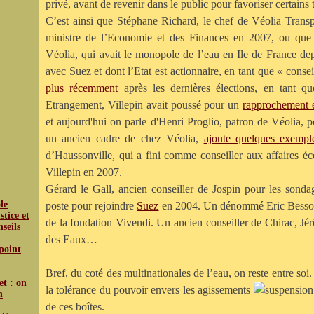
privé, avant de revenir dans le public pour favoriser certains t
C’est ainsi que Stéphane Richard, le chef de Véolia Transpo
ministre de l’Economie et des Finances
en 2007, ou que 
Véolia, qui avait le monopole de l’eau en Ile de France de
avec Suez et dont l’Etat est actionnaire, en tant que « consei
plus récemment
après les dernières élections, en tant q
Etrangement, Villepin avait poussé pour un
rapprochement 
et aujourd'hui on parle d'Henri Proglio, patron de Véolia, 
un ancien cadre de chez Véolia,
ajoute quelques exempl
d’Haussonville, qui a fini comme conseiller aux affaires 
Villepin en 2007.
Gérard le Gall, ancien conseiller de Jospin pour les sondag
le
poste pour rejoindre
Suez
en 2004. Un dénommé Eric Besson, 
tice et
de la fondation Vivendi. Un ancien conseiller de Chirac, Jér
nseils
des Eaux…
 point
Bref, du coté des multinationales de l’eau, on reste entre soi
et : on
la
tolérance du pouvoir envers les agissements
n
de ces boîtes.