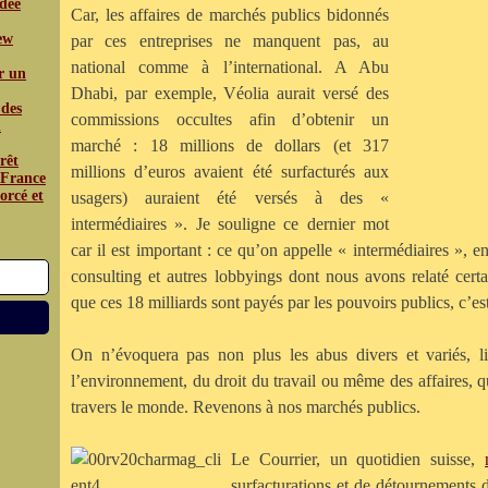
édée
Car, les affaires de marchés publics bidonnés
iew
par ces entreprises ne manquent pas, au
national comme à l’international. A Abu
r un
Dhabi, par exemple, Véolia aurait versé des
 des
commissions occultes afin d’obtenir un
n
marché : 18 millions de dollars (et 317
rêt
millions d’euros avaient été surfacturés aux
a France
orcé et
usagers) auraient été versés à des «
intermédiaires ». Je souligne ce dernier mot
car il est important : ce qu’on appelle « intermédiaires », e
consulting et autres lobbyings dont nous avons relaté cer
que ces 18 milliards sont payés par les pouvoirs publics, c’est
On n’évoquera pas non plus les abus divers et variés, l
l’environnement, du droit du travail ou même des affaires, 
travers le monde. Revenons à nos marchés publics.
Le Courrier, un quotidien suisse,
surfacturations et de détournements d