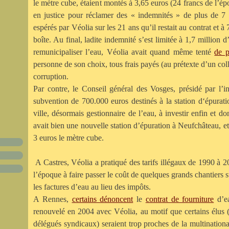
le mètre cube, étaient montés à 3,65 euros (24 francs de l’é
en justice pour réclamer des « indemnités » de plus de 7 m
espérés par Véolia sur les 21 ans qu’il restait au contrat et à
boîte. Au final, ladite indemnité s’est limitée à 1,7 million 
remunicipaliser l’eau, Véolia avait quand même tenté
de 
personne de son choix, tous frais payés (au prétexte d’un co
corruption.
Par contre, le Conseil général des Vosges, présidé par l’i
subvention de 700.000 euros destinés à la station d‘épuration
ville, désormais gestionnaire de l’eau, à investir enfin et d
avait bien une nouvelle station d’épuration à Neufchâteau, et
3 euros le mètre cube.
A Castres, Véolia a pratiqué des tarifs illégaux de 1990 à 20
l’époque
à faire passer le coût de quelques grands chantiers s
les factures d’eau au lieu des impôts.
A Rennes,
certains dénoncent
le
contrat de fourniture
d’e
renouvelé en 2004 avec Véolia, au motif que certains élus (
délégués syndicaux) seraient trop proches de la multinationa