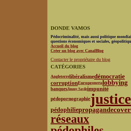
DONDE VAMOS
Pédocriminalité, mais aussi politique mondial
questions économiques et sociales, géopolitiq
Accueil du blog
Créer un blog avec CanalBlog
Contacter le propriétaire du blog
CATÉGORIES
démocratie
libéralisme
Angleterre
lobbying
corruption
Europe
omerta
impunité
banques
Jimmy Savile
justice
pédopornographie
cover
propagande
pédophilie
réseaux
pédophiles