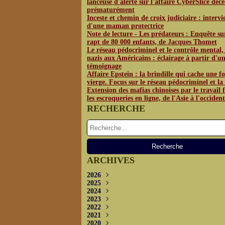
lanceuse d'alerte sur l'affaire CyberSlice déc
prématurément
Inceste et chemin de croix judiciaire : interv
d'une maman protectrice
Note de lecture - Les prédateurs : Enquête su
rapt de 80 000 enfants, de Jacques Thomet
Le réseau pédocriminel et le contrôle mental,
nazis aux Américains : éclairage à partir d'u
témoignage
Affaire Epstein : la brindille qui cache une fo
vierge. Focus sur le réseau pédocriminel et l
Extension des mafias chinoises par le travail f
les escroqueries en ligne, de l'Asie à l'occident
RECHERCHE
ARCHIVES
2026
2025
Juin
(3)
2024
Mai
Décembre
(4)
(1)
2023
Avril
Novembre
Décembre
(2)
(2)
(3)
2022
Octobre
Novembre
Décembre
(2)
(3)
(3)
2021
Septembre
Septembre
Novembre
Décembre
(5)
(5)
(2)
(4)
2020
Juillet
Août
Octobre
Novembre
Décembre
(2)
(1)
(2)
(1)
(3)