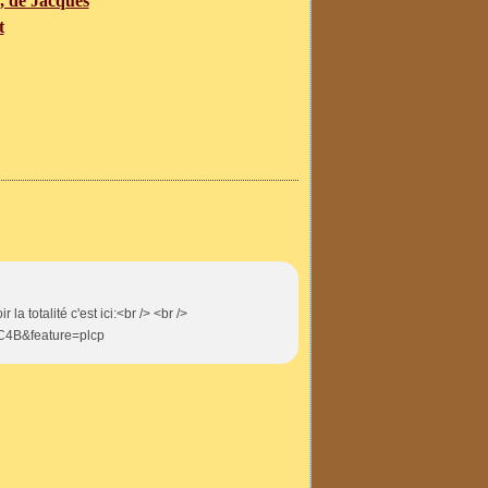
, de Jacques
t
 la totalité c'est ici:<br /> <br />
C4B&feature=plcp