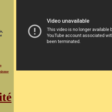
e,
ue
le
nisme
ité