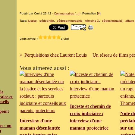
Posté par Ceri à 23:42 -
Commentaires [
…
]
- Permalien [
#
]
Tags:
justice
,
pédophilie
,
pédopornographie
,
témoins X
,
pédocriminalité
,
affaire
Vous aimez ?
1 vote
Perquisitions chez Laurent Louis
Un réseau de films péd
Vous aimerez aussi :
le
tice et
nseils
Inceste et chemin de
 point
croix judiciaire :
Note de
Interview d'une
interview d'une
prédat
et : on
maman désenfantée
maman protectrice
sur un 
n