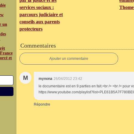
par la justice et les
enfants
édée
services sociaux :
Thome
parcours judiciaire et
iew
conseils aux parents
r un
protecteurs
 des
n
Commentaires
rêt
a France
orcé et
Ajouter un commentaire
M
mynona
26/04/2012 23:42
le documentaire est en 9 parties en fait.<br /> <br /> pour voir
https://www.youtube.com/playlist?list=PLE61B5A7F780BE
Répondre