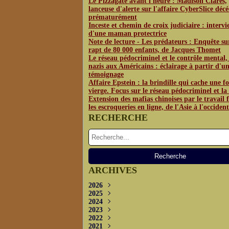
Le Pizzagate avant l'heure : Madison Clares,
lanceuse d'alerte sur l'affaire CyberSlice déc
prématurément
Inceste et chemin de croix judiciaire : interv
d'une maman protectrice
Note de lecture - Les prédateurs : Enquête su
rapt de 80 000 enfants, de Jacques Thomet
Le réseau pédocriminel et le contrôle mental,
nazis aux Américains : éclairage à partir d'u
témoignage
Affaire Epstein : la brindille qui cache une fo
vierge. Focus sur le réseau pédocriminel et l
Extension des mafias chinoises par le travail f
les escroqueries en ligne, de l'Asie à l'occident
RECHERCHE
ARCHIVES
2026
2025
Juin
(3)
2024
Mai
Décembre
(4)
(1)
2023
Avril
Novembre
Décembre
(2)
(2)
(3)
2022
Octobre
Novembre
Décembre
(2)
(3)
(3)
2021
Septembre
Septembre
Novembre
Décembre
(5)
(5)
(2)
(4)