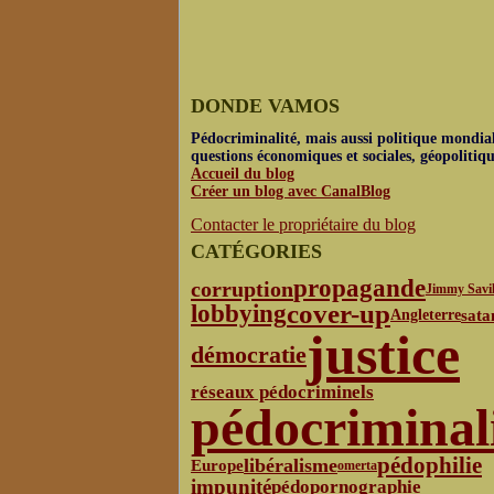
DONDE VAMOS
Pédocriminalité, mais aussi politique mondial
questions économiques et sociales, géopolitiq
Accueil du blog
Créer un blog avec CanalBlog
Contacter le propriétaire du blog
CATÉGORIES
propagande
corruption
Jimmy Savi
cover-up
lobbying
sata
Angleterre
justice
démocratie
réseaux pédocriminels
pédocriminal
pédophilie
libéralisme
Europe
omerta
impunité
pédopornographie