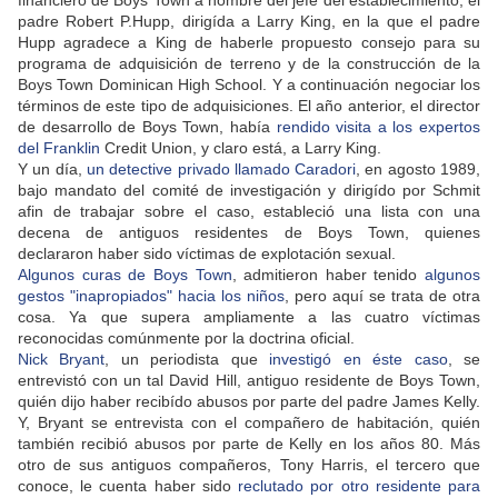
financiero de Boys Town a nombre del jefe del establecimiento, el
padre Robert P.Hupp, dirigída a Larry King, en la que el padre
Hupp agradece a King de haberle propuesto consejo para su
programa de adquisición de terreno y de la construcción de la
Boys Town Dominican High School. Y a continuación negociar los
términos de este tipo de adquisiciones. El año anterior, el director
de desarrollo de Boys Town, había
rendido visita a los expertos
del Franklin
Credit Union, y claro está, a Larry King.
Y un día,
un detective privado llamado Caradori
, en agosto 1989,
bajo mandato del comité de investigación y dirigído por Schmit
afin de trabajar sobre el caso, estableció una lista con una
decena de antiguos residentes de Boys Town, quienes
declararon haber sido víctimas de explotación sexual.
Algunos curas de Boys Town
, admitieron haber tenido
algunos
gestos "inapropiados" hacia los niños
, pero aquí se trata de otra
cosa. Ya que supera ampliamente a las cuatro víctimas
reconocidas comúnmente por la doctrina oficial.
Nick Bryant
, un periodista que
investigó en éste caso
, se
entrevistó con un tal David Hill, antiguo residente de Boys Town,
quién dijo haber recibído abusos por parte del padre James Kelly.
Y, Bryant se entrevista con el compañero de habitación, quién
también recibió abusos por parte de Kelly en los años 80. Más
otro de sus antiguos compañeros, Tony Harris, el tercero que
conoce, le cuenta haber sido
reclutado por otro residente para