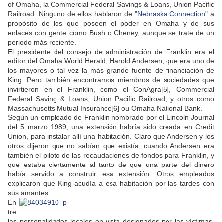
of Omaha, la Commercial Federal Savings & Loans, Union Pacific
Railroad. Ninguno de ellos hablaron de "
Nebraska Connection
" a
propósito de los que poseen el poder en Omaha y de sus
enlaces con gente como Bush o Cheney, aunque se trate de un
periodo más reciente.
El presidente del consejo de administración de Franklin era el
editor del Omaha World Herald, Harold Andersen, que era uno de
los mayores o tal vez la más grande fuente de financiación de
King. Pero también encontramos miembros de sociedades que
invirtieron en el Franklin, como el ConAgra[5], Commercial
Federal Saving & Loans, Union Pacific Railroad, y otros como
Massachusetts Mutual Insurance[6] ou Omaha National Bank.
Según un empleado de Franklin nombrado por el Lincoln Journal
del 5 marzo 1989, una extensión habría sido creada en Credit
Union, para instalar allí una habitación. Claro que Andersen y los
otros dijeron que no sabían que existía, cuando Andersen era
también el piloto de las recaudaciones de fondos para Franklin, y
que estaba ciertamente al tanto de que una parte del dinero
había servido a construir esa extensión. Otros empleados
explicaron que King acudía a esa habitación por las tardes con
sus amantes.
En
tre
las personalidades locales en vista designados por las víctimas,