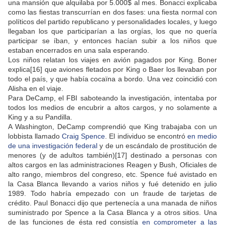
una mansión que alquilaba por 5.000$ al mes. Bonacci explicaba
como las fiestas transcurrían en dos fases: una fiesta normal con
políticos del partido republicano y personalidades locales, y luego
llegaban los que participarían a las orgías, los que no quería
participar se íban, y entonces hacían subir a los niños que
estaban encerrados en una sala esperando.
Los niños relatan los viajes en avión pagados por King. Boner
explica[16] que aviones fletados por King o Baer los llevaban por
todo el país, y que había cocaïna a bordo. Una vez coincidió con
Alisha en el viaje.
Para DeCamp, el FBI saboteando la investigación, intentaba por
todos los medios de encubrir a altos cargos, y no solamente a
King y a su Pandilla.
A Washington, DeCamp comprendió que King trabajaba con un
lobbista llamado
Craig Spence
. El individuo se encontró
en medio
de una investigación federal
y de un escándalo de prostitución de
menores (y de adultos también)[17] destinado a personas con
altos cargos en las administraciones Reagen y Bush, Oficiales de
alto rango, miembros del congreso, etc. Spence fué avistado en
la Casa Blanca llevando a varios niños y fué detenido en julio
1989. Todo habría empezado con un fraude de tarjetas de
crédito. Paul Bonacci dijo que pertenecía a una manada de niños
suministrado por Spence a la Casa Blanca y a otros sitios. Una
de las funciones de ésta red consistía
en comprometer a las