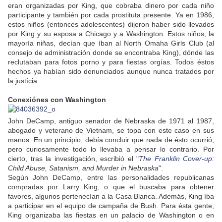
eran organizadas por King, que cobraba dinero por cada niño
participante y también por cada prostituta presente. Ya en 1986,
estos niños (entonces adolescentes) dijeron haber sido llevados
por King y su esposa a Chicago y a Washington. Estos niños, la
mayoría niñas, decían que íban al North Omaha Girls Club (al
consejo de administración donde se encontraba King), dónde las
reclutaban para fotos porno y para fiestas orgías. Todos éstos
hechos ya habían sido denunciados aunque nunca tratados por
la justícia.
Conexiónes con Washington
John DeCamp, antiguo senador de Nebraska de 1971 al 1987,
abogado y veterano de Vietnam, se topa con este caso en sus
manos. En un principio, debía concluir que nada de ésto ocurrió,
pero curiosamente todo lo llevaba a pensar lo contrario. Por
cierto, tras la investigación, escribió el "
The Franklin Cover-up
:
Child Abuse, Satanism, and Murder in Nebraska
".
Según John DeCamp, entre las personalidades republicanas
compradas por Larry King, o que el buscaba para obtener
favores, algunos pertenecían a la Casa Blanca. Además, King íba
a participar en el equipo de campaña de Bush. Para ésta gente,
King organizaba las fiestas en un palacio de Washington o en