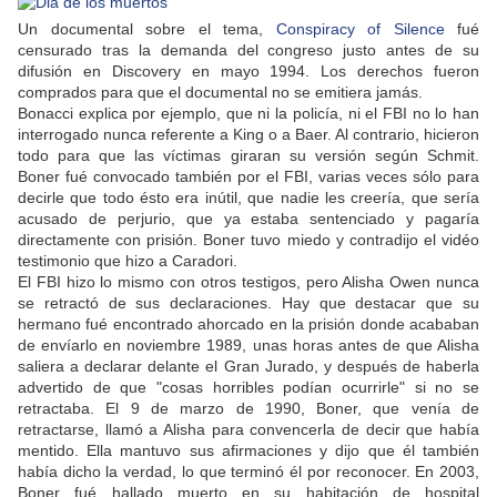
Un documental sobre el tema,
Conspiracy of Silence
fué
censurado tras la demanda del congreso justo antes de su
difusión en Discovery en mayo 1994. Los derechos fueron
comprados para que el documental no se emitiera jamás.
Bonacci explica por ejemplo, que ni la policía, ni el FBI no lo han
interrogado nunca referente a King o a Baer. Al contrario, hicieron
todo para que las víctimas giraran su versión según Schmit.
Boner fué convocado también por el FBI, varias veces sólo para
decirle que todo ésto era inútil, que nadie les creería, que sería
acusado de perjurio, que ya estaba sentenciado y pagaría
directamente con prisión. Boner tuvo miedo y contradijo el vidéo
testimonio que hizo a Caradori.
El FBI hizo lo mismo con otros testigos, pero Alisha Owen nunca
se retractó de sus declaraciones. Hay que destacar que su
hermano fué encontrado ahorcado en la prisión donde acababan
de envíarlo en noviembre 1989, unas horas antes de que Alisha
saliera a declarar delante el Gran Jurado, y después de haberla
advertido de que "cosas horribles podían ocurrirle" si no se
retractaba. El 9 de marzo de 1990, Boner, que venía de
retractarse, llamó a Alisha para convencerla de decir que había
mentido. Ella mantuvo sus afirmaciones y dijo que él también
había dicho la verdad, lo que terminó él por reconocer. En 2003,
Boner fué hallado muerto en su habitación de hospital