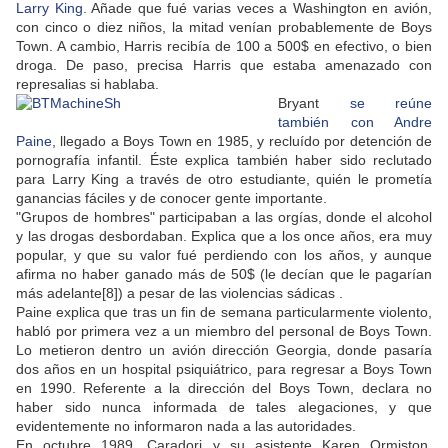
Larry King
. Añade que fué varias veces a Washington en avión,
con cinco o diez niños, la mitad venían probablemente de Boys
Town. A cambio, Harris recibía de 100 a 500$ en efectivo, o bien
droga. De paso, precisa Harris que estaba amenazado con
represalias si hablaba.
Bryant
se reúne
también con Andre
Paine
, llegado a Boys Town en 1985, y recluído por detención de
pornografía infantil. Éste explica también haber sido reclutado
para Larry King a través de otro estudiante, quién le prometía
ganancias fáciles y de conocer gente importante.
"Grupos de hombres" participaban a las orgías, donde el alcohol
y las drogas desbordaban. Explica que a los once años, era muy
popular, y que su valor fué perdiendo con los años, y aunque
afirma no haber ganado más de 50$ (le decían que le pagarían
más adelante[8]) a pesar de las violencias sádicas .
Paine explica que tras un fin de semana particularmente violento,
habló por primera vez a un miembro del personal de Boys Town.
Lo metieron dentro un avión dirección Georgia, donde pasaría
dos años en un hospital psiquiátrico, para regresar a Boys Town
en 1990. Referente a la dirección del Boys Town, declara no
haber sido nunca informada de tales alegaciones, y que
evidentemente no informaron nada a las autoridades.
En octubre 1989, Caradori y su asistente Karen Ormiston,