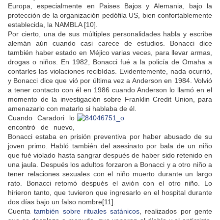
Europa, especialmente en Paises Bajos y Alemania, bajo la
protección de la organización pedófila US, bien confortablemente
establecida, la NAMBLA [10].
Por cierto, una de sus múltiples personalidades habla y escribe
alemán aún cuando casi carece de estudios. Bonacci dice
también haber estado en Méjico varias veces, para llevar armas,
drogas o niños. En 1982, Bonacci fué a la policía de Omaha a
contarles las violaciones recibídas. Evidentemente, nada ocurrió,
y Bonacci dice que vió por última vez a Anderson en 1984. Volvió
a tener contacto con él en 1986 cuando Anderson lo llamó en el
momento de la investigación sobre Franklin Credit Union, para
amenazarlo con matarlo si hablaba de él.
Cuando Caradori lo
encontró de nuevo,
Bonacci estaba en prisión preventiva por haber abusado de su
joven primo. Habló también del asesinato por bala de un niño
que fué violado hasta sangrar después de haber sido retenido en
una jaula. Después los adultos forzaron a Bonacci y a otro niño a
tener relaciones sexuales con el niño muerto durante un largo
rato. Bonacci retomó después el avión con el otro niño. Lo
hirieron tanto, que tuvieron que ingresarlo en el hospital durante
dos días bajo un falso nombre[11].
Cuenta
también sobre rituales satánicos
, realizados por gente