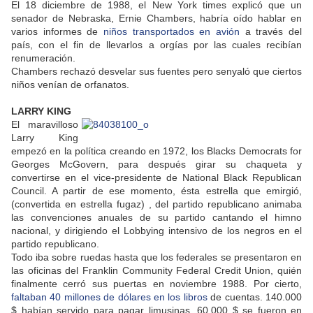
El 18 diciembre de 1988, el New York times explicó que un
senador de Nebraska, Ernie Chambers, habría oído hablar en
varios informes de
niños transportados en avión
a través del
país, con el fin de llevarlos a orgías por las cuales recibían
renumeración.
Chambers rechazó desvelar sus fuentes pero senyaló que ciertos
niños venían de orfanatos.
LARRY KING
El maravilloso
Larry King
empezó en la política creando en 1972, los Blacks Democrats for
Georges McGovern, para después girar su chaqueta y
convertirse en el vice-presidente de National Black Republican
Council. A partir de ese momento, ésta estrella que emirgió,
(convertida en estrella fugaz) , del partido republicano animaba
las convenciones anuales de su partido cantando el himno
nacional, y dirigiendo el Lobbying intensivo de los negros en el
partido republicano.
Todo iba sobre ruedas hasta que los federales se presentaron en
las oficinas del Franklin Community Federal Credit Union, quién
finalmente cerró sus puertas en noviembre 1988. Por cierto,
faltaban 40 millones de dólares en los libros
de cuentas. 140.000
$ habían servido para pagar limusinas, 60.000 $ se fueron en