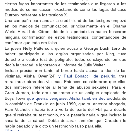
ciertas fugas importantes de los testimonios que llegaron a los
medios de comunicación, exactamente como las fugas del caso
Dutroux referente a los testigos X.
Una campaña para anular la credibilidad de los testigos empezó
en los medios de comunicación, principalmente en el Ohama
World Herald de Citron, dónde los periodistas nunca buscaron
ninguna confirmación de éstos testimonios, contentándose de
confirmar que todo era falso.
La joven Nelly Patterson, quién acusó a George Bush 1ero de
haber participado a las orgías organizadas por King, tuvo
derecho a cuatro test de polígrafo, todos concluyendo en que
decía la verdad, e ignoraron el informe de Julie Walter.
Incluso presionaron tanto al borde hasta acusar a dos de las
víctimas, Alisha Owen[24]
y Paul Bonacci, de perjurio
, tras
retractarse otras dos víctimas. Entonces consideraron que ellos
dos mintieron referente al tema de abusos sexuales. Para el
Gran Jurado, todo era una trama de un antiguo empleado de
Boys Town
que quería vengarse. Alisha también declaró
delante
la comisión de Franklin en junio 1990, que su anterior abogada,
Pam Vuchetich había ído a verla de parte del FBI para decirle
que si retiraba su testimonio, no le pasaría nada y que incluso la
sacaría de la cárcel. Debía declarar también que Caradori le
había pagado y le dictó un testimonio falso para ella.