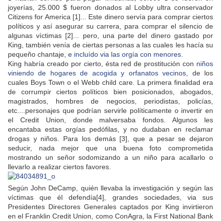
joyerías, 25.000 $ fueron donados al Lobby ultra conservador
Citizens for America [1]... Este dinero servía para comprar ciertos
políticos y así asegurar su carrera, para comprar el silencio de
algunas víctimas [2]... pero, una parte del dinero gastado por
King, también venía de ciertas personas a las cuales les hacía su
pequeño chantaje,
e incluído via las orgía con menores.
King habría creado por cierto, ésta red de prostitución con
niños
viniendo de hogares de acogida y orfanatos vecinos
, de los
cuales Boys Town o el Webb child care. La primera finalidad era
de corrumpir ciertos políticos bien posicionados, abogados,
magistrados, hombres de negocios, periodistas, policías,
etc....personajes que podrían servirle políticamente o invertir en
el Credit Union, donde malversaba fondos. Algunos les
encantaba estas orgías pedófilas, y no dudaban en reclamar
drogas y niños. Para los demás [3], que a pesar se dejaron
seducir, nada mejor que una buena foto comprometida
mostrando un señor sodomizando a un niño para acallarlo o
llevarlo a realizar ciertos favores.
Según John DeCamp, quién llevaba la investigación y según las
víctimas que él defendía[4], grandes sociedades, via sus
Presidentes Directores Generales captados por King invirtieron
en el Franklin Credit Union, como ConAgra, la First National Bank