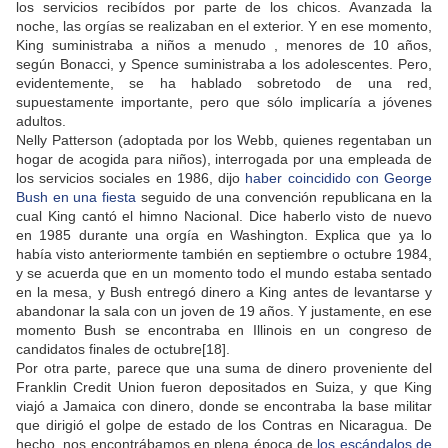
los servicios recibídos por parte de los chicos. Avanzada la
noche, las orgías se realizaban en el exterior. Y en ese momento,
King suministraba a niños a menudo , menores de 10 años,
según Bonacci, y Spence suministraba a los adolescentes. Pero,
evidentemente, se ha hablado sobretodo de una red,
supuestamente importante, pero que sólo implicaría a jóvenes
adultos.
Nelly Patterson (adoptada por los Webb, quienes regentaban un
hogar de acogida para niños), interrogada por una empleada de
los servicios sociales en 1986, dijo
haber coincidido con George
Bush en una fiesta
seguido de una convención republicana en la
cual King cantó el himno Nacional. Dice haberlo visto de nuevo
en 1985 durante una orgía en Washington. Explica que ya lo
había visto anteriormente también en septiembre o octubre 1984,
y se acuerda que en un momento todo el mundo estaba sentado
en la mesa, y Bush entregó dinero a King antes de levantarse y
abandonar la sala con un joven de 19 años. Y justamente, en ese
momento Bush se encontraba en Illinois en un congreso de
candidatos finales de octubre[18].
Por otra parte, parece que una suma de dinero proveniente del
Franklin Credit Union fueron depositados en Suiza, y que King
viajó a Jamaica con dinero, donde se encontraba la base militar
que dirigió el golpe de estado de los Contras en Nicaragua. De
hecho, nos encontrábamos en plena época de
los escándalos de