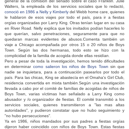
general de la comisión del senado sobre el caso Franklin. Julie
Walters, la empleada de los servicios sociales que lo redactó,
conoció en 1986 a Nelly y Kimberly
del Webb home care, quienes
le hablaron de esos viajes por todo el país, para ir a fiestas
orgías organizadas por Larry King. Otras tenían lugar en su casa
en River Road. Nelly explica que los invitados podían hacerles lo
que querían, salvo penetraciones, seguramente para que no
quedaran marcas evidentes de abusos.Comenta también un
viaje a Chicago acompañada por otros 15 o 20 niños de Boys
Town. Según las dos hermanas, todo esto se hizo con la
complicidad de la familia de acogida donde ellas residían.
Pero a pesar de toda la investigación, hemos tenido dificultades
en determinar
como salieron los niños de Boys Town
sin que
nadie se inquietara, para a continuación pasearlos por todo el
país. Para las chicas, King se abastecía en el Omaha's Girl Club,
residencia convertida en mixta también.Según una investigación
llevada a cabo por el comité de famílias de acogidas de niños de
Boys Town, varias víctimas han señalado a Larry King como
abusador y /o organizador de fiestas. El comité transmitió a los
servicios sociales, quienes transmitieron a "las mas altas
autoridades", y pudieron constatar que no hubo seguimiento y
"no hubo persecuciones".
Ya en 1986, niños mandados por sus padres a fiestas orgías
dijeron haber coincidido con niños de Boys Town. Estas fiestas