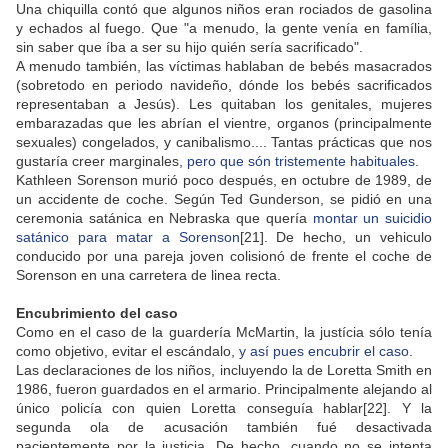
Una chiquilla contó que algunos niños eran rociados de gasolina
y echados al fuego. Que "a menudo, la gente venía en família,
sin saber que íba a ser su hijo quién sería sacrificado".
A menudo también, las víctimas hablaban de bebés masacrados
(sobretodo en periodo navideño, dónde los bebés sacrificados
representaban a Jesús). Les quitaban los genitales, mujeres
embarazadas que les abrían el vientre, organos (principalmente
sexuales) congelados, y canibalismo.... Tantas prácticas que nos
gustaría creer marginales,
pero que són tristemente habituales
.
Kathleen Sorenson murió poco después, en octubre de 1989, de
un accidente de coche. Según Ted Gunderson, se pidió en una
ceremonia satánica en Nebraska que quería
montar un suicidio
satánico para matar a Sorenson
[21]. De hecho, un vehiculo
conducido por una pareja joven colisionó de frente el coche de
Sorenson en una carretera de linea recta.
Encubrimiento del caso
Como en el caso de la guardería McMartin, la justícia sólo tenía
como objetivo, evitar el escándalo,
y así pues encubrir el caso
.
Las declaraciones de los niños, incluyendo la de Loretta Smith en
1986, fueron guardados en el armario. Principalmente alejando al
único policía con quien Loretta conseguía hablar[22]. Y la
segunda ola de acusación también fué desactivada
pacientemente por la justicia. De hecho, cuando no se intenta