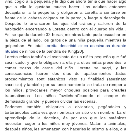
vino, cogió a la pequeña y le dijo que ahora tenía que hacer algo
que a ella le gustaba mucho hacer. Los adultos entonces
decapitaron a la pequeña, y obligaron a Loretta a sentarse en
frente de la cabeza colgada en la pared, y luego a descolgarla.
Después le arrancaron los ojos del cráneo,y salieron de la
habitación encerrando a Loretta dentro con el cuerpo sin vida .
Así se quedó durante 32 horas, mientras tanto pudo escuchar en
la pieza de al lado, los gritos de una niña pequeña mientras la
golpeaban. En total
Loretta describió cinco asesinatos durante
rituales
de niños de la pandilla de King[20].
Loretta relata también el asesinato de un niñito pequeño que fué
sacrificado, y que le obligaron a ella y a otras niñas presentes, a
comer trozos de carne del niño. Loretta se negó, y las
consecuencias fueron dos días de apaleamientos .Estos
procedimientos sont sátanicos visto su finalidad (asesinato
sacrificio) y también por su funcionamiento: se trata de romper a
los niños, provocarles mayor choques posibles para crearles
traumatismos. Los niños "switchent"cuando el choque és
demasiado grande, y pueden olvidar las escenas.
Podemos también obligarles a olvidarlas, pegándoles y
torturándolos cada vez que nombran un sitio o un nombre. Es el
aprendizaje de la doctrina, és por eso que los satánicos
necesitan coger a los niños muy jóvenes. Matan a animales,
después niños, les amenazan con hacerles lo mismo a ellos, o a