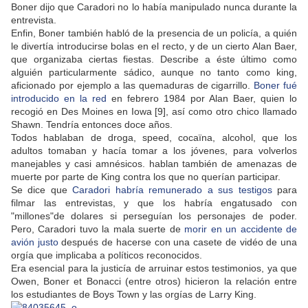
Boner dijo que Caradori no lo había manipulado nunca durante la
entrevista.
Enfin, Boner también habló de la presencia de un policía, a quién
le divertía introducirse bolas en el recto, y de un cierto Alan Baer,
que organizaba ciertas fiestas. Describe a éste último como
alguién particularmente sádico, aunque no tanto como king,
aficionado por ejemplo a las quemaduras de cigarrillo.
Boner fué
introducido en la red
en febrero 1984 por Alan Baer, quien lo
recogió en Des Moines en Iowa [9], así como otro chico llamado
Shawn. Tendría entonces doce años.
Todos hablaban de droga, speed, cocaïna, alcohol, que los
adultos tomaban y hacía tomar a los jóvenes, para volverlos
manejables y casi amnésicos. hablan también de amenazas de
muerte por parte de King contra los que no querían participar.
Se dice que
Caradori habría remunerado a sus testigos
para
filmar las entrevistas, y que los habría engatusado con
"millones"de dolares si perseguían los personajes de poder.
Pero, Caradori tuvo la mala suerte de
morir en un accidente de
avión justo
después de hacerse con una casete de vidéo de una
orgía que implicaba a políticos reconocidos.
Era esencial para la justicía de arruinar estos testimonios, ya que
Owen, Boner et Bonacci (entre otros) hicieron la relación entre
los estudiantes de Boys Town y las orgías de Larry King.