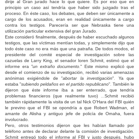
dirije al Gran jurado hace lo que quiere. Es por eso que en
principio un caso así tendría que haber sido juzgado tras el
proceso. En éste caso, los debates, que deben ser únicamente a
cargo de los acusados, eran en realidad únicamente a cargo
contra los testigos. Parecería ser que Nebraska tiene una
utilización particular extensiva del gran Jurado.
Este consideró finalmente, después de haber escuchado algunos
testigos, que las víctimas mentían todas, y simplemente dijo que
todo éste caso no era más que una patraña. De todos modos, el
presidente del comité especial de investigación sobre las
cazuelas de Larry King, el senador loren Schmit, estimó que el
informe era
"un extraño documento
." Este mismo explicó que
desde el comienzo de su investigación, recibió varias amenazas
anónimas exigiéndole de "
abortar la investigación
". Ya que
estaba "
subiendo peldaños en el partido republicano
". También le
dijeron que éste informe íba a ser enterrado, que tendría
problemas financieros (que realmente tuvo) ...Schmit recibió
también rápidamente la visita de un tal Nick O'Hara del FBI quién
le previno que el FBI se opondría a que Robert Wadman, el
amante de Alisha y antiguo jefe de policía de Omaha, fuera
involucrado.
Pero, otros testimonios dijeron que les habían llamado por
teléfono antes de declarar delante la comisión de investigación.
Schmit entregó todo el informe al FBI y justo después, hubo