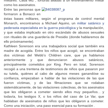
militares. Cada vez , torturas aliadas a un entrenamiento militar
como los asesinatos.
Entre las personas que
formaron a Bonacci en
éstas bases militares, según el programa de control mental
Monarch, encontramos a Michael Aquino, un
militar satánico y
pederasta especialista en la guerra psicológica
y la manipulación,
y que estaba implicado en otro escándalo de abusos sexuales
con rituales de una guardería de Presidio (donde hablaremos de
ello próximamente).
Kathleen Sorenson era una trabajadora social que también era
madre de acogida. Entre los niños que acogió, se encontraban
dos víctimas del Webb's Children care, que ya hablamos
anteriormente y que denunciaron abusos satánicos,
principalmente cometidos por King. Pero en total, Sorenson
recogió a una trentena de testimonios de niños que pasaron por
su tutela, quiénes al cabo de algunos meses ganandóse su
confianza, empezaban a hablar de las violaciones de las que
fueron víctimas, y de las filmaciones que se rodaban
sistemáticamente, de las violaciones colectivas, de los asesinatos
que les obligaron a cometer siendo ellos muy pequeños... y
todavía, los testigos X, o los niños del caso de Le Var, que
hablaban de asesinatos de niños que les obligaron a cometer.
Como una iniciación, una paso esencial para su formación .