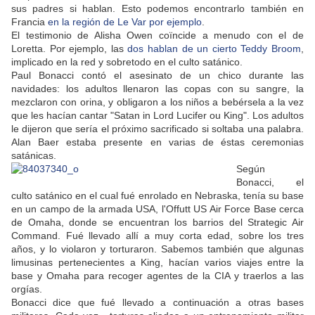
sus padres si hablan. Esto podemos encontrarlo también en
Francia
en la región de Le Var por ejemplo
.
El testimonio de Alisha Owen coïncide a menudo con el de
Loretta. Por ejemplo, las
dos hablan de un cierto Teddy Broom
,
implicado en la red y sobretodo en el culto satánico.
Paul Bonacci contó el asesinato de un chico durante las
navidades: los adultos llenaron las copas con su sangre, la
mezclaron con orina, y obligaron a los niños a bebérsela a la vez
que les hacían cantar "Satan in Lord Lucifer ou King". Los adultos
le dijeron que sería el próximo sacrificado si soltaba una palabra.
Alan Baer estaba presente en varias de éstas ceremonias
satánicas.
Según
Bonacci, el
culto satánico en el cual fué enrolado en Nebraska, tenía su base
en un campo de la armada USA, l'Offutt US Air Force Base cerca
de Omaha, donde se encuentran los barrios del Strategic Air
Command. Fué llevado allí a muy corta edad, sobre los tres
años, y lo violaron y torturaron. Sabemos también que algunas
limusinas pertenecientes a King, hacían varios viajes entre la
base y Omaha para recoger agentes de la CIA y traerlos a las
orgías.
Bonacci dice que fué llevado a continuación a otras bases