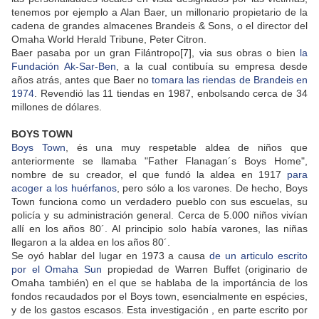
tenemos por ejemplo a Alan Baer, un millonario propietario de la
cadena de grandes almacenes Brandeis & Sons, o el director del
Omaha World Herald Tribune, Peter Citron.
Baer pasaba por un gran Filántropo[7], via sus obras o bien
la
Fundación Ak-Sar-Ben
, a la cual contibuía su empresa desde
años atrás, antes que Baer no
tomara las riendas de Brandeis en
1974
. Revendió las 11 tiendas en 1987, enbolsando cerca de 34
millones de dólares.
BOYS TOWN
Boys Town
, és una muy respetable aldea de niños que
anteriormente se llamaba "Father Flanagan´s Boys Home",
nombre de su creador, el que fundó la aldea en 1917
para
acoger a los huérfanos
, pero sólo a los varones. De hecho, Boys
Town funciona como un verdadero pueblo con sus escuelas, su
policía y su administración general. Cerca de 5.000 niños vivían
allí en los años 80´. Al principio solo había varones, las niñas
llegaron a la aldea en los años 80´.
Se oyó hablar del lugar en 1973 a causa
de un articulo escrito
por el Omaha Sun
propiedad de Warren Buffet (originario de
Omaha también) en el que se hablaba de la importáncia de los
fondos recaudados por el Boys town, esencialmente en espécies,
y de los gastos escasos. Esta investigación , en parte escrito por