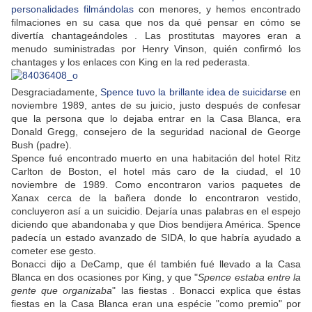
personalidades filmándolas
con menores, y hemos encontrado
filmaciones en su casa que nos da qué pensar en cómo se
divertía chantageándoles . Las prostitutas mayores eran a
menudo suministradas por Henry Vinson, quién confirmó los
chantages y los enlaces con King en la red pederasta.
Desgraciadamente,
Spence tuvo la brillante idea de suicidarse
en
noviembre 1989, antes de su juicio, justo después de confesar
que la persona que lo dejaba entrar en la Casa Blanca, era
Donald Gregg, consejero de la seguridad nacional de George
Bush (padre).
Spence fué encontrado muerto en una habitación del hotel Ritz
Carlton de Boston, el hotel más caro de la ciudad, el 10
noviembre de 1989. Como encontraron varios paquetes de
Xanax cerca de la bañera donde lo encontraron vestido,
concluyeron así a un suicidio. Dejaría unas palabras en el espejo
diciendo que abandonaba y que Dios bendijera América. Spence
padecía un estado avanzado de SIDA, lo que habría ayudado a
cometer ese gesto.
Bonacci dijo a DeCamp, que él también fué llevado a la Casa
Blanca en dos ocasiones por King, y que "
Spence estaba entre la
gente que organizaba
" las fiestas . Bonacci explica que éstas
fiestas en la Casa Blanca eran una espécie "como premio" por