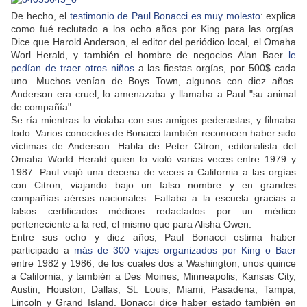
De hecho, el
testimonio de Paul Bonacci es muy molesto
: explica
como fué reclutado a los ocho años por King para las orgías.
Dice que Harold Anderson, el editor del periódico local, el Omaha
Worl Herald, y también el hombre de negocios Alan Baer
le
pedían de traer otros niños
a las fiestas orgías, por 500$ cada
uno. Muchos venían de Boys Town, algunos con diez años.
Anderson era cruel, lo amenazaba y llamaba a Paul "su animal
de compañía".
Se ría mientras lo violaba con sus amigos pederastas, y filmaba
todo. Varios conocidos de Bonacci también reconocen haber sido
víctimas de Anderson. Habla de Peter Citron, editorialista del
Omaha World Herald quien lo violó varias veces entre 1979 y
1987. Paul viajó una decena de veces a California a las orgías
con Citron, viajando bajo un falso nombre y en grandes
compañías aéreas nacionales. Faltaba a la escuela gracias a
falsos certificados médicos redactados por un médico
perteneciente a la red, el mismo que para Alisha Owen.
Entre sus ocho y diez años, Paul Bonacci estima haber
participado a
más de 300 viajes organizados por King o Baer
entre 1982 y 1986, de los cuales dos a Washington, unos quince
a California, y también a Des Moines, Minneapolis, Kansas City,
Austin, Houston, Dallas, St. Louis, Miami, Pasadena, Tampa,
Lincoln y Grand Island. Bonacci dice haber estado también en