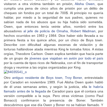
visitaron a otra víctima también en prisión,
Alisha Owen
, que
cumplía una pena de cinco años de prisión por un délito de
cheques sin fondos por un total de 700$. Al principio no quería
hablar, por miedo a la seguridad de sus padres, quienes no
sabían nada de los abusos que su hija había sido sometida.
Owen, que entonces tenía veinte años, nombró entre los
abusadores
al jefe de policía de Omaha, Robert Wadman
, por
hechos ocurridos en 1983 y 1984. Dice haber sido llevada a su
primera fiesta a los quince años, por un chico de Boys town.
Describe con dificultad algunas escenas de violación y de
torturas hallándose atada mientras King le tomaba fotos. A éstas
orgías, Theodore Carlson. Owen explica también que hacía parte
de un grupo de
jóvenes que viajaban en avión por todo el país
por la cuenta de tipos ricos de Nebraska, con el fin de transportar
droga y reunirse a las orgías organizadas por King.
Otro
antiguo residente de Boys town, Troy Boner
, entrevistado
por Caradori en noviembre 1989. Fué Alisha Owen quién habló
de él unas semanas antes, y según la justicia, ella
le habría
llamado antes de la llegada
de Caradori para que él contara una
versión compatible a la suya. Pero otras víctimas (como Paul
Bonacci) confirmaron la presencia de Boner. También
descubrimos que ese día Owen y Boner no se habían llamado. Y