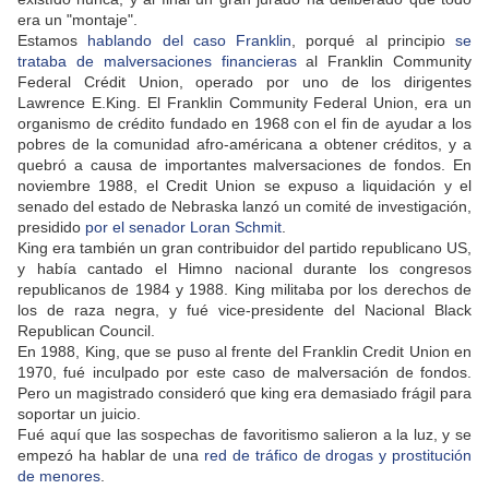
era un "montaje".
Estamos
hablando del caso Franklin
, porqué al principio
se
trataba de malversaciones financieras
al Franklin Community
Federal Crédit Union, operado por uno de los dirigentes
Lawrence E.King. El Franklin Community Federal Union, era un
organismo de crédito fundado en 1968 con el fin de ayudar a los
pobres de la comunidad afro-américana a obtener créditos, y a
quebró a causa de importantes malversaciones de fondos. En
noviembre 1988, el Credit Union se expuso a liquidación y el
senado del estado de Nebraska lanzó un comité de investigación,
presidido
por el senador Loran Schmit
.
King era también un gran contribuidor del partido republicano US,
y había cantado el Himno nacional durante los congresos
republicanos de 1984 y 1988. King militaba por los derechos de
los de raza negra, y fué vice-presidente del Nacional Black
Republican Council.
En 1988, King, que se puso al frente del Franklin Credit Union en
1970, fué inculpado por este caso de malversación de fondos.
Pero un magistrado consideró que king era demasiado frágil para
soportar un juicio.
Fué aquí que las sospechas de favoritismo salieron a la luz, y se
empezó ha hablar de una
red de tráfico de drogas y prostitución
de menores
.