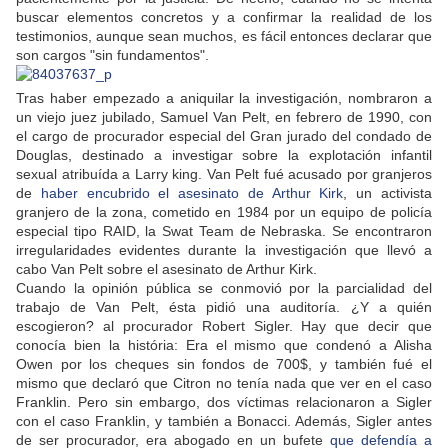
buscar elementos concretos y a confirmar la realidad de los
testimonios, aunque sean muchos, es fácil entonces declarar que
son cargos "sin fundamentos".
Tras haber empezado a aniquilar la investigación, nombraron a
un viejo juez jubilado, Samuel Van Pelt, en febrero de 1990, con
el cargo de procurador especial del Gran jurado del condado de
Douglas, destinado a investigar sobre la explotación infantil
sexual atribuída a Larry king. Van Pelt fué acusado por granjeros
de
haber encubrido el asesinato de Arthur Kirk
, un activista
granjero de la zona, cometido en 1984 por un equipo de policía
especial tipo RAID, la Swat Team de Nebraska. Se encontraron
irregularidades evidentes durante la investigación que llevó a
cabo Van Pelt sobre el asesinato de Arthur Kirk.
Cuando la opinión pública se conmovió por la parcialidad del
trabajo de Van Pelt, ésta pidió una auditoría. ¿Y a quién
escogieron? al procurador Robert Sigler. Hay que decir que
conocía bien la história: Era el mismo que condenó a Alisha
Owen por los cheques sin fondos de 700$, y también fué el
mismo que declaró que Citron no tenía nada que ver en el caso
Franklin. Pero sin embargo, dos víctimas relacionaron a Sigler
con el caso Franklin, y también a Bonacci. Además, Sigler antes
de ser procurador, era abogado en un bufete
que defendía a