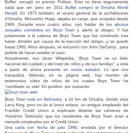
Buffet, recogió un premio Pulitzer. Esto no tiene seguramente
nada que ver, pero en 2011
Buffet compró el Omaha World
Herald
. En 1973 también, el vicario general de la archidiócesis
d'Omaha, Monseñor Hupp, dejaba su cargo, que ocupaba desde
1969. Durante esos cuatro años, oyó hablar de los
abusos
sexuales cometidos en Boys Town
y alertó al obispo. Y fué
justamente a la cabeza de Boys Town que fué nombrado tras
haber dimitido por causa de la inacción del obispo, y se quedó
hasta 1985. Años después, se encontró con John DeCamp , para
pedirle de hacer estallar el caso.
Actualmente, nos dicen Wikipédia, "
Boys Town es un líder
nacional del cuidado y del trato de niños y de sus familias
", y está
a partir de ahora
presente en varios estados
. Lo que nos
tranquiliza. Además, en su página web, hay montón de
testimonios vídeo de niños de los cuales Boys Town ha
"
cambiado su vida
".En positivo, por supuesto.
Boys Town
está en Nebraska
, a 10 km de Omaha, dónde vivía
Larry King, pero no és el único enlace: un antiguo empleado del
Franklin Credit Union a explicado delante las cámeras de
Yorkshire Televisión que los residentes de Boys Town eran a
menudo empleados por el Credit Union.
Una
carta con fecha de julio 1980
, envíada por el director