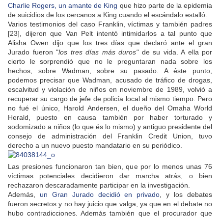
Charlie Rogers, un amante de King
que hizo parte de la epidemia
de suicidios de los cercanos a King cuando el escándalo estalló.
Varios testimonios del caso Franklin, víctimas y también padres
[23], dijeron que Van Pelt intentó intimidarlos a tal punto que
Alisha Owen dijo que los tres días que declaró ante el gran
Jurado fueron "
los tres días más duros"
de su vida. A ella por
cierto le sorprendió que no le preguntaran nada sobre los
hechos, sobre Wadman, sobre su pasado. A éste punto,
podemos precisar que Wadman, acusado de tráfico de drogas,
escalvitud y violación de niños en noviembre de 1989, volvió a
recuperar su cargo de jefe de policía local al mismo tiempo. Pero
no fué el único, Harold Andersen, el dueño del Omaha World
Herald, puesto en causa también por haber torturado y
sodomizado a niños (lo que és lo mismo) y antiguo presidente del
consejo de administración del Franklin Credit Union, tuvo
derecho a un nuevo puesto mandatario en su periódico.
Las presiones funcionaron tan bien, que por lo menos unas 76
víctimas potenciales decidieron dar marcha atrás, o bien
rechazaron descaradamente participar en la investigación.
Además,
un Gran Jurado decidió en privado
, y los debates
fueron secretos y no hay juicio que valga, ya que en el debate no
hubo contradicciones. Además también que el procurador que