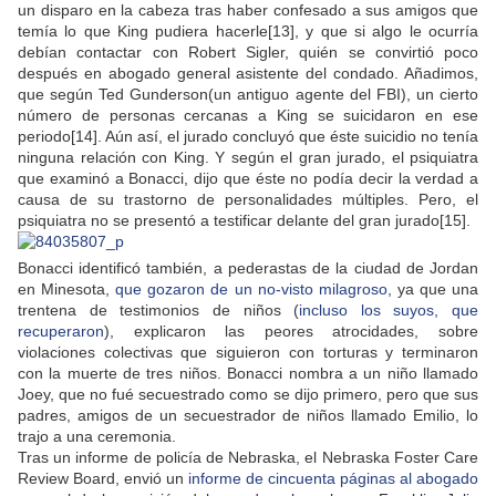
un disparo en la cabeza tras haber confesado a sus amigos que
temía lo que King pudiera hacerle[13], y que si algo le ocurría
debían contactar con Robert Sigler, quién se convirtió poco
después en abogado general asistente del condado. Añadimos,
que según Ted Gunderson(un antiguo agente del FBI), un cierto
número de personas cercanas a King se suicidaron en ese
periodo[14]. Aún así, el jurado concluyó que éste suicidio no tenía
ninguna relación con King. Y según el gran jurado, el psiquiatra
que examinó a Bonacci, dijo que éste no podía decir la verdad a
causa de su trastorno de personalidades múltiples. Pero, el
psiquiatra no se presentó a testificar delante del gran jurado[15].
Bonacci identificó también, a pederastas de la ciudad de Jordan
en Minesota,
que gozaron de un no-visto milagroso
, ya que una
trentena de testimonios de niños (
incluso los suyos, que
recuperaron
), explicaron las peores atrocidades, sobre
violaciones colectivas que siguieron con torturas y terminaron
con la muerte de tres niños. Bonacci nombra a un niño llamado
Joey, que no fué secuestrado como se dijo primero, pero que sus
padres, amigos de un secuestrador de niños llamado Emilio, lo
trajo a una ceremonia.
Tras un informe de policía de Nebraska, el Nebraska Foster Care
Review Board, envió un
informe de cincuenta páginas al abogado