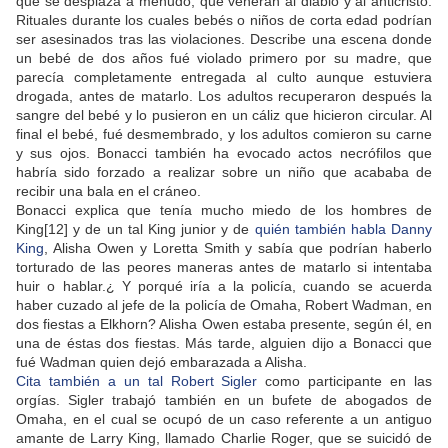
que se desplaza a menudo, que veneran al diablo y al anticristo.
Rituales durante los cuales bebés o niños de corta edad podrían
ser asesinados tras las violaciones. Describe una escena donde
un bebé de dos años fué violado primero por su madre, que
parecía completamente entregada al culto aunque estuviera
drogada, antes de matarlo. Los adultos recuperaron después la
sangre del bebé y lo pusieron en un cáliz que hicieron circular. Al
final el bebé, fué desmembrado, y los adultos comieron su carne
y sus ojos. Bonacci también ha evocado actos necrófilos que
habría sido forzado a realizar sobre un niño que acababa de
recibir una bala en el cráneo.
Bonacci explica que tenía mucho miedo de los hombres de
King[12] y de un tal King junior y de
quién también habla Danny
King
, Alisha Owen y Loretta Smith y sabía que podrían haberlo
torturado de las peores maneras antes de matarlo si intentaba
huir o hablar.¿ Y porqué iría a la policía, cuando se acuerda
haber cuzado al jefe de la policía de Omaha, Robert Wadman, en
dos fiestas a Elkhorn? Alisha Owen estaba presente, según él, en
una de éstas dos fiestas. Más tarde, alguien dijo a Bonacci que
fué Wadman quien dejó embarazada a Alisha.
Cita también a un tal Robert Sigler
como participante en las
orgías. Sigler trabajó también en un bufete de abogados de
Omaha, en el cual se ocupó de un caso referente a un antiguo
amante de Larry King, llamado Charlie Roger, que se suicidó de