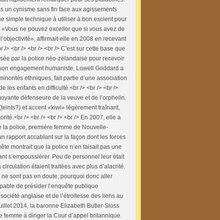
as un cynisme sans fin face aux agissements
ne simple technique à utiliser à bon escient pour
ée. «Vous ne pouvez exceller que si vous avez de
l’objectivité», affirmait-elle en 2008 en recevant
 /> <br /> <br /> <br /> C’est sur cette base que
lisée par la police néo-zélandaise pour recevoir
de son engagement humaniste, Lowell Goddard a
inorités ethniques, fait partie d’une association
e les enfants en difficulté.<br /> <br /> <br />
oyante défenseure de la veuve et de l’orphelin.
(teints?) et accent «kiwi» légèrement traînant,
rité.<br /> <br /> <br /> <br /> En 2007, elle a
e la police, première femme de Nouvelle-
un rapport accablant sur la façon dont les forces
ête montrait que la police n’en faisait pas une
issant s’empoussiérer. Peu de personnel leur était
rculation étaient traitées avec plus d’alacrité.
rd ne sont pas en doute, pourquoi donc aller
pable de présider l’enquête publique
ociété anglaise et de l’étroitesse des liens au
 juillet 2014, la baronne Elizabeth Butler-Sloss
e femme à diriger la Cour d’appel britannique.