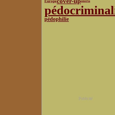
cover-up
Europe
omerta
pédocriminal
pédophilie
Publicité