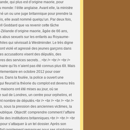
nde, qui plus est d’origine maorie, pour
 monde: l’élite anglaise. Avant elle, la ministre
rché un ou une juge britannique pour prendre la
fois, elle avait nommé quelqu’un. Par deux fois,
well Goddard que va revenir cette tâche
-Zélande d’origine maorie, âgée de 66 ans,
s abus sexuels sur les enfants au Royaume-
iles qui sévissait à Westminster. Le très digne
 ont violé et agressé des jeunes garçons dans
les accusations visent des députés, des
res des services secrets…<br /> <br /> <br />
naire qu’ils n’aient pas été connus plus tôt. Mais
arlementaire en octobre 2012 pour oser
. Dans la foulée, la police a ouvert une
i fleurait la théorie du complot est devenu très
 maisons ont été mises au jour, où se
 sud de Londres, un centre pour orphelins, et
t nombre de députés.<br /> <br /> <br /> <br />
ts, sous la pression des anciennes victimes, la
publique. Objectif: comprendre comment l’affaire
ôle des institutions britanniques.<br /> <br /> <br
pour s’attaquer à un tel dossier. Après son
 fait rapidement remarquer pour ses plaidoiries.