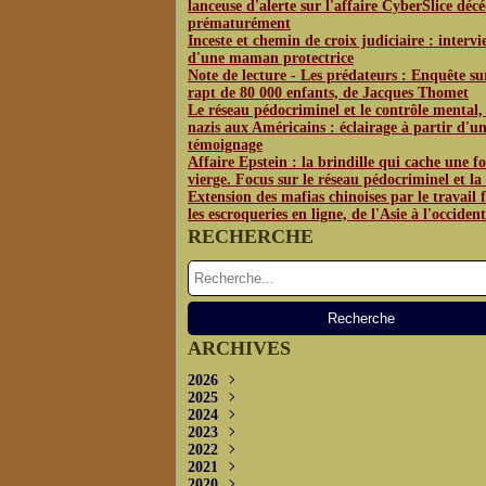
lanceuse d'alerte sur l'affaire CyberSlice déc
prématurément
Inceste et chemin de croix judiciaire : interv
d'une maman protectrice
Note de lecture - Les prédateurs : Enquête su
rapt de 80 000 enfants, de Jacques Thomet
Le réseau pédocriminel et le contrôle mental,
nazis aux Américains : éclairage à partir d'u
témoignage
Affaire Epstein : la brindille qui cache une fo
vierge. Focus sur le réseau pédocriminel et l
Extension des mafias chinoises par le travail f
les escroqueries en ligne, de l'Asie à l'occident
RECHERCHE
ARCHIVES
2026
2025
Juin
(3)
2024
Mai
Décembre
(4)
(1)
2023
Avril
Novembre
Décembre
(2)
(2)
(3)
2022
Octobre
Novembre
Décembre
(2)
(3)
(3)
2021
Septembre
Septembre
Novembre
Décembre
(5)
(5)
(2)
(4)
2020
Juillet
Août
Octobre
Novembre
Décembre
(2)
(1)
(2)
(1)
(3)