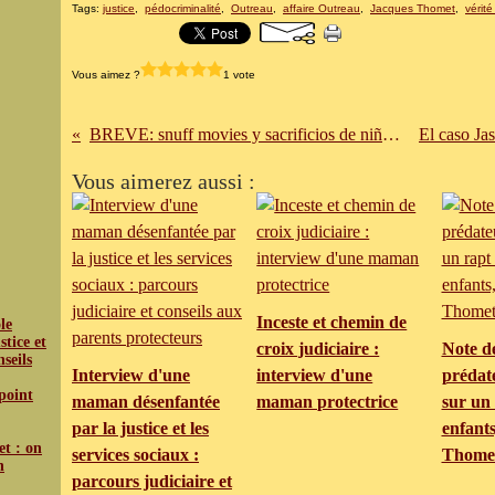
Tags:
justice
,
pédocriminalité
,
Outreau
,
affaire Outreau
,
Jacques Thomet
,
vérité
Vous aimez ?
1 vote
BREVE: snuff movies y sacrificios de niños en los Paises Bajos
Vous aimerez aussi :
Inceste et chemin de
le
tice et
croix judiciaire :
Note de
nseils
Interview d'une
interview d'une
prédat
 point
maman désenfantée
maman protectrice
sur un 
par la justice et les
enfants
et : on
services sociaux :
Thome
n
parcours judiciaire et