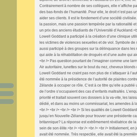
Contrairement à nombre de ses collègues, elle n’affiche p
des bas-fonds de l’humanité. Pour elle, le droit n’est pas u
aider ses clients. Il est le fondement d’une société civilis
la passion, mais une passion tempérée par la rationalité et 
un prix des anciens étudiants de l’Université d’Auckland.<br
Lowell Goddard a participé à la création d’une clinique uti
les victimes de violences sexuelles et de viol. Symbole 
aussi participé à des groupes sur la délinquance dans les m
qui aide à la réhabilitation de drogués et d’une autre qui aid
<br /> Pas question pourtant de l’imaginer comme une larm
Air autoritaire, lunettes sur le bout du nez, cheveux blonds 
Lowell Goddard ne craint pas non plus de s’attaquer à l’auto
été nommée à la présidence de l’autorité de plaintes contr
Zélande à occuper ce rôle. C’est à ce titre qu’elle a publié 
de l’ordre s’occupaient des cas d’enfants maltraités. L’enqu
priorité et traitait souvent ces dossiers à la va-vite, les la
dédié, et dans au moins un commissariat, les amendes à la ci
<br /> <br /> <br /> <br /> Si les qualités de Lowell Godda
jusqu’en Nouvelle-Zélande pour trouver une présidente ca
britannique? La réponse est extrêmement révélatrice de la s
sein de son élite.<br /> <br /> <br /> <br /> Initialement, en
avait été nommée. Très respectée, elle avait été la premièr