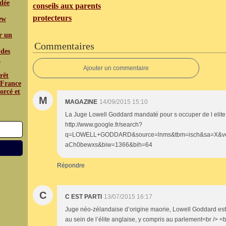
édée
conseils aux parents
protecteurs
iew
r un
Commentaires
 des
n
Ajouter un commentaire
rêt
a France
orcé et
M
MAGAZINE
14/09/2015 15:10
La Juge Lowell Goddard mandaté pour s occuper de l elite e
http://www.google.fr/search?
q=LOWELL+GODDARD&source=lnms&tbm=isch&sa=X&
aCh0bewxs&biw=1366&bih=64
Répondre
C
C EST PARTI
13/07/2015 16:17
Juge néo-zélandaise d’origine maorie, Lowell Goddard es
au sein de l’élite anglaise, y compris au parlement<br /> <br /