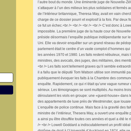
l’autre bout du monde. Une éminente juge de Nouvelle-Zéla
s’attaquer à l’un des milieux les plus solidaires et fermés au
de l’Intérieur britannique, Theresa May, avait en vain che
charge de ce dossier pourri et explosif à la fois. Par deux 
ce fut un échec.<br /> <br /> <br /> <br /> C’est donc à Lo
impossible. La première juge de la haute cour de Nouvelle
préside désormais l’enquête publique indépendante sur le
Uni. Elle va devoir enquêter sur un grand réseau de pédoph
parlement était le centre d’un vaste complot d’hommes qui
les années 1970 et 1980. Les faits restent nébuleux, mais 
ministres, des avocats, des juges, des militaires, des memb
<br /> Les faits sont tellement graves qu’il semble extraordi
il a fallu que le député Tom Watson utilise son immunité p
publiquement évoquer les faits à la Chambre des communes
enquête. Rapidement, ce qui n’était qu’une vague rumeur qu
sérieux. Les témoignages se sont multipliés. Au moins trois
déroulaient les viols en groupe: une «guest-house» dans le
des appartements de luxe près de Westminster, que louaien
L’enquête de police continue. Mais face à la gravité des fai
ministre de l’intérieur, Thesera May, a ouvert une enquête 
a ainsi pu être étouffée toutes ces années et quel a été le r
/> <br /> Lowell Goddard a indiscutablement un profil idéal 
diplôme de droit à l’Université d’Auckland en 1974, elle se