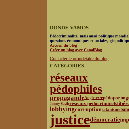
DONDE VAMOS
Pédocriminalité, mais aussi politique mondial
questions économiques et sociales, géopolitiq
Accueil du blog
Créer un blog avec CanalBlog
Contacter le propriétaire du blog
CATÉGORIES
réseaux
pédophiles
propagande
pédopornog
Angleterre
libér
réseaux pédocriminels
Jimmy Savile
lobbying
corruption
satanisme
ban
justice
démocratie
imp