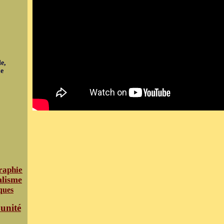
e,
ue
raphie
alisme
ques
unité