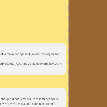
t la mafia pedophile illuminati très organisée
ved=0CAgQ_AUoAmoVChMIn93wquT2xwIVCn4
t chargée d’enquêter sur un réseau pédophile
> <br /> <br /> Il a fallu aller la chercher à