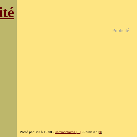
ité
Publicité
Posté par Ceri à 12:58 -
Commentaires [
…
]
- Permalien [
#
]