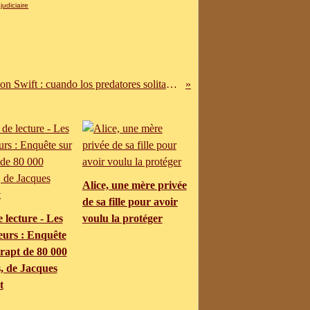
 judiciaire
El caso Jason Swift : cuando los predatores solitarios proporcionan a la red
Alice, une mère privée
de sa fille pour avoir
 lecture - Les
voulu la protéger
eurs : Enquête
rapt de 80 000
, de Jacques
t