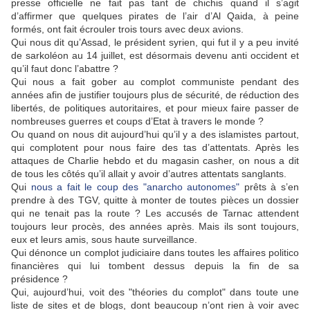
presse officielle ne fait pas tant de chichis quand il s’agit
d’affirmer que quelques pirates de l’air d’Al Qaida, à peine
formés, ont fait écrouler trois tours avec deux avions.
Qui nous dit qu’Assad, le président syrien, qui fut il y a peu invité
de sarkoléon au 14 juillet, est désormais devenu anti occident et
qu’il faut donc l’abattre ?
Qui nous a fait gober au complot communiste pendant des
années afin de justifier toujours plus de sécurité, de réduction des
libertés, de politiques autoritaires, et pour mieux faire passer de
nombreuses guerres et coups d’Etat à travers le monde ?
Ou quand on nous dit aujourd’hui qu’il y a des islamistes partout,
qui complotent pour nous faire des tas d’attentats. Après les
attaques de Charlie hebdo et du magasin casher, on nous a dit
de tous les côtés qu’il allait y avoir d’autres attentats sanglants.
Qui
nous a fait le coup des "anarcho autonomes"
prêts à s’en
prendre à des TGV, quitte à monter de toutes pièces un dossier
qui ne tenait pas la route ? Les accusés de Tarnac attendent
toujours leur procès, des années après. Mais ils sont toujours,
eux et leurs amis, sous haute surveillance.
Qui dénonce un complot judiciaire dans toutes les affaires politico
financières qui lui tombent dessus depuis la fin de sa
présidence ?
Qui, aujourd’hui, voit des "théories du complot" dans toute une
liste de sites et de blogs, dont beaucoup n’ont rien à voir avec