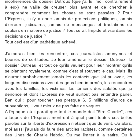
incohérences du dossier Dutroux (que j’ai lu, moi, contrairement
à eux) ne vaille de creuser plus avant et de chercher à
comprendre comment les choses se sont passées ? Pour
L’Express, il n’y a donc jamais de protections politiques, jamais
d’erreurs judiciaires, jamais de mensonges et tractations de
couloirs en matière de justice ? Tout serait limpide et vrai dans les
décisions de justice ?
Tout ceci est d’un pathétique achevé.
J’aimerais bien les rencontrer, ces journalistes anonymes et
bourrés de certitudes. Je leur amènerai le dossier Dutroux, le
dossier Outreau, et tout ce qu’ils veulent pour leur montrer qu’ils
se plantent royalement, comme c’est si souvent le cas. Mais, ils
n’auront probablement jamais les contacts que j’ai pu avoir, les
longues discussions avec des gens bien informés, les rencontres
avec les familles, les victimes, les témoins des saletés que je
dénonce et dont l’Express ne veut surtout pas entendre parler.
Ben oui : pour toucher ses presque 6, 5 millions d’euros de
subventions, il vaut mieux ne pas faire de vagues.
A l’époque où il parait que tout le monde doit "être Charlie", ces
attaques de L’Express montrent à quel point toutes ces belles
paroles sur la liberté d’expression n’étaient que du vent. Ou alors,
moi aussi j’aurais du faire des articles racistes, comme certaines
des Unes de Charlie Hebdo. Ou me limiter à la satire. Ou à