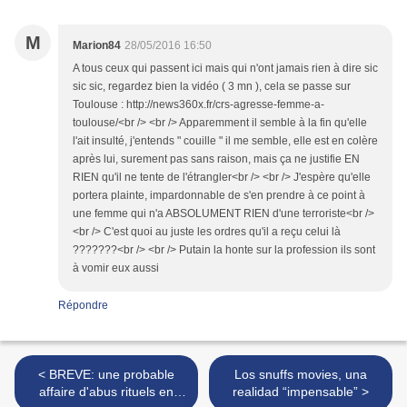
M
Marion84
28/05/2016 16:50
A tous ceux qui passent ici mais qui n'ont jamais rien à dire sic
sic sic, regardez bien la vidéo ( 3 mn ), cela se passe sur
Toulouse : http://news360x.fr/crs-agresse-femme-a-
toulouse/<br /> <br /> Apparemment il semble à la fin qu'elle
l'ait insulté, j'entends " couille " il me semble, elle est en colère
après lui, surement pas sans raison, mais ça ne justifie EN
RIEN qu'il ne tente de l'étrangler<br /> <br /> J'espère qu'elle
portera plainte, impardonnable de s'en prendre à ce point à
une femme qui n'a ABSOLUMENT RIEN d'une terroriste<br />
<br /> C'est quoi au juste les ordres qu'il a reçu celui là
???????<br /> <br /> Putain la honte sur la profession ils sont
à vomir eux aussi
Répondre
< BREVE: une probable
Los snuffs movies, una
affaire d'abus rituels en
realidad “impensable” >