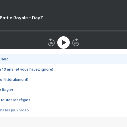
 Battle Royale - DayZ
 DayZ
 a 13 ans (et vous l'avez ignoré)
e (littéralement)
im Rayan
 toutes les règles
s les jeux vidéo
us choquant de Rockstar ? - Le scandale BULLY