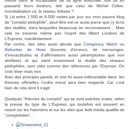
mettre dans le vocabulaire de sa ligne éditoriale, soit dit en
passant) leurs lecteurs, tels que celui de Michel Collon,
mondialisation.ca, le réseau Voltaire ?
Si j’ai entre 1.500 et 8.000 visites par jour sur mon pauvre blog
de "complot pédophile", peut-être est-ce aussi parce que j’y écris
des réalités, dans lesquelles beaucoup se reconnaissent… Mais
cela ne traverse même pas l’esprit des Albert Londres de
L’Express, manifestement.
Par contre, des sites aussi abrutis que
Conspiracy Watch
ou
Debunker de Hoax
(bourrés d’erreurs, de mensonges,
d’inexactitudes et d’affirmations aussi péremptoires que non
vérifiées) et qui nient notamment la réalité des réseaux
pédophiles, sont cités comme des références par l’Express. On
croit rêver mais non.
Avec des principes pareils, et une foi aussi inébranlable dans les
théories officielles, l’ordre moral sera bien respecté. Car c’est
bien de cela dont il s’agit.
Quelques "théories du complot" qui se sont avérées vraies, selon
la presse du type de L'Express, qui toutefois est souvent en
retard sur les historiens et sur les sites que ledit média qualifie de
"complotistes"...