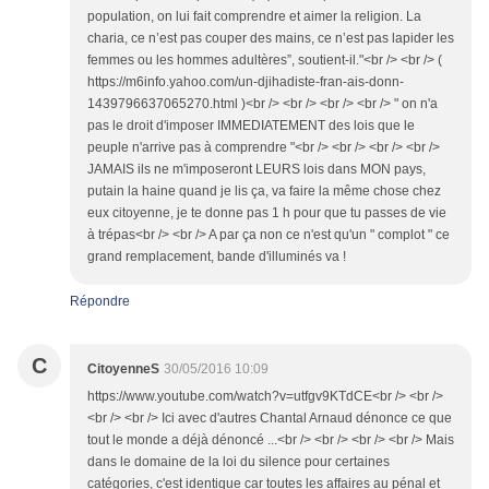
population, on lui fait comprendre et aimer la religion. La
charia, ce n’est pas couper des mains, ce n’est pas lapider les
femmes ou les hommes adultères”, soutient-il."<br /> <br /> (
https://m6info.yahoo.com/un-djihadiste-fran-ais-donn-
1439796637065270.html )<br /> <br /> <br /> <br /> " on n'a
pas le droit d'imposer IMMEDIATEMENT des lois que le
peuple n'arrive pas à comprendre "<br /> <br /> <br /> <br />
JAMAIS ils ne m'imposeront LEURS lois dans MON pays,
putain la haine quand je lis ça, va faire la même chose chez
eux citoyenne, je te donne pas 1 h pour que tu passes de vie
à trépas<br /> <br /> A par ça non ce n'est qu'un " complot " ce
grand remplacement, bande d'illuminés va !
Répondre
C
CitoyenneS
30/05/2016 10:09
https://www.youtube.com/watch?v=utfgv9KTdCE<br /> <br />
<br /> <br /> Ici avec d'autres Chantal Arnaud dénonce ce que
tout le monde a déjà dénoncé ...<br /> <br /> <br /> <br /> Mais
dans le domaine de la loi du silence pour certaines
catégories, c'est identique car toutes les affaires au pénal et