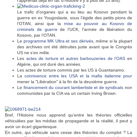
l'apprenait déjà en fac d'histoire il y a plus de 10 ans).
Le trafic d’organes qui a eu lieu au Kosovo pendant la
guerre en ex Yougoslavie, sous l’égide des petits pions de
l’OTAN, ainsi que la
mise au pouvoir au Kosovo de
criminels de guerre
de l’UCK, l'armée de libération du
Kosovo, par l’OTAN.
Le
programme MK Ultra et ses dérivés
, même si la plupart
des archives ont été détruites juste avant que le Congrès
US ne s’en mêle.
Les
actes de torture et autres barbouzeries de l’OAS
en
Algérie, qui ont duré des années.
Les actes de torture commis par les US à Guantanamo.
La
connivence entre les USA et la mafia italienne pour
mener la "Libération" à la fin de la deuxième guerre.
Le
financement du courant lambertiste et de syndicats
non
communistes par la CIA via un certain Irving Brown.
Bref, l’Histoire nous apprend qu’entre les théories officielles
véhiculées par les médias de propagande et la réalité, il peut y
avoir un écart gigantesque.
En outre, qui véhicule sans cesse des théories du complot ? La