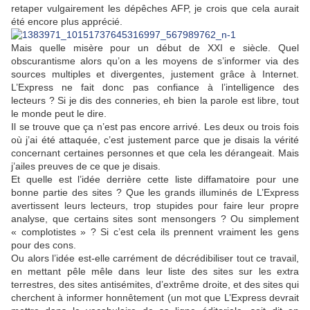
retaper vulgairement les dépêches AFP, je crois que cela aurait
été encore plus apprécié.
Mais quelle misère pour un début de XXI e siècle. Quel
obscurantisme alors qu’on a les moyens de s’informer via des
sources multiples et divergentes, justement grâce à Internet.
L’Express ne fait donc pas confiance à l’intelligence des
lecteurs ? Si je dis des conneries, eh bien la parole est libre, tout
le monde peut le dire.
Il se trouve que ça n’est pas encore arrivé. Les deux ou trois fois
où j’ai été attaquée, c’est justement parce que je disais la vérité
concernant certaines personnes et que cela les dérangeait. Mais
j’ailes preuves de ce que je disais.
Et quelle est l’idée derrière cette liste diffamatoire pour une
bonne partie des sites ? Que les grands illuminés de L’Express
avertissent leurs lecteurs, trop stupides pour faire leur propre
analyse, que certains sites sont mensongers ? Ou simplement
« complotistes » ? Si c’est cela ils prennent vraiment les gens
pour des cons.
Ou alors l’idée est-elle carrément de décrédibiliser tout ce travail,
en mettant pêle mêle dans leur liste des sites sur les extra
terrestres, des sites antisémites, d’extrême droite, et des sites qui
cherchent à informer honnêtement (un mot que L’Express devrait