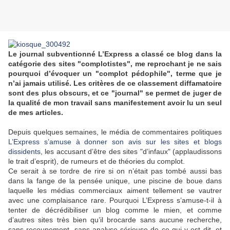
Le journal subventionné L’Express a classé ce blog dans la
catégorie des sites "complotistes", me reprochant je ne sais
pourquoi d’évoquer un "complot pédophile", terme que je
n’ai jamais utilisé. Les critères de ce classement diffamatoire
sont des plus obscurs, et ce "journal" se permet de juger de
la qualité de mon travail sans manifestement avoir lu un seul
de mes articles.
Depuis quelques semaines, le média de commentaires politiques
L’Express s’amuse à donner son avis sur les sites et blogs
dissidents
, les accusant d’être des sites "d’infaux" (applaudissons
le trait d’esprit), de rumeurs et de théories du complot.
Ce serait à se tordre de rire si on n’était pas tombé aussi bas
dans la fange de la pensée unique, une piscine de boue dans
laquelle les médias commerciaux aiment tellement se vautrer
avec une complaisance rare. Pourquoi L’Express s’amuse-t-il à
tenter de décrédibiliser un blog comme le mien, et comme
d’autres sites très bien qu’il brocarde sans aucune recherche,
sans recoupement, sans analyse sérieuse de ce qui y est dit, et