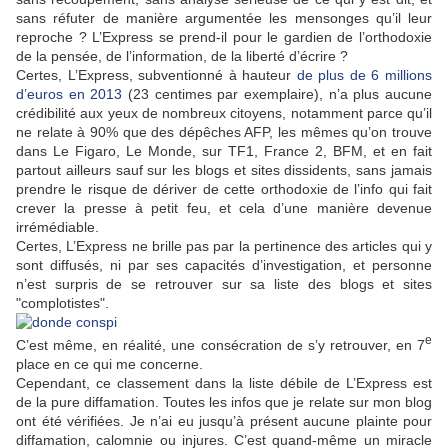
sans réfuter de manière argumentée les mensonges qu’il leur
reproche ? L’Express se prend-il pour le gardien de l’orthodoxie
de la pensée, de l’information, de la liberté d’écrire ?
Certes, L’Express, subventionné à hauteur
de plus de 6 millions
d’euros en 2013
(23 centimes par exemplaire), n’a plus aucune
crédibilité aux yeux de nombreux citoyens, notamment parce qu’il
ne relate à 90% que des dépêches AFP, les mêmes qu’on trouve
dans Le Figaro, Le Monde, sur TF1, France 2, BFM, et en fait
partout ailleurs sauf sur les blogs et sites dissidents, sans jamais
prendre le risque de dériver de cette orthodoxie de l’info qui fait
crever la presse à petit feu, et cela d’une manière devenue
irrémédiable.
Certes, L’Express ne brille pas par la pertinence des articles qui y
sont diffusés, ni par ses capacités d’investigation, et personne
n’est surpris de se retrouver sur sa liste des blogs et sites
"complotistes".
e
C’est même, en réalité, une consécration de s’y retrouver, en 7
place en ce qui me concerne.
Cependant, ce classement dans la liste débile de L’Express est
de la pure diffamation. Toutes les infos que je relate sur mon blog
ont été vérifiées. Je n’ai eu jusqu’à présent aucune plainte pour
diffamation, calomnie ou injures. C’est quand-même un miracle