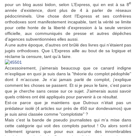
e
pour un blog aussi bidon, selon L’Express, qui en est à sa 8
année d’existence, dont plus de 4 à parler de réseaux
pédocriminels. Une chose dont l’Express et ses confrères
orthodoxes sont manifestement incapable, tant la vérité se limite
pour cette honte de la liberté d’expression à la seule version
officielle, aux communiqués de presse et autres dépêches
d’agences subventionnées elles aussi.
A une autre époque, d’autres ont brûlé des livres qui n’étaient pas
jugés orthodoxes. Que L’Express aille au bout de sa logique et
réclame la censure, tant qu’à faire.
Accessoirement, j’aimerais beaucoup que ce canard indigne
m’explique en quoi je suis dans la "théorie du complot pédophile"
dont il m’accuse. Je n’ai jamais parlé de complot, j’explique
comment les choses se passent. Et si je peux le faire, c’est parce
que je cherche sans cesse sur ce sujet. J'aimerais aussi savoir
quels critères ont été appliqués pour parvenir à ce résultat.
Est-ce parce que je maintiens que Dutroux n’était pas un
prédateur isolé (4 articles sur près de 450 sur dondevamos) que
je suis ainsi classée comme "complotiste" ?
Mais c’est la bande de pseudo journalistes qui m‘a mise dans
cette catégorie qui voit des complots partout ! Ou alors sont-il
tellement ignares que pour eux aucune des innombrables