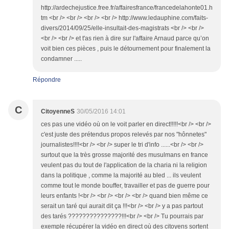
http://ardechejustice.free.fr/affairesfrance/francedelahonte01.h
tm <br /> <br /> <br /> <br /> http://www.ledauphine.com/faits-
divers/2014/09/25/elle-insultait-des-magistrats <br /> <br />
<br /> <br /> et t'as rien à dire sur l'affaire Arnaud parce qu’on
voit bien ces pièces , puis le détournement pour finalement la
condamner .....
Répondre
C
CitoyenneS
30/05/2016 14:01
ces pas une vidéo où on le voit parler en direct!!!!!<br /> <br />
c'est juste des prétendus propos relevés par nos "hônnetes"
journalistes!!!!<br /> <br /> super le tri d'info ......<br /> <br />
surtout que la très grosse majorité des musulmans en france
veulent pas du tout de l'application de la charia ni la religion
dans la politique , comme la majorité au bled ... ils veulent
comme tout le monde bouffer, travailler et pas de guerre pour
leurs enfants !<br /> <br /> <br /> <br /> quand bien même ce
serait un taré qui aurait dit ça !!!<br /> <br /> y a pas partout
des tarés ???????????????!!!<br /> <br /> Tu pourrais par
exemple récupérer la vidéo en direct où des citoyens sortent