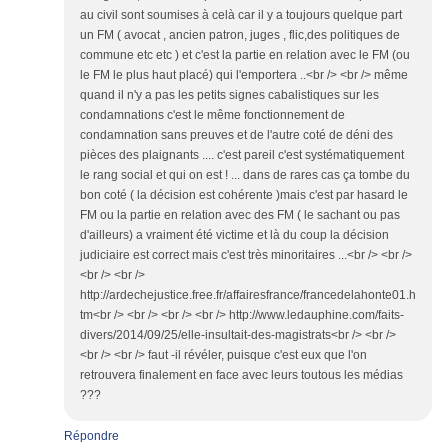
au civil sont soumises à celà car il y a toujours quelque part
un FM ( avocat , ancien patron, juges , flic,des politiques de
commune etc etc ) et c'est la partie en relation avec le FM (ou
le FM le plus haut placé) qui l'emportera ..<br /> <br /> même
quand il n'y a pas les petits signes cabalistiques sur les
condamnations c'est le même fonctionnement de
condamnation sans preuves et de l'autre coté de déni des
pièces des plaignants .... c'est pareil c'est systématiquement
le rang social et qui on est ! ... dans de rares cas ça tombe du
bon coté ( la décision est cohérente )mais c'est par hasard le
FM ou la partie en relation avec des FM ( le sachant ou pas
d'ailleurs) a vraiment été victime et là du coup la décision
judiciaire est correct mais c'est très minoritaires ...<br /> <br />
<br /> <br />
http://ardechejustice.free.fr/affairesfrance/francedelahonte01.h
tm<br /> <br /> <br /> <br /> http://www.ledauphine.com/faits-
divers/2014/09/25/elle-insultait-des-magistrats<br /> <br />
<br /> <br /> faut -il révéler, puisque c'est eux que l'on
retrouvera finalement en face avec leurs toutous les médias
???
Répondre