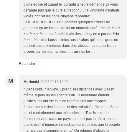
d'une église et quand le journaliste leurs demande ça vous
dérange pas que le curé ait reconnu une vingtaine d'enfants
violés ????et les bons citoyens répondre"
OHHHHHHHHHHHH il a commis quelques erreurs de
jeunesse ça ne fait pas de lui un mauvais curé .."<br /> <br />
<br /> <br /> alors désolée mais des tarés y en a partout !<br
/> <br /> et des fausses infos aussi ! alors qu'en les gens ne
parlent pas eux mêmes dans des vidéos : les rapports des
propos par les journalistes ....... arrêtes toi .....
Répondre
M
Marion84
30/05/2016 13:03
" Dans cette interview, il prend ses distances avec Daesh
même si pour lui les attentats du 13 novembre étaient
justifiés. “Ils ont été faits en représailles aux frappes
françaises sur des femmes et des enfants”, affirme-t-il. Selon
lui, et contrairement aux méthodes de l'Etat islamique,
“lorsqu’on vient dans un pays qui n’est pas le nôtre, on n’a
pas le droit d’imposer immédiatement des lois que le peuple
n’arrive pas à comprendre. (…) On éduque d’abord la