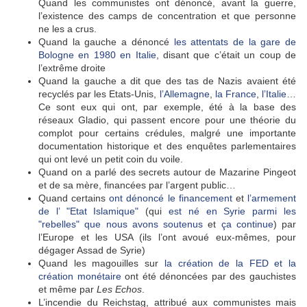
Quand les communistes ont dénoncé, avant la guerre,
l’existence des camps de concentration et que personne
ne les a crus.
Quand la gauche a dénoncé
les attentats de la gare de
Bologne en 1980 en Italie
, disant que c’était un coup de
l’extrême droite
Quand la gauche a dit que des tas de Nazis avaient été
recyclés par les Etats-Unis,
l’Allemagne
,
la France
,
l’Italie
…
Ce sont eux qui ont, par exemple, été à la base des
réseaux Gladio, qui passent encore pour une théorie du
complot pour certains crédules, malgré une importante
documentation historique et des enquêtes parlementaires
qui ont levé un petit coin du voile.
Quand on a parlé des secrets autour de Mazarine Pingeot
et de sa mère, financées par l’argent public…
Quand certains
ont dénoncé le financement
et
l’armement
de l’ "Etat Islamique"
(qui
est né en Syrie parmi les
"rebelles" que nous avons soutenus
et
ça continue
) par
l’Europe et les USA (ils l’ont avoué eux-mêmes, pour
dégager Assad de Syrie)
Quand les magouilles sur
la création de la FED et la
création monétaire
ont été dénoncées par des gauchistes
et même par
Les Echos
.
L’incendie du Reichstag, attribué aux communistes mais