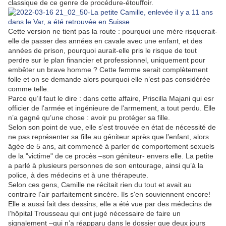
classique de ce genre de procédure-étouffoir.
Cette version ne tient pas la route : pourquoi une mère risquerait-
elle de passer des années en cavale avec une enfant, et des
années de prison, pourquoi aurait-elle pris le risque de tout
perdre sur le plan financier et professionnel, uniquement pour
embêter un brave homme ? Cette femme serait complètement
folle et on se demande alors pourquoi elle n’est pas considérée
comme telle.
Parce qu’il faut le dire : dans cette affaire, Priscilla Majani qui esr
officier de l'armée et ingénieure de l'armement, a tout perdu. Elle
n’a gagné qu’une chose : avoir pu protéger sa fille.
Selon son point de vue, elle s’est trouvée en état de nécessité de
ne pas représenter sa fille au géniteur après que l’enfant, alors
âgée de 5 ans, ait commencé à parler de comportement sexuels
de la "victime" de ce procès –son géniteur- envers elle. La petite
a parlé à plusieurs personnes de son entourage, ainsi qu’à la
police, à des médecins et à une thérapeute.
Selon ces gens, Camille ne récitait rien du tout et avait au
contraire l'air parfaitement sincère. Ils s'en souviennent encore!
Elle a aussi fait des dessins, elle a été vue par des médecins de
l’hôpital Trousseau qui ont jugé nécessaire de faire un
signalement –qui n’a réapparu dans le dossier que deux jours