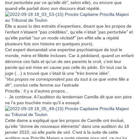
tout perturbée par ce qu’elle dit"
, selon elle), ou encore que
quand elle parlait donc son discours était répété.
Elle a aussi lu des extraits d’expertises, disant que les propos de
l’enfant n’étaient "pas crédibles", qu’elle n’était "
pas perturbée"
et
qu’elle parlait "
sur un mode récitatif"
(en effet elle a répété
plusieurs fois son histoire en quelques jours).
Cet expert demandait une expertise psychiatrique de tout le
monde, mère et fillette incluses. Car à pédoland, quand un enfant
dénonce ces faits et qu’un de ses parents le croit, c’est leur
parole qui est mise en cause pas celle du pédo. En tout cas la
juge (…) a trouvé que c’était là une "très bonne idée".
"
Vos propos ne correspondent pas du tout à ce que votre fille a
dit"
, conclut cette femme sur l’estrade
Priscilla : Il y a d’autres propos…
- Je continue. A l’audition du lendemain Camille dit que son père
ne l’a pas touchée mais qu’il a essayé.
Cette dame a expliqué que les propos de Camille ont évolué,
qu’elle "donne de nouveaux éléments" dans une audition du 18
janvier 2010, où elle parle de viol. C’est à la suite de cette
audition que Priscilla Majani a porté plainte pour viol, ce qui lui