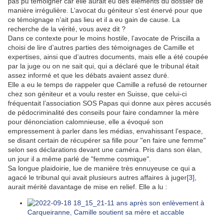
pas pu témoigner car elle aurait eu des éléments du dossier de
manière irrégulière. L’avocat du géniteur s’est énervé pour que
ce témoignage n’ait pas lieu et il a eu gain de cause. La
recherche de la vérité, vous avez dit ?
Dans ce contexte pour le moins hostile, l’avocate de Priscilla a
choisi de lire d’autres parties des témoignages de Camille et
expertises, ainsi que d’autres documents, mais elle a été coupée
par la juge ou on ne sait qui, qui a déclaré que le tribunal était
assez informé et que les débats avaient assez duré.
Elle a eu le temps de rappeler que Camille a refusé de retourner
chez son géniteur et a voulu rester en Suisse, que celui-ci
fréquentait l’association SOS Papas qui donne aux pères accusés
de pédocriminalité des conseils pour faire condamner la mère
pour dénonciation calomnieuse, elle a évoqué son
empressement à parler dans les médias, envahissant l’espace,
se disant certain de récupérer sa fille pour "en faire une femme"
selon ses déclarations devant une caméra. Pris dans son élan,
un jour il a même parlé de "femme cosmique".
Sa longue plaidoirie, lue de manière très ennuyeuse ce qui a
agacé le tribunal qui avait plusieurs autres affaires à juger
[3]
,
aurait mérité davantage de mise en relief. Elle a lu :