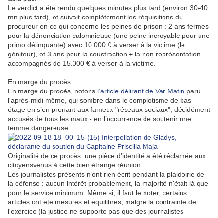
Le verdict a été rendu quelques minutes plus tard (environ 30-40
mn plus tard), et suivait complètement les réquisitions du
procureur en ce qui concerne les peines de prison : 2 ans fermes
pour la dénonciation calomnieuse (une peine incroyable pour une
primo délinquante) avec 10.000 € à verser à la victime (le
géniteur), et 3 ans pour la soustraction + la non représentation
accompagnés de 15.000 € à verser à la victime.
En marge du procès
En marge du procès, notons
l’article délirant de Var Matin
paru
l'après-midi même, qui sombre dans le complotisme de bas
étage en s’en prenant aux fameux "réseaux sociaux", décidément
accusés de tous les maux - en l’occurrence de soutenir une
femme dangereuse.
Originalité de ce procès: une pièce d'identité a été réclamée aux
citoyensvenus à cette bien étrange réunion.
Les journalistes présents n’ont rien écrit pendant la plaidoirie de
la défense : aucun intérêt probablement, la majorité n'était là que
pour le service minimum. Même si, il faut le noter, certains
articles ont été mesurés et équilibrés, malgré la contrainte de
l'exercice (la justice ne supporte pas que des journalistes