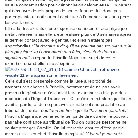
vaut la condamnation pour dénonciation calomnieuse. Un parent
qui découvre de tels propos de son enfant ne doit donc pas
porter plainte et doit surtout continuer à l’amener chez son père
les week-ends.
Elle a lu des extraits d’une expertise où aucune trace physique
n’était relevée, mais elle a été réalisée plus de 3 semaines après
le dernier contact avec le géniteur et elles n’étaient pas
approfondies : "
le docteur a dit qu’il ne pouvait rien trouver sur le
plan physique vu l’ancienneté des faits, c’est écrit dans le
signalement"
a répondu Priscilla Majani au sujet de cette
expertise quand elle a pu s’exprimer.
Celle qui s'est présentée comme la juge a reproché de
nombreuses choses à Priscilla, notamment de ne pas avoir
prévenu le géniteur qu’elle allait faire examiner sa fille par des
médecins de l’hôpital Trousseau. Ce qu’elle a fait alors qu’elle en
avait la garde, et de ne pas avoir signalé cela au préalable au
tribunal de Toulon des "
démarches"
qu’elle "
faisait en parallèle"
.
Priscilla Majani a à peine eu le temps de dire qu’elle ne pouvait
pas faire confiance au tribunal de Toulon puisque personne ne
voulait protéger Camille. On lui reproche ensuite d’être partie
avec sa fille : en effet, Priscilla a expliqué "
Quand je me suis