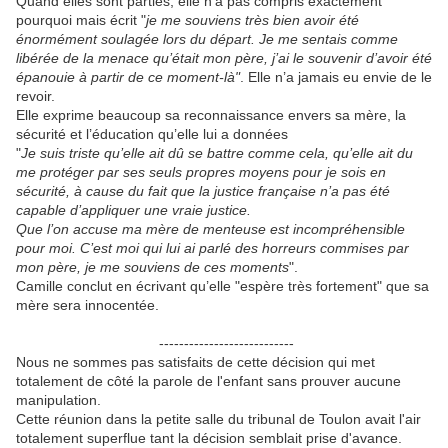
Quand elles sont parties, elle n’a pas compris exactement
pourquoi mais écrit "
je me souviens très bien avoir été
énormément soulagée lors du départ. Je me sentais comme
libérée de la menace qu’était mon père, j’ai le souvenir d’avoir été
épanouie à partir de ce moment-là"
. Elle n’a jamais eu envie de le
revoir.
Elle exprime beaucoup sa reconnaissance envers sa mère, la
sécurité et l’éducation qu’elle lui a données
"
Je suis triste qu’elle ait dû se battre comme cela, qu’elle ait du
me protéger par ses seuls propres moyens pour je sois en
sécurité, à cause du fait que la justice française n’a pas été
capable d’appliquer une vraie justice.
Que l’on accuse ma mère de menteuse est incompréhensible
pour moi. C’est moi qui lui ai parlé des horreurs commises par
mon père, je me souviens de ces moments
".
Camille conclut en écrivant qu’elle "espère très fortement" que sa
mère sera innocentée.
---------------------------
Nous ne sommes pas satisfaits de cette décision qui met
totalement de côté la parole de l'enfant sans prouver aucune
manipulation.
Cette réunion dans la petite salle du tribunal de Toulon avait l'air
totalement superflue tant la décision semblait prise d'avance.