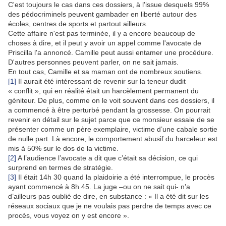
C'est toujours le cas dans ces dossiers, à l'issue desquels 99%
des pédocriminels peuvent gambader en liberté autour des
écoles, centres de sports et partout ailleurs.
Cette affaire n'est pas terminée, il y a encore beaucoup de
choses à dire, et il peut y avoir un appel comme l'avocate de
Priscilla l'a annoncé. Camille peut aussi entamer une procédure.
D'autres personnes peuvent parler, on ne sait jamais.
En tout cas, Camille et sa maman ont de nombreux soutiens.
[1]
Il aurait été intéressant de revenir sur la teneur dudit
« conflit », qui en réalité était un harcèlement permanent du
géniteur. De plus, comme on le voit souvent dans ces dossiers, il
a commencé à être perturbé pendant la grossesse. On pourrait
revenir en détail sur le sujet parce que ce monsieur essaie de se
présenter comme un père exemplaire, victime d’une cabale sortie
de nulle part. Là encore, le comportement abusif du harceleur est
mis à 50% sur le dos de la victime.
[2]
A l’audience l’avocate a dit que c’était sa décision, ce qui
surprend en termes de stratégie.
[3]
Il était 14h 30 quand la plaidoirie a été interrompue, le procès
ayant commencé à 8h 45. La juge –ou on ne sait qui- n’a
d’ailleurs pas oublié de dire, en substance : « Il a été dit sur les
réseaux sociaux que je ne voulais pas perdre de temps avec ce
procès, vous voyez on y est encore ».