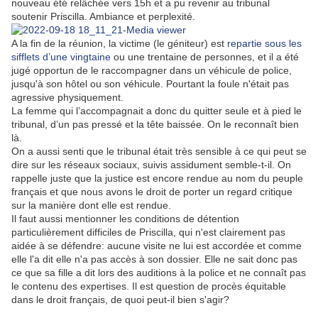
nouveau été relâchée vers 15h et a pu revenir au tribunal
soutenir Priscilla. Ambiance et perplexité.
A la fin de la réunion, la victime (le géniteur) est
repartie sous les
sifflets d’une vingtaine
ou une trentaine de personnes, et il a été
jugé opportun de le raccompagner dans un véhicule de police,
jusqu'à son hôtel ou son véhicule. Pourtant la foule n'était pas
agressive physiquement.
La femme qui l’accompagnait a donc du quitter seule et à pied le
tribunal, d’un pas pressé et la tête baissée. On le reconnaît bien
là.
On a aussi senti que le tribunal était très sensible à ce qui peut se
dire sur les réseaux sociaux, suivis assidument semble-t-il. On
rappelle juste que la justice est encore rendue au nom du peuple
français et que nous avons le droit de porter un regard critique
sur la manière dont elle est rendue.
Il faut aussi mentionner les conditions de détention
particulièrement difficiles de Priscilla, qui n'est clairement pas
aidée à se défendre: aucune visite ne lui est accordée et comme
elle l'a dit elle n'a pas accès à son dossier. Elle ne sait donc pas
ce que sa fille a dit lors des auditions à la police et ne connaît pas
le contenu des expertises. Il est question de procès équitable
dans le droit français, de quoi peut-il bien s'agir?