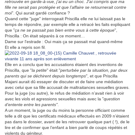
retrouvée en garde-à-vue, j’ai eu un choc. J’ai compris que ma
fille ne serait pas protégée et que l’affaire se retournerait contre
moi
". Qui aurait gardé confiance ?
Quand cette "juge" interrogeait Priscilla elle ne lui laissait pas le
temps de répondre, par exemple elle a retracé les faits expliquant
que "
ça ne se passait pas bien entre vous à cette époque
",
Priscilla : On était séparés à ce moment…
Dame sur l'estrade : Oui mais ça se passait mal quand-même
Et elle a repris son fil.
Elle en a conclu que les accusations étaient des inventions de
Priscilla, que "
la petite
" était "
perturbée par la situation, par deux
parents qui se déchirent depuis longtemps
", et que Priscilla
Majani aurait dû essayer de discuter et de faire une médiation
avec celui que sa fille accusait de maltraitances sexuelles graves.
Pour la juge (ou autre), le refus de médiation n’avait rien à voir
avec les viols et agressions sexuelles mais avec la "
question
d’entente entre les parents"
.
A un moment, la juge ou du moins la personne officiant comme
telle a dit que les certificats médicaux effectués en 2009 n’étaient
pas dans le dossier, avant de les retrouver quelque part ( !), de le
lire et de confirmer que l’enfant a bien parlé de coups répétés et
violents du géniteur.