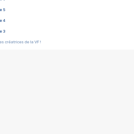
e 5
e 4
e 3
s créatrices de la VF !
e 2
e 1
e Mektoub My Love arrive enfin ! Rencontre avec Shaïn Boumedine et Sal
i : après Toni en famille
elle réalise le bouleversant Dites lui que je l'aime
ais ! Rencontre autour de Vie privée de Rebecca Zlotowski
 de Marguerite, Grave... Rencontre avec Ella Rumpf
 Les Rêveurs, un film intime sur la santé mentale