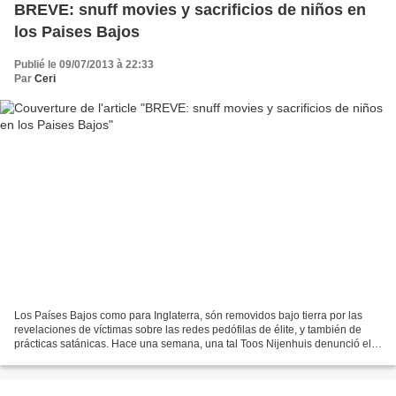
BREVE: snuff movies y sacrificios de niños en
los Paises Bajos
Publié le 09/07/2013 à 22:33
Par
Ceri
Los Países Bajos como para Inglaterra, són removidos bajo tierra por las
revelaciones de víctimas sobre las redes pedófilas de élite, y también de
prácticas satánicas. Hace una semana, una tal Toos Nijenhuis denunció el
clan real y a sus esbirros diciendo...