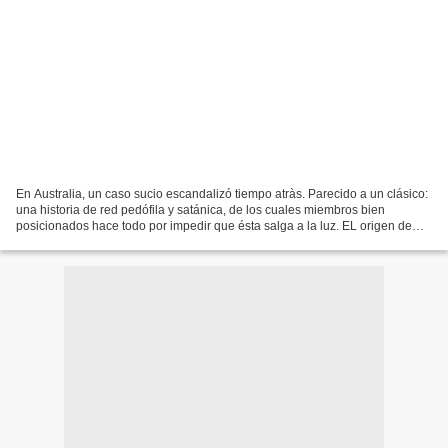
En Australia, un caso sucio escandalizó tiempo atràs. Parecido a un clásico:
una historia de red pedófila y satánica, de los cuales miembros bien
posicionados hace todo por impedir que ésta salga a la luz. EL origen de
éstas acusaciones, un médico, la...