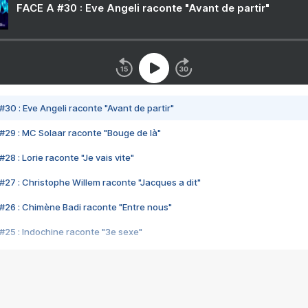
FACE A #30 : Eve Angeli raconte "Avant de partir"
#30 : Eve Angeli raconte "Avant de partir"
#29 : MC Solaar raconte "Bouge de là"
28 : Lorie raconte "Je vais vite"
#27 : Christophe Willem raconte "Jacques a dit"
#26 : Chimène Badi raconte "Entre nous"
#25 : Indochine raconte "3e sexe"
#24 : Zaho raconte "C'est chelou"
#23 : Patrick Bruel raconte "Au café des délices"
#22 : Kyo raconte "Le chemin"