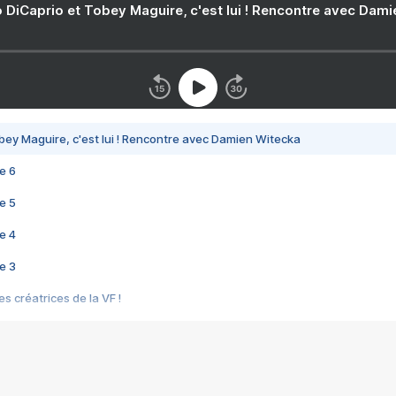
 DiCaprio et Tobey Maguire, c'est lui ! Rencontre avec Dam
bey Maguire, c'est lui ! Rencontre avec Damien Witecka
e 6
e 5
e 4
e 3
s créatrices de la VF !
e 2
e 1
e Mektoub My Love arrive enfin ! Rencontre avec Shaïn Boumedine et Sal