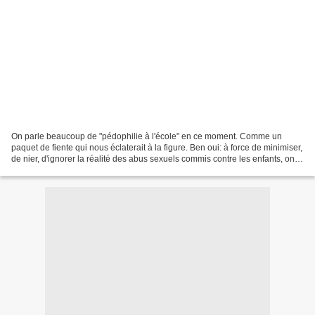
On parle beaucoup de "pédophilie à l'école" en ce moment. Comme un
paquet de fiente qui nous éclaterait à la figure. Ben oui: à force de minimiser,
de nier, d'ignorer la réalité des abus sexuels commis contre les enfants, on
n'est pas à l'abri d'un scandale....