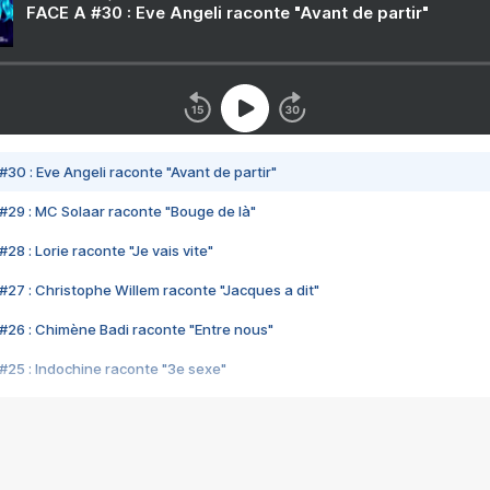
FACE A #30 : Eve Angeli raconte "Avant de partir"
#30 : Eve Angeli raconte "Avant de partir"
#29 : MC Solaar raconte "Bouge de là"
28 : Lorie raconte "Je vais vite"
#27 : Christophe Willem raconte "Jacques a dit"
#26 : Chimène Badi raconte "Entre nous"
#25 : Indochine raconte "3e sexe"
#24 : Zaho raconte "C'est chelou"
#23 : Patrick Bruel raconte "Au café des délices"
#22 : Kyo raconte "Le chemin"