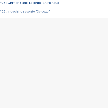
#26 : Chimène Badi raconte "Entre nous"
#25 : Indochine raconte "3e sexe"
#24 : Zaho raconte "C'est chelou"
#23 : Patrick Bruel raconte "Au café des délices"
#22 : Kyo raconte "Le chemin"
#21 : Nolwenn Leroy raconte "Cassé"
#20 : Patrick Hernandez raconte "Born to be alive"
#19 : Lorie raconte "Près de moi"
#18 : Michael Jones raconte "A nos actes manqués" (avec Jean-Jacque
#17 : Khaled raconte "Aïcha"
#16 : Corneille raconte "Parce qu'on vient de loin"
#15 : Indochine raconte "L'aventurier"
14 : Lorie raconte "Sur un air latino"