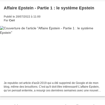
Affaire Epstein - Partie 1 : le système Epstein
Publié le 28/07/2022 à 11:00
Par
Ceri
Je republie cet article d'août 2019 qui a été supprimé de Google et de mon
blog, même des brouillons. C'est qu'il doit être intéressant! L’affaire Epstein,
qu’on pensait enterrée, a resurgi ces dernières semaines avec une nouvelle
mise en cause parce...