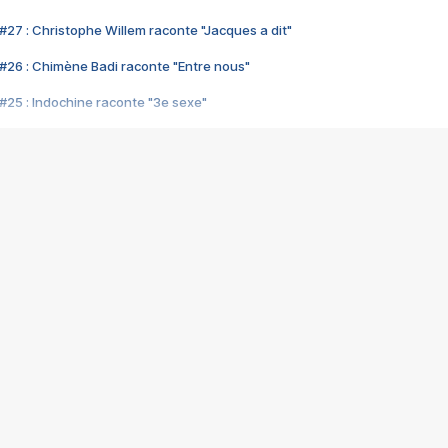
#27 : Christophe Willem raconte "Jacques a dit"
#26 : Chimène Badi raconte "Entre nous"
#25 : Indochine raconte "3e sexe"
#24 : Zaho raconte "C'est chelou"
#23 : Patrick Bruel raconte "Au café des délices"
#22 : Kyo raconte "Le chemin"
#21 : Nolwenn Leroy raconte "Cassé"
#20 : Patrick Hernandez raconte "Born to be alive"
#19 : Lorie raconte "Près de moi"
#18 : Michael Jones raconte "A nos actes manqués" (avec Jean-Jacque
#17 : Khaled raconte "Aïcha"
#16 : Corneille raconte "Parce qu'on vient de loin"