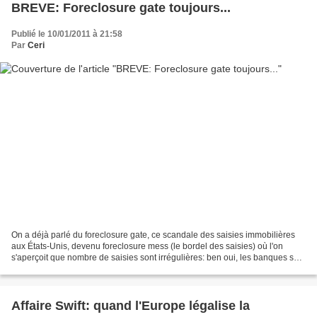
BREVE: Foreclosure gate toujours...
Publié le 10/01/2011 à 21:58
Par
Ceri
On a déjà parlé du foreclosure gate, ce scandale des saisies immobilières
aux États-Unis, devenu foreclosure mess (le bordel des saisies) où l'on
s'aperçoit que nombre de saisies sont irrégulières: ben oui, les banques se
sont revendus les titres de dette,...
Affaire Swift: quand l'Europe légalise la