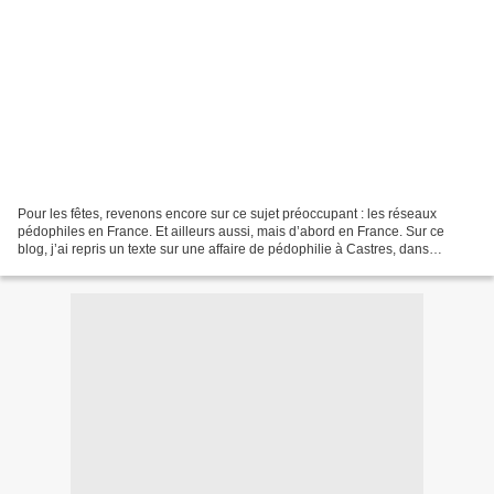
Pour les fêtes, revenons encore sur ce sujet préoccupant : les réseaux
pédophiles en France. Et ailleurs aussi, mais d’abord en France. Sur ce
blog, j’ai repris un texte sur une affaire de pédophilie à Castres, dans
laquelle on observe ce que l’on appelle...