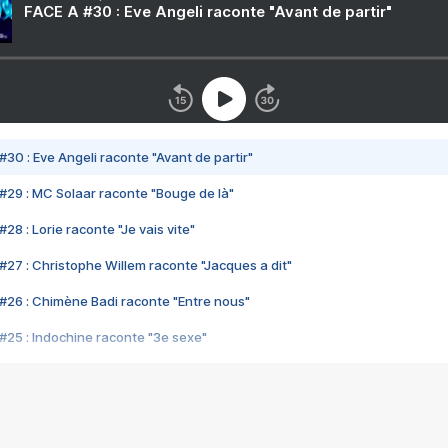
FACE A #30 : Eve Angeli raconte "Avant de partir"
#30 : Eve Angeli raconte "Avant de partir"
#29 : MC Solaar raconte "Bouge de là"
28 : Lorie raconte "Je vais vite"
#27 : Christophe Willem raconte "Jacques a dit"
#26 : Chimène Badi raconte "Entre nous"
#25 : Indochine raconte "3e sexe"
#24 : Zaho raconte "C'est chelou"
#23 : Patrick Bruel raconte "Au café des délices"
#22 : Kyo raconte "Le chemin"