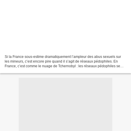
Si la France sous-estime dramatiquement l’ampleur des abus sexuels sur
les mineurs, c’est encore pire quand il s’agit de réseaux pédophiles. En
France, c’est comme le nuage de Tchernobyl : les réseaux pédophiles se
sont arrêtés à la frontière. Mais alors,...