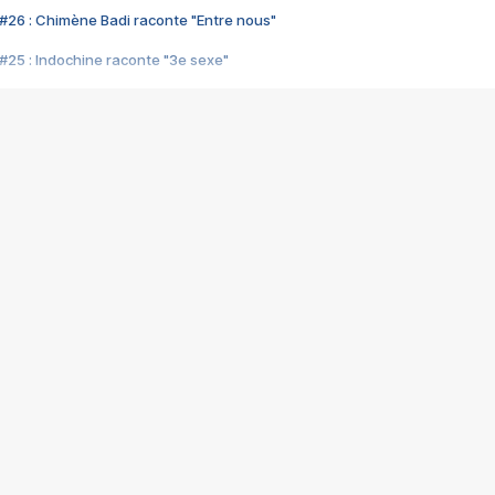
#26 : Chimène Badi raconte "Entre nous"
#25 : Indochine raconte "3e sexe"
#24 : Zaho raconte "C'est chelou"
#23 : Patrick Bruel raconte "Au café des délices"
#22 : Kyo raconte "Le chemin"
#21 : Nolwenn Leroy raconte "Cassé"
#20 : Patrick Hernandez raconte "Born to be alive"
#19 : Lorie raconte "Près de moi"
#18 : Michael Jones raconte "A nos actes manqués" (avec Jean-Jacque
#17 : Khaled raconte "Aïcha"
#16 : Corneille raconte "Parce qu'on vient de loin"
#15 : Indochine raconte "L'aventurier"