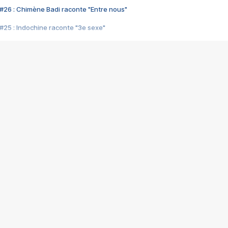
#26 : Chimène Badi raconte "Entre nous"
#25 : Indochine raconte "3e sexe"
#24 : Zaho raconte "C'est chelou"
#23 : Patrick Bruel raconte "Au café des délices"
#22 : Kyo raconte "Le chemin"
#21 : Nolwenn Leroy raconte "Cassé"
#20 : Patrick Hernandez raconte "Born to be alive"
#19 : Lorie raconte "Près de moi"
#18 : Michael Jones raconte "A nos actes manqués" (avec Jean-Jacque
#17 : Khaled raconte "Aïcha"
#16 : Corneille raconte "Parce qu'on vient de loin"
#15 : Indochine raconte "L'aventurier"