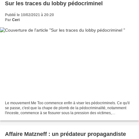
Sur les traces du lobby pédocriminel
Publié le 10/02/2021 à 20:20
Par
Ceri
Le mouvement Me Too commence enfin à viser les pédocriminels. Ce qu'il
se passe, c'est que la chape de plomb de la pédocriminalité, notamment
l'inceste, commence à se fissurer sous la pression des victimes,
innombrables, qui ont besoin d'être entendues....
Affaire Matzneff : un prédateur propagandiste