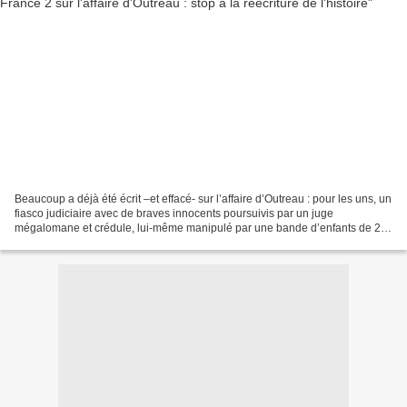
Beaucoup a déjà été écrit –et effacé- sur l’affaire d’Outreau : pour les uns, un
fiasco judiciaire avec de braves innocents poursuivis par un juge
mégalomane et crédule, lui-même manipulé par une bande d’enfants de 2 à
8 ans, pour les autres un scandale...