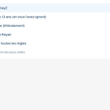
 DayZ
 a 13 ans (et vous l'avez ignoré)
e (littéralement)
im Rayan
 toutes les règles
s les jeux vidéo
us choquant de Rockstar ? - Le scandale BULLY
e plus moche de Steam
du RÊVE tourne au CAUCHEMAR
pendant 8 heures
it… à tort
umiliés par un jeu vidéo