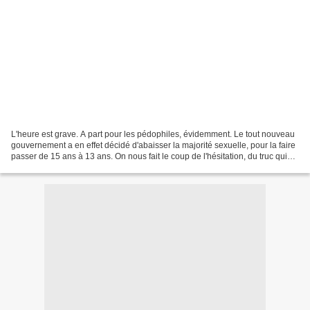
L'heure est grave. A part pour les pédophiles, évidemment. Le tout nouveau
gouvernement a en effet décidé d'abaisser la majorité sexuelle, pour la faire
passer de 15 ans à 13 ans. On nous fait le coup de l'hésitation, du truc qui
n'est pas encore tranché,...