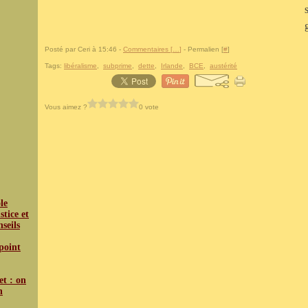
Posté par Ceri à 15:46 -
Commentaires [
…
]
- Permalien [
#
]
Tags:
libéralisme
,
subprime
,
dette
,
Irlande
,
BCE
,
austérité
Vous aimez ?
0 vote
le
tice et
nseils
 point
et : on
n