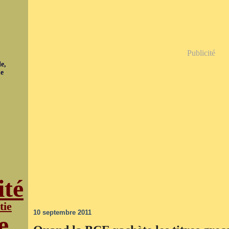
Publicité
e,
ue
ité
tie
10 septembre 2011
e