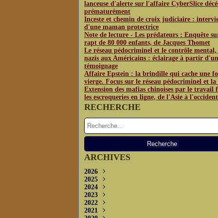
lanceuse d'alerte sur l'affaire CyberSlice déc
prématurément
Inceste et chemin de croix judiciaire : interv
d'une maman protectrice
Note de lecture - Les prédateurs : Enquête su
rapt de 80 000 enfants, de Jacques Thomet
Le réseau pédocriminel et le contrôle mental,
nazis aux Américains : éclairage à partir d'u
témoignage
Affaire Epstein : la brindille qui cache une fo
vierge. Focus sur le réseau pédocriminel et l
Extension des mafias chinoises par le travail f
les escroqueries en ligne, de l'Asie à l'occident
RECHERCHE
ARCHIVES
2026
2025
Juin
(3)
2024
Mai
Décembre
(4)
(1)
2023
Avril
Novembre
Décembre
(2)
(2)
(3)
2022
Octobre
Novembre
Décembre
(2)
(3)
(3)
2021
Septembre
Septembre
Novembre
Décembre
(5)
(5)
(2)
(4)