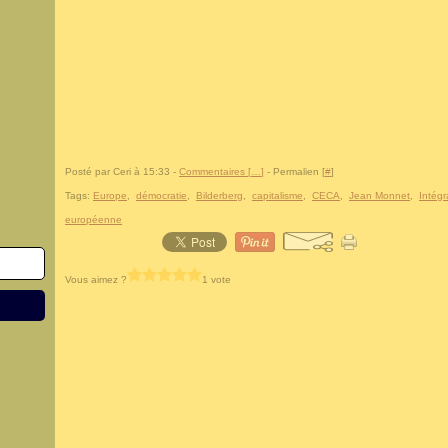
Posté par Ceri à 15:33 -
Commentaires [
…
]
- Permalien [
#
]
Tags:
Europe
,
démocratie
,
Bilderberg
,
capitalisme
,
CECA
,
Jean Monnet
,
Intégr
européenne
Vous aimez ?
1 vote