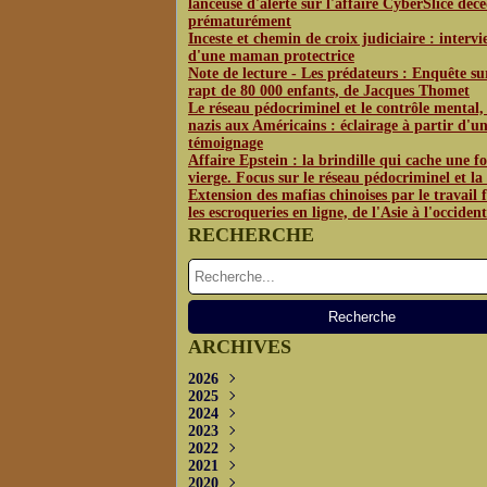
lanceuse d'alerte sur l'affaire CyberSlice déc
prématurément
Inceste et chemin de croix judiciaire : interv
d'une maman protectrice
Note de lecture - Les prédateurs : Enquête su
rapt de 80 000 enfants, de Jacques Thomet
Le réseau pédocriminel et le contrôle mental,
nazis aux Américains : éclairage à partir d'u
témoignage
Affaire Epstein : la brindille qui cache une fo
vierge. Focus sur le réseau pédocriminel et l
Extension des mafias chinoises par le travail f
les escroqueries en ligne, de l'Asie à l'occident
RECHERCHE
ARCHIVES
2026
2025
Juin
(3)
2024
Mai
Décembre
(4)
(1)
2023
Avril
Novembre
Décembre
(2)
(2)
(3)
2022
Octobre
Novembre
Décembre
(2)
(3)
(3)
2021
Septembre
Septembre
Novembre
Décembre
(5)
(5)
(2)
(4)
2020
Juillet
Août
Octobre
Novembre
Décembre
(2)
(1)
(2)
(1)
(3)