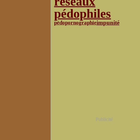
réseaux
pédophiles
impunité
pédopornographie
Publicité