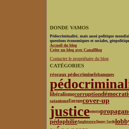
DONDE VAMOS
Pédocriminalité, mais aussi politique mondial
questions économiques et sociales, géopolitiq
Accueil du blog
Créer un blog avec CanalBlog
Contacter le propriétaire du blog
CATÉGORIES
réseaux pédocriminels
banques
pédocriminal
démocrati
corruption
libéralisme
cover-up
satanisme
Europe
justice
propagan
omerta
lobb
pédophilie
Angleterre
Jimmy Savile