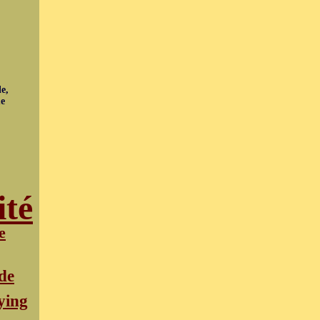
e,
ue
ité
e
de
ying