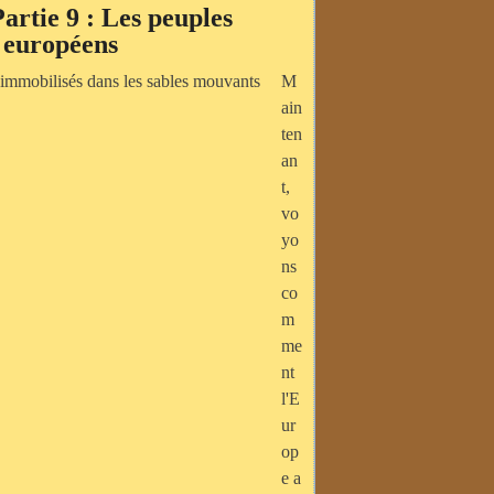
Partie 9 : Les peuples
s européens
M
ain
ten
an
t,
vo
yo
ns
co
m
me
nt
l'E
ur
op
e a