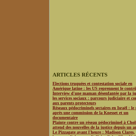
ARTICLES RÉCENTS
Elections truquées et contestation sociale en
Amérique latine : les US reprennent le contrô
Interview d'une maman désenfantée par la jus
les services sociaux : parcours judiciaire et co
aux parents protecteurs
Réseaux pédocriminels sectaires en Israël : le
après une commission de la Knesset et un
documentaire
Plainte contre un réseau pédocriminel à Chol
attend des nouvelles de la justice depuis un a
Le Pizzagate avant l'heure : Madison Clares,