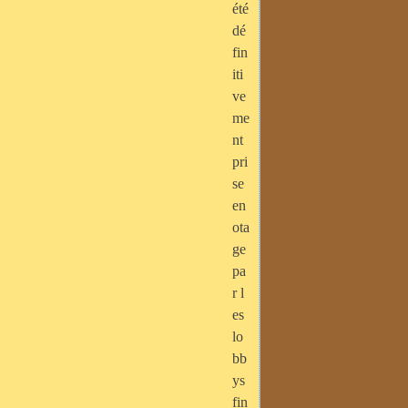
été
dé
fin
iti
ve
me
nt
pri
se
en
ota
ge
pa
r l
es
lo
bb
ys
fin