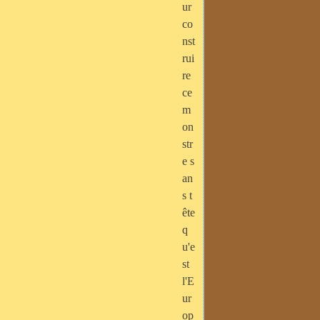
ur
co
nst
rui
re
ce
m
on
str
e s
an
s t
ête
q
u'e
st
l'E
ur
op