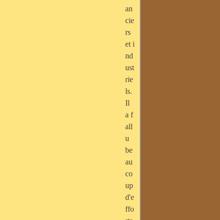
an
cie
rs
et i
nd
ust
rie
ls.
Il
a f
all
u
be
au
co
up
d'e
ffo