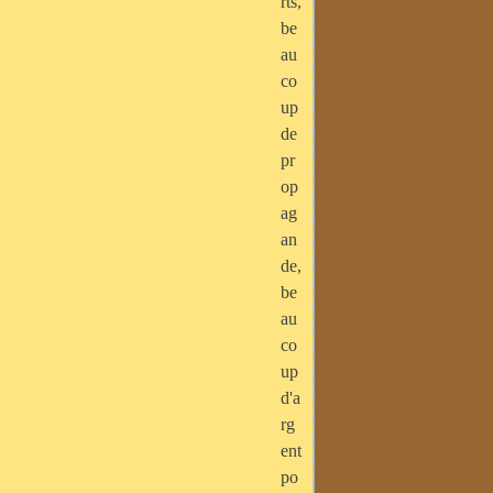
rts,
be
au
co
up
de
pr
op
ag
an
de,
be
au
co
up
d'a
rg
ent
po