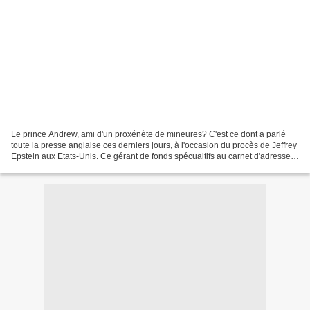
Le prince Andrew, ami d'un proxénète de mineures? C'est ce dont a parlé
toute la presse anglaise ces derniers jours, à l'occasion du procès de Jeffrey
Epstein aux Etats-Unis. Ce gérant de fonds spécualtifs au carnet d'adresses
bien rempli est en effet...