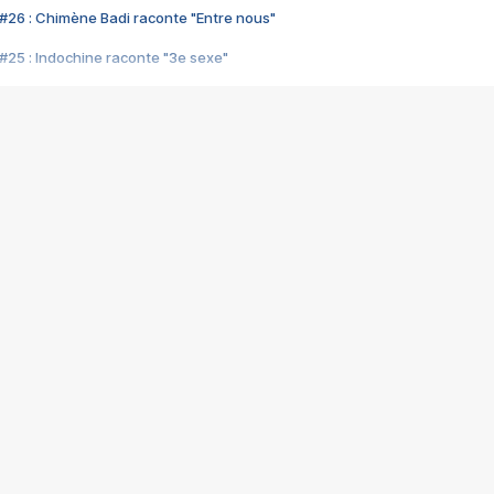
#26 : Chimène Badi raconte "Entre nous"
#25 : Indochine raconte "3e sexe"
#24 : Zaho raconte "C'est chelou"
#23 : Patrick Bruel raconte "Au café des délices"
#22 : Kyo raconte "Le chemin"
#21 : Nolwenn Leroy raconte "Cassé"
#20 : Patrick Hernandez raconte "Born to be alive"
#19 : Lorie raconte "Près de moi"
#18 : Michael Jones raconte "A nos actes manqués" (avec Jean-Jacque
#17 : Khaled raconte "Aïcha"
#16 : Corneille raconte "Parce qu'on vient de loin"
#15 : Indochine raconte "L'aventurier"