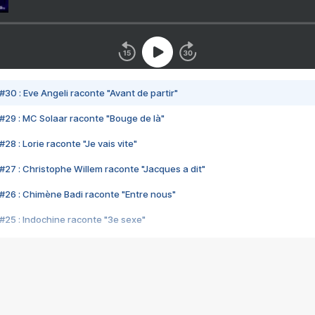
#30 : Eve Angeli raconte "Avant de partir"
#29 : MC Solaar raconte "Bouge de là"
28 : Lorie raconte "Je vais vite"
#27 : Christophe Willem raconte "Jacques a dit"
#26 : Chimène Badi raconte "Entre nous"
#25 : Indochine raconte "3e sexe"
#24 : Zaho raconte "C'est chelou"
#23 : Patrick Bruel raconte "Au café des délices"
#22 : Kyo raconte "Le chemin"