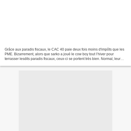
Grâce aux paradis fiscaux, le CAC 40 paie deux fois moins d'impôts que les
PME. Bizarrement, alors que sarko a joué le cow boy tout l’hiver pour
terrasser lesdits paradis fiscaux, ceux-ci se portent très bien. Normal, leur
poids dans l’activité commerciale...