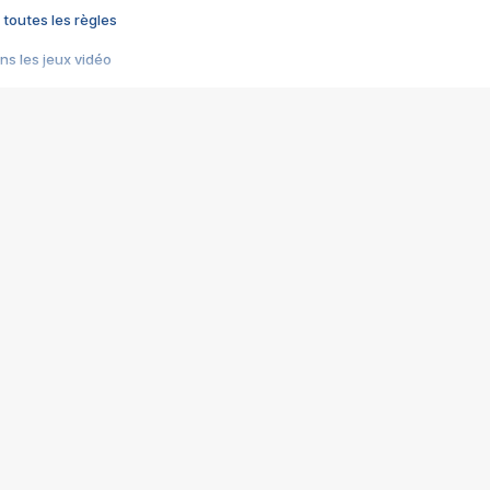
 toutes les règles
s les jeux vidéo
us choquant de Rockstar ? - Le scandale BULLY
e plus moche de Steam
du RÊVE tourne au CAUCHEMAR
pendant 8 heures
it… à tort
umiliés par un jeu vidéo
ire - Final Fantasy 8
ti un empire - Age of Empires
story DOFUS
tard, il crée l'un des pires jeux de tous les temps, MindsEye.