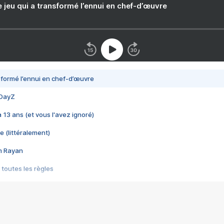
e jeu qui a transformé l’ennui en chef-d’œuvre
nsformé l’ennui en chef-d’œuvre
 DayZ
 a 13 ans (et vous l'avez ignoré)
e (littéralement)
im Rayan
 toutes les règles
s les jeux vidéo
us choquant de Rockstar ? - Le scandale BULLY
e plus moche de Steam