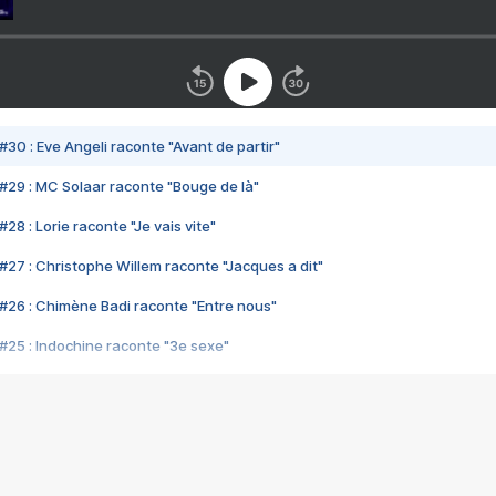
#30 : Eve Angeli raconte "Avant de partir"
#29 : MC Solaar raconte "Bouge de là"
28 : Lorie raconte "Je vais vite"
#27 : Christophe Willem raconte "Jacques a dit"
#26 : Chimène Badi raconte "Entre nous"
#25 : Indochine raconte "3e sexe"
#24 : Zaho raconte "C'est chelou"
#23 : Patrick Bruel raconte "Au café des délices"
#22 : Kyo raconte "Le chemin"