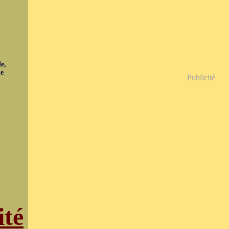
e,
ue
Publicité
ité