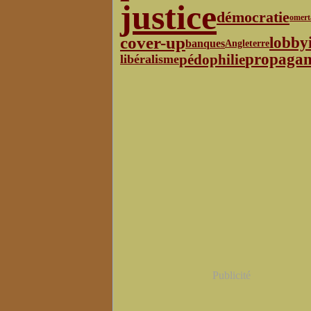
justice
démocratie
omert
cover-up
lobby
banques
Angleterre
propaga
pédophilie
libéralisme
Publicité