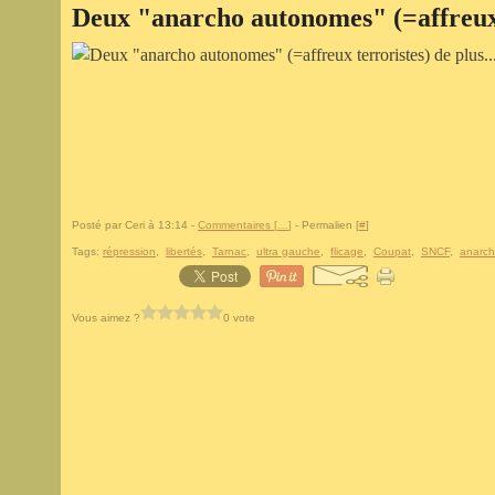
Deux "anarcho autonomes" (=affreux t
Posté par Ceri à 13:14 -
Commentaires [
…
]
- Permalien [
#
]
Tags:
répression
,
libertés
,
Tarnac
,
ultra gauche
,
flicage
,
Coupat
,
SNCF
,
anarc
Vous aimez ?
0 vote