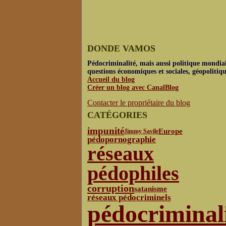
DONDE VAMOS
Pédocriminalité, mais aussi politique mondial
questions économiques et sociales, géopolitiq
Accueil du blog
Créer un blog avec CanalBlog
Contacter le propriétaire du blog
CATÉGORIES
impunité
Europe
Jimmy Savile
pédopornographie
réseaux
pédophiles
corruption
satanisme
réseaux pédocriminels
pédocriminal