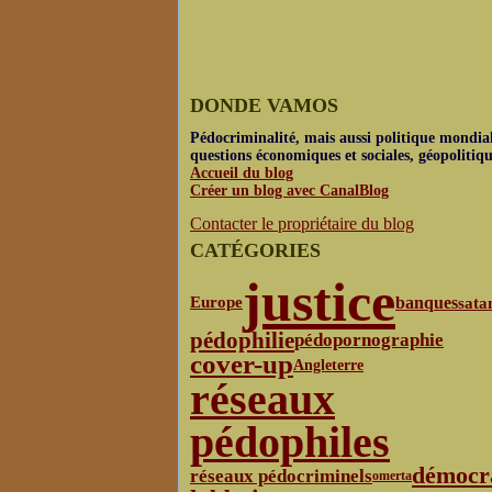
DONDE VAMOS
Pédocriminalité, mais aussi politique mondial
questions économiques et sociales, géopolitiq
Accueil du blog
Créer un blog avec CanalBlog
Contacter le propriétaire du blog
CATÉGORIES
justice
banques
sata
Europe
pédophilie
pédopornographie
cover-up
Angleterre
réseaux
pédophiles
démocr
réseaux pédocriminels
omerta