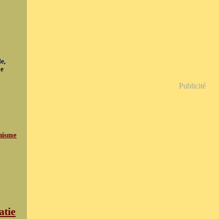
e,
ue
Publicité
nisme
atie