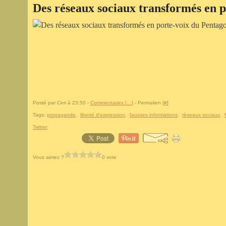
Des réseaux sociaux transformés en 
Posté par Ceri à 23:50 -
Commentaires [
…
]
- Permalien [
#
]
Tags:
propagande
,
liberté d'expression
,
fausses informations
,
réseaux sociaux
,
Twitter
Vous aimez ?
0 vote