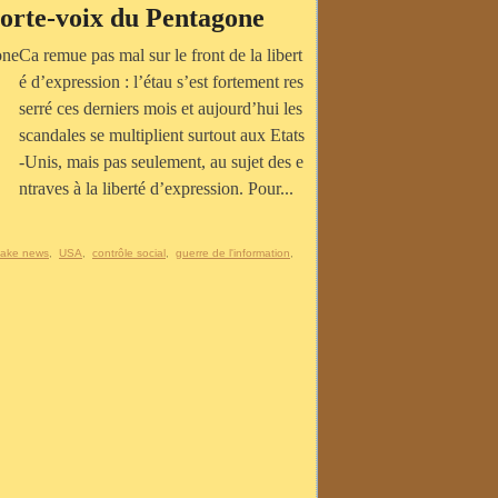
porte-voix du Pentagone
Ca remue pas mal sur le front de la libert
é d’expression : l’étau s’est fortement res
serré ces derniers mois et aujourd’hui les
scandales se multiplient surtout aux Etats
-Unis, mais pas seulement, au sujet des e
ntraves à la liberté d’expression. Pour...
fake news
,
USA
,
contrôle social
,
guerre de l'information
,