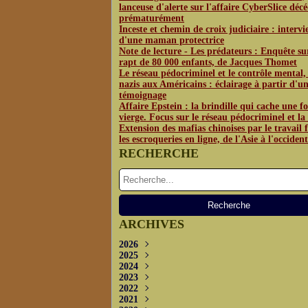
lanceuse d'alerte sur l'affaire CyberSlice déc
prématurément
Inceste et chemin de croix judiciaire : interv
d'une maman protectrice
Note de lecture - Les prédateurs : Enquête su
rapt de 80 000 enfants, de Jacques Thomet
Le réseau pédocriminel et le contrôle mental,
nazis aux Américains : éclairage à partir d'u
témoignage
Affaire Epstein : la brindille qui cache une fo
vierge. Focus sur le réseau pédocriminel et l
Extension des mafias chinoises par le travail f
les escroqueries en ligne, de l'Asie à l'occident
RECHERCHE
ARCHIVES
2026
2025
Juin
(3)
2024
Mai
Décembre
(4)
(1)
2023
Avril
Novembre
Décembre
(2)
(2)
(3)
2022
Octobre
Novembre
Décembre
(2)
(3)
(3)
2021
Septembre
Septembre
Novembre
Décembre
(5)
(5)
(2)
(4)