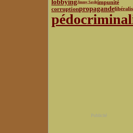
lobbying
impunité
Jimmy Savile
propagande
corruption
libérali
pédocriminal
Publicité