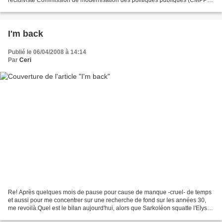
Après avoir dépensé 15 milliards...
I'm back
Publié le 06/04/2008 à 14:14
Par
Ceri
Re! Après quelques mois de pause pour cause de manque -cruel- de temps
et aussi pour me concentrer sur une recherche de fond sur les années 30,
me revoilà.Quel est le bilan aujourd'hui, alors que Sarkoléon squatte l'Elysée
depuis un an avec la mère Carla?...