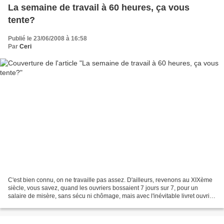
La semaine de travail à 60 heures, ça vous
tente?
Publié le 23/06/2008 à 16:58
Par
Ceri
C'est bien connu, on ne travaille pas assez. D'ailleurs, revenons au XIXème
siècle, vous savez, quand les ouvriers bossaient 7 jours sur 7, pour un
salaire de misère, sans sécu ni chômage, mais avec l'inévitable livret ouvrier
pour les poursuivre en cas...