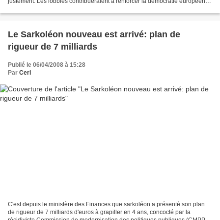
justement. Les lobbies contribueraient à renforcer la démocratie européenne
en informant les citoyens sur les sujets...
Le Sarkoléon nouveau est arrivé: plan de
rigueur de 7 milliards
Publié le 06/04/2008 à 15:28
Par
Ceri
C'est depuis le ministère des Finances que sarkoléon a présenté son plan
de rigueur de 7 milliards d'euros à grapiller en 4 ans, concocté par la
récidiviste Commission de modernisation des politiques publiques (CMPP).