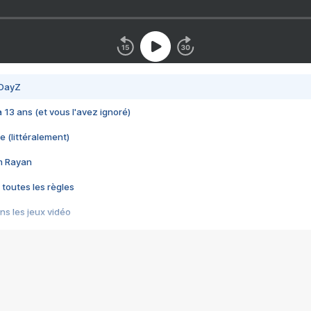
 DayZ
 a 13 ans (et vous l'avez ignoré)
e (littéralement)
im Rayan
 toutes les règles
s les jeux vidéo
us choquant de Rockstar ? - Le scandale BULLY
e plus moche de Steam
du RÊVE tourne au CAUCHEMAR