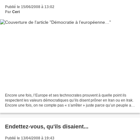
Publié le 15/06/2008 à 13:02
Par
Ceri
Encore une fois, l’Europe et ses technocrates prouvent à quelle point ils
respectent les valeurs démocratiques qu’ils disent prôner en Iran ou en Irak.
Encore une fois, on ne compte pas « s’arrêter » juste parce qu’un peuple a
refusé d’entériner les derniers...
Endettez-vous, qu'ils disaient...
Publié le 13/04/2008 à 19:43