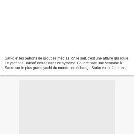
Sarko et les patrons de groupes médias, on le sait, c'est une affaire qui roule.
Le yacht de Bolloré entrait dans ce système: Bolloré paie une semaine à
Sarko sur le plus grand yacht du monde, en échange Sarko va lui faire une
petite place dans le nouveau...