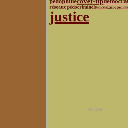
cover-up
démocrat
pédophilie
réseaux pédocriminels
Europe
omerta
Jimm
justice
Publicité