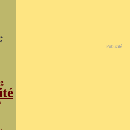
e,
ue
Publicité
ng
ité
e