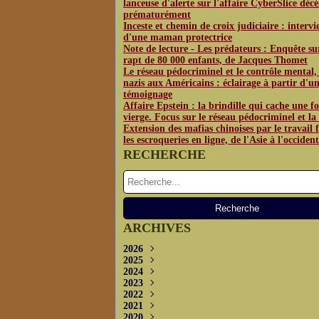
lanceuse d'alerte sur l'affaire CyberSlice déc
prématurément
Inceste et chemin de croix judiciaire : interv
d'une maman protectrice
Note de lecture - Les prédateurs : Enquête su
rapt de 80 000 enfants, de Jacques Thomet
Le réseau pédocriminel et le contrôle mental,
nazis aux Américains : éclairage à partir d'u
témoignage
Affaire Epstein : la brindille qui cache une fo
vierge. Focus sur le réseau pédocriminel et l
Extension des mafias chinoises par le travail f
les escroqueries en ligne, de l'Asie à l'occident
RECHERCHE
ARCHIVES
2026
2025
Juin
(3)
2024
Mai
Décembre
(4)
(1)
2023
Avril
Novembre
Décembre
(2)
(2)
(3)
2022
Octobre
Novembre
Décembre
(2)
(3)
(3)
2021
Septembre
Septembre
Novembre
Décembre
(5)
(5)
(2)
(4)
2020
Juillet
Août
Octobre
Novembre
Décembre
(2)
(1)
(2)
(1)
(3)