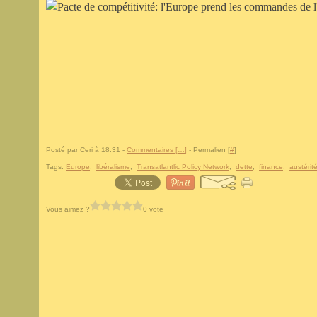
Posté par Ceri à 18:31 -
Commentaires [
…
]
- Permalien [
#
]
Tags:
Europe
,
libéralisme
,
Transatlantlic Policy Network
,
dette
,
finance
,
austérit
Vous aimez ?
0 vote