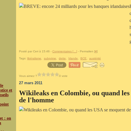
Posté par Ceri à 15:46 -
Commentaires [
…
]
- Permalien [
#
]
Tags:
libéralisme
,
subprime
,
dette
,
Irlande
,
BCE
,
austérité
Vous aimez ?
0 vote
27 mars 2011
le
tice et
Wikileaks en Colombie, ou quand les
nseils
de l'homme
 point
et : on
n