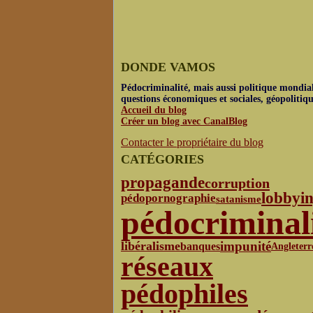
DONDE VAMOS
Pédocriminalité, mais aussi politique mondial
questions économiques et sociales, géopolitiq
Accueil du blog
Créer un blog avec CanalBlog
Contacter le propriétaire du blog
CATÉGORIES
propagande
corruption
lobbyi
pédopornographie
satanisme
pédocriminal
libéralisme
impunité
banques
Angleterr
réseaux
pédophiles