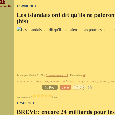
ie
13 avril 2011
y Savile
Les islandais ont dit qu'ils ne paiero
(bis)
Posté par Ceri à 21:29 -
Commentaires [
…
]
- Permalien [
#
]
Tags:
Europe
,
démocratie
,
banques
,
libéralisme
,
subprime
,
dette
,
Islande
,
Ice
Vous aimez ?
1 vote
1 avril 2011
BREVE: encore 24 milliards pour les