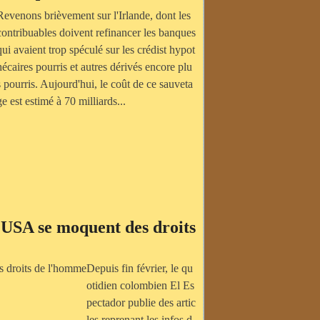
Revenons brièvement sur l'Irlande, dont les
contribuables doivent refinancer les banques
qui avaient trop spéculé sur les crédist hypot
hécaires pourris et autres dérivés encore plu
s pourris. Aujourd'hui, le coût de ce sauveta
ge est estimé à 70 milliards...
 USA se moquent des droits
Depuis fin février, le qu
otidien colombien El Es
pectador publie des artic
les reprenant les infos d