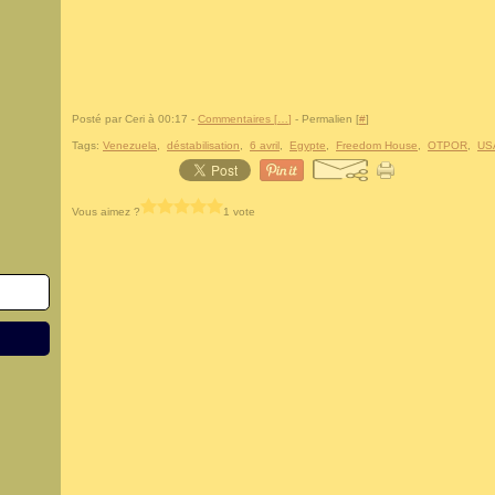
Posté par Ceri à 00:17 -
Commentaires [
…
]
- Permalien [
#
]
Tags:
Venezuela
,
déstabilisation
,
6 avril
,
Egypte
,
Freedom House
,
OTPOR
,
US
Vous aimez ?
1 vote