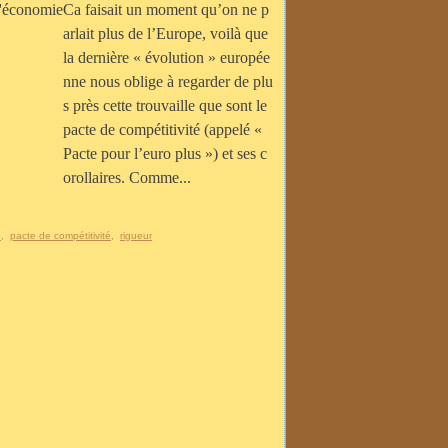
Ca faisait un moment qu’on ne p
arlait plus de l’Europe, voilà que
la dernière « évolution » europée
nne nous oblige à regarder de plu
s près cette trouvaille que sont le
pacte de compétitivité (appelé «
Pacte pour l’euro plus ») et ses c
orollaires. Comme...
é
,
pacte de compétitivité
,
rigueur