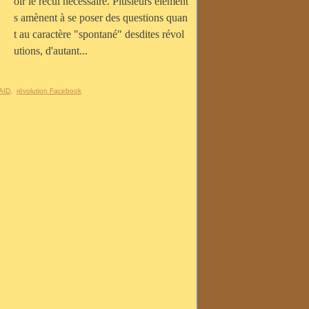
oir le recul nécessaire. Plusieurs élément
s amènent à se poser des questions quan
t au caractère "spontané" desdites révol
utions, d'autant...
AID
,
révolution Facebook