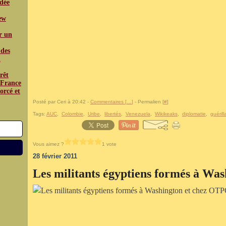
édée
iew
r un
 des
n
rêt
a France
orcé et
Posté par Ceri à 20:42 -
Commentaires [
…
]
- Permalien [
#
]
Tags:
AUC
,
Colombie
,
Uribe
,
libertés
,
Venezuela
,
Wikikeaks
,
diplomatie
,
guérill
Vous aimez ?
1 vote
28 février 2011
Les militants égyptiens formés à W