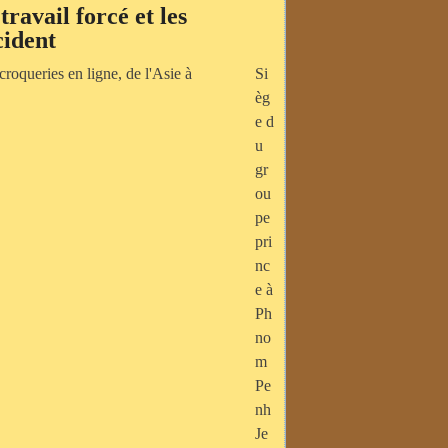
travail forcé et les
cident
Si
èg
e d
u
gr
ou
pe
pri
nc
e à
Ph
no
m
Pe
nh
Je