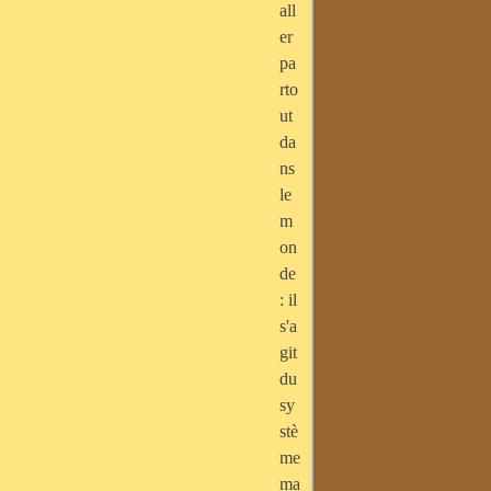
all
er
pa
rto
ut
da
ns
le
m
on
de
: il
s'a
git
du
sy
stè
me
ma