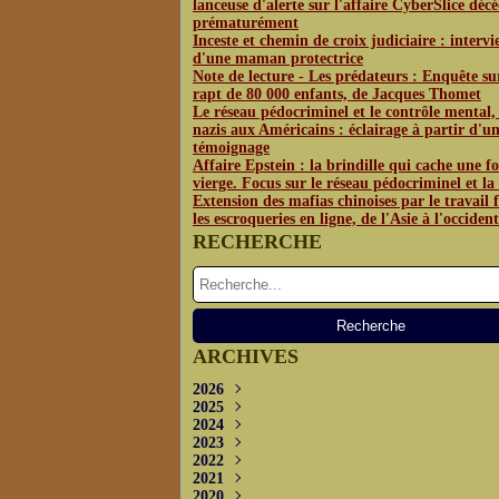
lanceuse d'alerte sur l'affaire CyberSlice déc
prématurément
Inceste et chemin de croix judiciaire : interv
d'une maman protectrice
Note de lecture - Les prédateurs : Enquête su
rapt de 80 000 enfants, de Jacques Thomet
Le réseau pédocriminel et le contrôle mental,
nazis aux Américains : éclairage à partir d'u
témoignage
Affaire Epstein : la brindille qui cache une fo
vierge. Focus sur le réseau pédocriminel et l
Extension des mafias chinoises par le travail f
les escroqueries en ligne, de l'Asie à l'occident
RECHERCHE
ARCHIVES
2026
2025
Juin
(3)
2024
Mai
Décembre
(4)
(1)
2023
Avril
Novembre
Décembre
(2)
(2)
(3)
2022
Octobre
Novembre
Décembre
(2)
(3)
(3)
2021
Septembre
Septembre
Novembre
Décembre
(5)
(5)
(2)
(4)
2020
Juillet
Août
Octobre
Novembre
Décembre
(2)
(1)
(2)
(1)
(3)