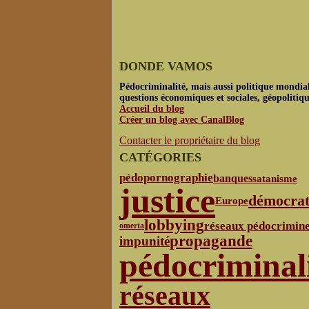
DONDE VAMOS
Pédocriminalité, mais aussi politique mondial
questions économiques et sociales, géopolitiq
Accueil du blog
Créer un blog avec CanalBlog
Contacter le propriétaire du blog
CATÉGORIES
pédopornographie
banques
satanisme
justice
démocrat
Europe
lobbying
réseaux pédocrimine
omerta
propagande
impunité
pédocriminal
réseaux