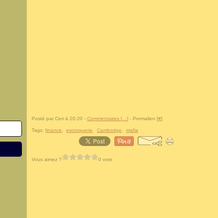
Posté par Ceri à 20:20 -
Commentaires [
…
]
- Permalien [
#
]
Tags:
finance
,
escroquerie
,
Cambodge
,
mafia
Vous aimez ?
0 vote