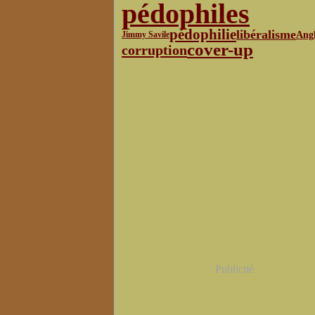
pédophiles
pédophilie
libéralisme
Angl
Jimmy Savile
cover-up
corruption
Publicité