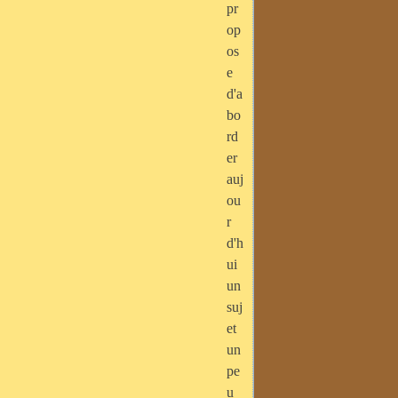
pr
op
os
e
d'a
bo
rd
er
auj
ou
r
d'h
ui
un
suj
et
un
pe
u