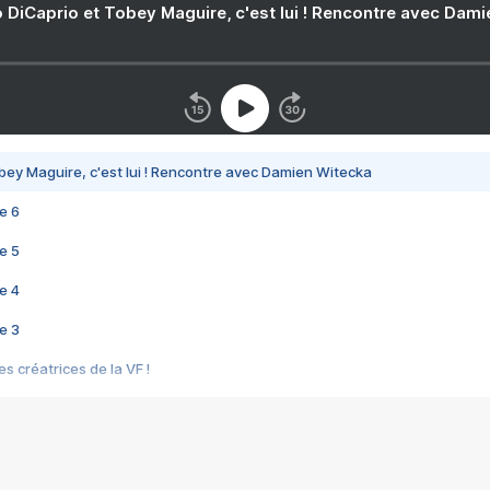
 DiCaprio et Tobey Maguire, c'est lui ! Rencontre avec Dam
bey Maguire, c'est lui ! Rencontre avec Damien Witecka
e 6
e 5
e 4
e 3
s créatrices de la VF !
e 2
e 1
e Mektoub My Love arrive enfin ! Rencontre avec Shaïn Boumedine et Sal