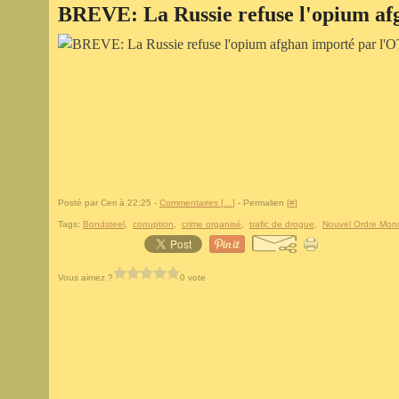
BREVE: La Russie refuse l'opium a
Posté par Ceri à 22:25 -
Commentaires [
…
]
- Permalien [
#
]
Tags:
Bondsteel
,
corruption
,
crime organisé
,
trafic de drogue
,
Nouvel Ordre Mond
Vous aimez ?
0 vote