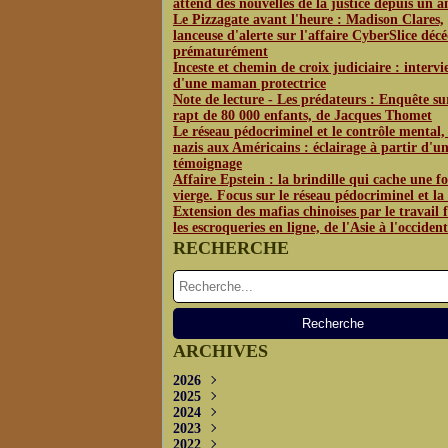
attend des nouvelles de la justice depuis un a
Le Pizzagate avant l'heure : Madison Clares,
lanceuse d'alerte sur l'affaire CyberSlice déc
prématurément
Inceste et chemin de croix judiciaire : interv
d'une maman protectrice
Note de lecture - Les prédateurs : Enquête su
rapt de 80 000 enfants, de Jacques Thomet
Le réseau pédocriminel et le contrôle mental,
nazis aux Américains : éclairage à partir d'u
témoignage
Affaire Epstein : la brindille qui cache une fo
vierge. Focus sur le réseau pédocriminel et l
Extension des mafias chinoises par le travail f
les escroqueries en ligne, de l'Asie à l'occident
RECHERCHE
ARCHIVES
2026
2025
Juin
(3)
2024
Mai
Décembre
(4)
(1)
2023
Avril
Novembre
Décembre
(2)
(2)
(3)
2022
Octobre
Novembre
Décembre
(2)
(3)
(3)