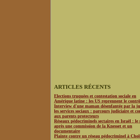
ARTICLES RÉCENTS
Elections truquées et contestation sociale en
Amérique latine : les US reprennent le contrô
Interview d'une maman désenfantée par la jus
les services sociaux : parcours judiciaire et co
aux parents protecteurs
Réseaux pédocriminels sectaires en Israël : le
après une commission de la Knesset et un
documentaire
Plainte contre un réseau pédocriminel à Chol