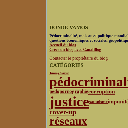
DONDE VAMOS
Pédocriminalité, mais aussi politique mondial
questions économiques et sociales, géopolitiq
Accueil du blog
Créer un blog avec CanalBlog
Contacter le propriétaire du blog
CATÉGORIES
Jimmy Savile
pédocriminal
corruption
pédopornographie
justice
impunit
satanisme
cover-up
réseaux