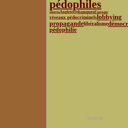
pédophiles
banques
Europe
Angleterre
omerta
lobbying
réseaux pédocriminels
propagande
démocr
libéralisme
pédophilie
Publicité