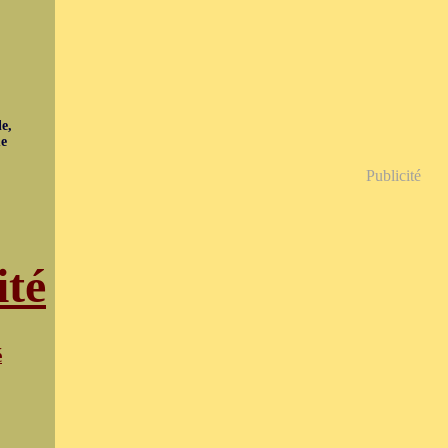
e,
ue
Publicité
ité
é