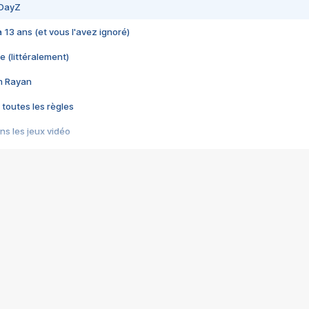
 DayZ
 a 13 ans (et vous l'avez ignoré)
e (littéralement)
im Rayan
 toutes les règles
s les jeux vidéo
us choquant de Rockstar ? - Le scandale BULLY
e plus moche de Steam
du RÊVE tourne au CAUCHEMAR
pendant 8 heures
it… à tort
umiliés par un jeu vidéo
ire - Final Fantasy 8