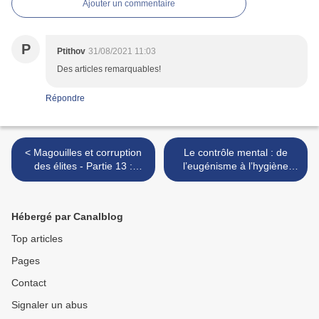
Ajouter un commentaire
P
Ptithov
31/08/2021 11:03
Des articles remarquables!
Répondre
< Magouilles et corruption
Le contrôle mental : de
des élites - Partie 13 :
l’eugénisme à l’hygiène
Guerre subversive en
sociale, un moyen de gérer
Espagne et au Portugal
les masses >
Hébergé par Canalblog
Top articles
Pages
Contact
Signaler un abus