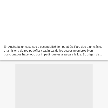
En Australia, un caso sucio escandalizó tiempo atràs. Parecido a un clásico:
una historia de red pedófila y satánica, de los cuales miembros bien
posicionados hace todo por impedir que ésta salga a la luz. EL origen de
éstas acusaciones, un médico, la...