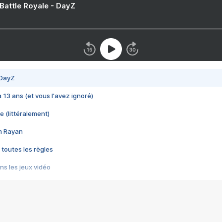
 Battle Royale - DayZ
 DayZ
 a 13 ans (et vous l'avez ignoré)
e (littéralement)
im Rayan
 toutes les règles
s les jeux vidéo
us choquant de Rockstar ? - Le scandale BULLY
e plus moche de Steam
du RÊVE tourne au CAUCHEMAR